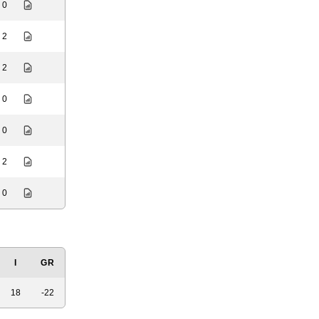
: 0
: 2
: 2
: 0
: 0
: 2
: 0
I
GR
18
-22