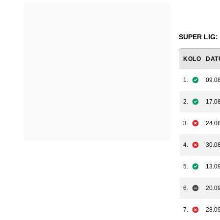
SUPER LIG: 
KOLO
DAT
1.
09.08
2.
17.08
3.
24.08
4.
30.08
5.
13.09
6.
20.09
7.
28.09