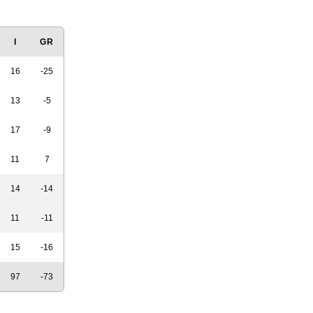
I
GR
16
-25
13
-5
17
-9
11
7
14
-14
11
-11
15
-16
97
-73