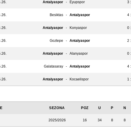
.26.
Antalyaspor
-
Eyupspor
3 
.26.
Besiktas
-
Antalyaspor
4 
.26.
Antalyaspor
-
Konyaspor
0 
.26.
Goztepe
-
Antalyaspor
2 
.26.
Antalyaspor
-
Alanyaspor
0 
.26.
Galatasaray
-
Antalyaspor
4 
.26.
Antalyaspor
-
Kocaelispor
1 
JE
SEZONA
POZ
U
P
N
2025/2026
16
34
8
8