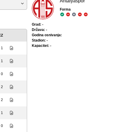
Antalyaspor
Forma
Grad: -
Država: -
Godina osnivanja:
EZ
Stadion: -
Kapacitet: -
: 1
: 1
: 0
: 2
: 2
: 1
: 0