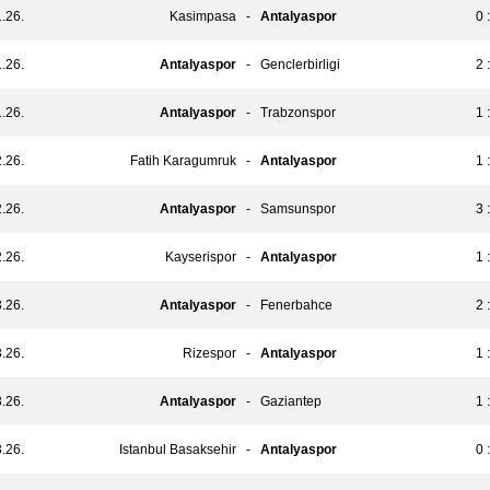
.26.
Kasimpasa
-
Antalyaspor
0 
.26.
Antalyaspor
-
Genclerbirligi
2 
.26.
Antalyaspor
-
Trabzonspor
1 
.26.
Fatih Karagumruk
-
Antalyaspor
1 
.26.
Antalyaspor
-
Samsunspor
3 
.26.
Kayserispor
-
Antalyaspor
1 
.26.
Antalyaspor
-
Fenerbahce
2 
.26.
Rizespor
-
Antalyaspor
1 
.26.
Antalyaspor
-
Gaziantep
1 
.26.
Istanbul Basaksehir
-
Antalyaspor
0 