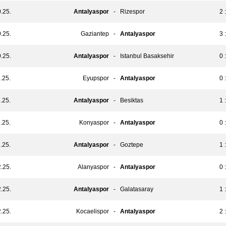
.25.
Antalyaspor
-
Rizespor
2 
.25.
Gaziantep
-
Antalyaspor
3 
.25.
Antalyaspor
-
Istanbul Basaksehir
0 
.25.
Eyupspor
-
Antalyaspor
0 
.25.
Antalyaspor
-
Besiktas
1 
.25.
Konyaspor
-
Antalyaspor
0 
.25.
Antalyaspor
-
Goztepe
1 
.25.
Alanyaspor
-
Antalyaspor
0 
.25.
Antalyaspor
-
Galatasaray
1 
.25.
Kocaelispor
-
Antalyaspor
2 