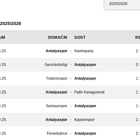
Sezona
2025/2026
UM
DOMAĆIN
GOST
R
.25.
Antalyaspor
-
Kasimpasa
2 
.25.
Genclerbirligi
-
Antalyaspor
0 
.25.
Trabzonspor
-
Antalyaspor
1 
.25.
Antalyaspor
-
Fatih Karagumruk
1 
.25.
Samsunspor
-
Antalyaspor
1 
.25.
Antalyaspor
-
Kayserispor
1 
.25.
Fenerbahce
-
Antalyaspor
2 