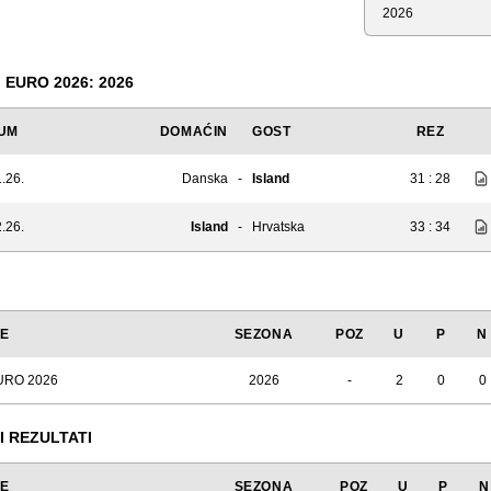
Sezona
EURO 2026: 2026
UM
DOMAĆIN
GOST
REZ
.26.
Danska
-
Island
31 : 28
.26.
Island
-
Hrvatska
33 : 34
JE
SEZONA
POZ
U
P
N
URO 2026
2026
-
2
0
0
I REZULTATI
JE
SEZONA
POZ
U
P
N