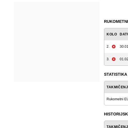
RUKOMETNI 
KOLO
DAT
2.
30.01
3.
01.02
STATISTIKA
TAKMIČEN
Rukometni E
HISTORIJSK
TAKMIČEN