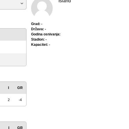
Island
Grad: -
Država: -
Godina osnivanja:
Stadion: -
Kapacitet: -
I
GR
2
-4
I
GR