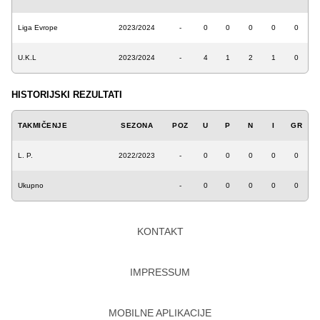
Liga Evrope
2023/2024
-
0
0
0
0
0
U.K.L
2023/2024
-
4
1
2
1
0
HISTORIJSKI REZULTATI
TAKMIČENJE
SEZONA
POZ
U
P
N
I
GR
L. P.
2022/2023
-
0
0
0
0
0
Ukupno
-
0
0
0
0
0
KONTAKT
IMPRESSUM
MOBILNE APLIKACIJE