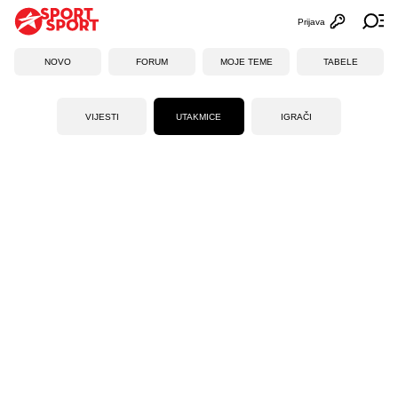
Prijava
Otvori profi
Ot
NOVO
FORUM
MOJE TEME
TABELE
VIJESTI
UTAKMICE
IGRAČI