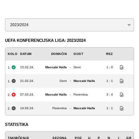
Sezona
UEFA KONFERENCIJSKA LIGA: 2023/2024
KOLO
DATUM
DOMAĆIN
GOST
REZ
15.02.24.
Maccabi Haifa
-
Gent
1 : 0
1.
21.02.24.
Gent
-
Maccabi Haifa
1 : 1
1.
07.03.24.
Maccabi Haifa
-
Fiorentina
3 : 4
2.
14.03.24.
Fiorentina
-
Maccabi Haifa
1 : 1
2.
STATISTIKA
TAKMIČENJE
SEZONA
POZ
U
P
N
I
GR