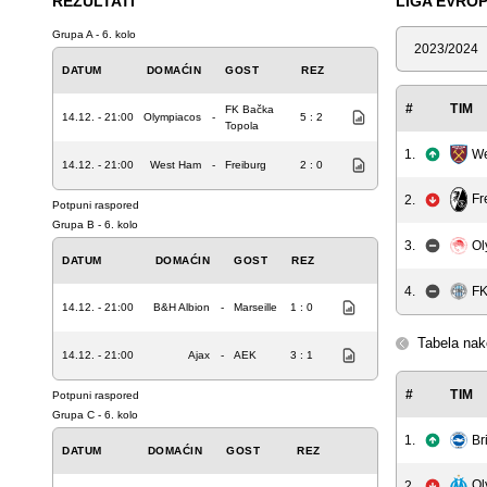
REZULTATI
LIGA EVRO
Grupa A - 6. kolo
Sezona
DATUM
DOMAĆIN
GOST
REZ
#
TIM
FK Bačka
14.12. - 21:00
Olympiacos
-
5 : 2
Topola
1.
We
14.12. - 21:00
West Ham
-
Freiburg
2 : 0
Fr
2.
Potpuni raspored
Grupa B - 6. kolo
3.
Ol
DATUM
DOMAĆIN
GOST
REZ
4.
FK
14.12. - 21:00
B&H Albion
-
Marseille
1 : 0
Tabela nak
14.12. - 21:00
Ajax
-
AEK
3 : 1
#
TIM
Potpuni raspored
Grupa C - 6. kolo
1.
Br
DATUM
DOMAĆIN
GOST
REZ
Ol
2.