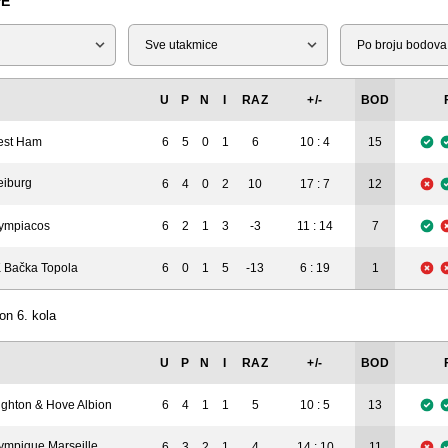
PE
Tip
Liga
U
P
N
I
RAZ
+/-
BOD
st Ham
6
5
0
1
6
10 : 4
15
eiburg
6
4
0
2
10
17 : 7
12
ympiacos
6
2
1
3
-3
11 : 14
7
 Bačka Topola
6
0
1
5
-13
6 : 19
1
on 6. kola
U
P
N
I
RAZ
+/-
BOD
ighton & Hove Albion
6
4
1
1
5
10 : 5
13
ympique Marseille
6
3
2
1
4
14 : 10
11