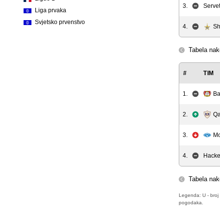
3.
Servet
Liga prvaka
Svjetsko prvenstvo
4.
Sh
Tabela nak
#
TIM
1.
Ba
2.
Qa
3.
Mo
4.
Hack
Tabela nak
Legenda: U - broj 
pogodaka.