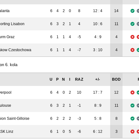
6
4
2
0
8
12 : 4
14
alanta
orting Lisabon
6
3
2
1
4
10 : 6
11
urm Graz
6
1
1
4
-5
4 : 9
4
kow Czestochowa
6
1
1
4
-7
3 : 10
4
on 6. kola
U
P
N
I
RAZ
+/-
BOD
verpool
6
4
0
2
10
17 : 7
12
ulouse
6
3
2
1
-1
8 : 9
11
ion Saint-Gilloise
6
2
2
2
-3
5 : 8
8
SK Linz
6
1
0
5
-6
6 : 12
3