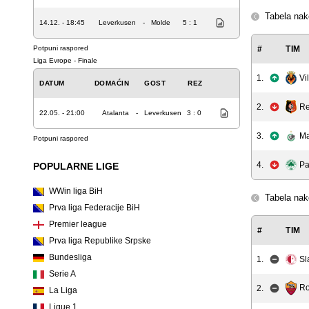
Tabela nak
14.12. - 18:45
Leverkusen
-
Molde
5 : 1
Potpuni raspored
#
TIM
Liga Evrope - Finale
Vi
1.
DATUM
DOMAĆIN
GOST
REZ
R
2.
22.05. - 21:00
Atalanta
-
Leverkusen
3 : 0
3.
Ma
Potpuni raspored
4.
Pa
POPULARNE LIGE
WWin liga BiH
Tabela nak
Prva liga Federacije BiH
Premier league
#
TIM
Prva liga Republike Srpske
Bundesliga
1.
Sl
Serie A
R
2.
La Liga
Ligue 1