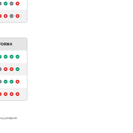
FORMA
roj primljenih