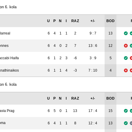
on 6. kola
U
P
N
I
RAZ
+/-
BOD
llarreal
6
4
1
1
2
9 : 7
13
ennes
6
4
0
2
7
13 : 6
12
ccabi Haifa
6
1
2
3
-6
3 : 9
5
nathinaikos
6
1
1
4
-3
7 : 10
4
on 6. kola
U
P
N
I
RAZ
+/-
BOD
avia Prag
6
5
0
1
13
17 : 4
15
oma
6
4
1
1
8
12 : 4
13