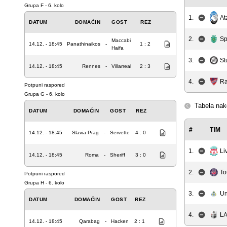
Grupa F - 6. kolo
1.
At
DATUM
DOMAĆIN
GOST
REZ
2.
Sp
Maccabi
14.12. - 18:45
Panathinaikos
-
1 : 2
Haifa
3.
St
14.12. - 18:45
Rennes
-
Villarreal
2 : 3
4.
Ra
Potpuni raspored
Grupa G - 6. kolo
Tabela nak
DATUM
DOMAĆIN
GOST
REZ
#
TIM
14.12. - 18:45
Slavia Prag
-
Servette
4 : 0
Li
1.
14.12. - 18:45
Roma
-
Sheriff
3 : 0
2.
To
Potpuni raspored
Grupa H - 6. kolo
3.
Un
DATUM
DOMAĆIN
GOST
REZ
4.
LA
14.12. - 18:45
Qarabag
-
Hacken
2 : 1