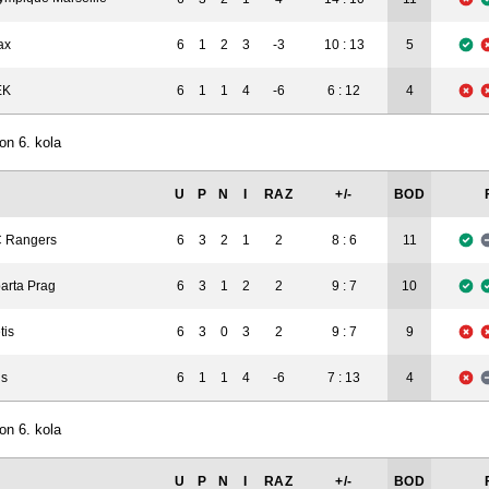
ax
6
1
2
3
-3
10 : 13
5
EK
6
1
1
4
-6
6 : 12
4
on 6. kola
U
P
N
I
RAZ
+/-
BOD
 Rangers
6
3
2
1
2
8 : 6
11
arta Prag
6
3
1
2
2
9 : 7
10
tis
6
3
0
3
2
9 : 7
9
is
6
1
1
4
-6
7 : 13
4
on 6. kola
U
P
N
I
RAZ
+/-
BOD