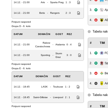
14.12. - 21:00
Aris
-
Sparta Prag
1 : 3
3.
Aj
14.12. - 21:00
Betis
-
Rangers
2 : 3
4.
A
Potpuni raspored
Grupa D - 6. kolo
Tabela nak
DATUM
DOMAĆIN
GOST
REZ
#
TIM
Rakow
14.12. - 21:00
-
Atalanta
0 : 4
Czestochowa
1.
FC
Sturm
14.12. - 21:00
Sporting
-
3 : 0
Graz
2.
Sp
Potpuni raspored
Grupa E - 6. kolo
3.
Be
DATUM
DOMAĆIN
GOST
REZ
4.
Ar
14.12. - 18:45
LASK
-
Toulouse
1 : 2
Tabela nak
14.12. - 18:45
Saint-Gilloise
-
Liverpool
2 : 1
#
TIM
Potpuni raspored