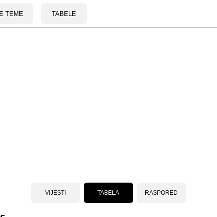
E TEME
TABELE
VIJESTI
TABELA
RASPORED