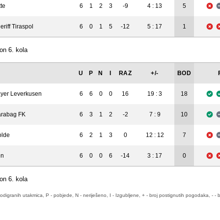
te
6
1
2
3
-9
4 : 13
5
eriff Tiraspol
6
0
1
5
-12
5 : 17
1
on 6. kola
U
P
N
I
RAZ
+/-
BOD
yer Leverkusen
6
6
0
0
16
19 : 3
18
rabag FK
6
3
1
2
-2
7 : 9
10
lde
6
2
1
3
0
12 : 12
7
en
6
0
0
6
-14
3 : 17
0
on 6. kola
odigranih utakmica, P - pobjede, N - neriješeno, I - Izgubljene, + - broj postignutih pogodaka, - - b