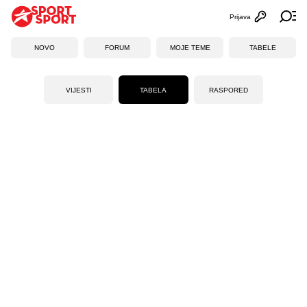
Prijava
Otvori profi
Ot
NOVO
FORUM
MOJE TEME
TABELE
VIJESTI
TABELA
RASPORED