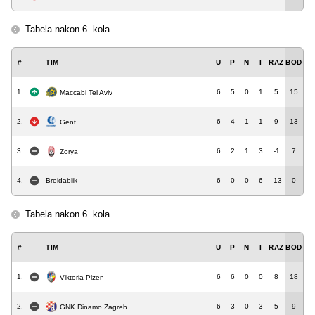
Tabela nakon 6. kola
#
TIM
U
P
N
I
RAZ
BOD
1.
6
5
0
1
5
15
Maccabi Tel Aviv
2.
6
4
1
1
9
13
Gent
3.
6
2
1
3
-1
7
Zorya
4.
Breidablik
6
0
0
6
-13
0
Tabela nakon 6. kola
#
TIM
U
P
N
I
RAZ
BOD
1.
6
6
0
0
8
18
Viktoria Plzen
2.
6
3
0
3
5
9
GNK Dinamo Zagreb