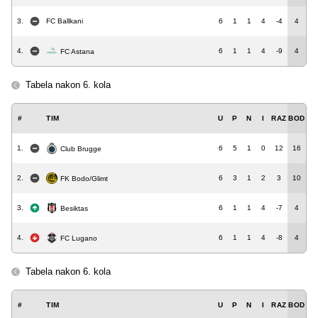
3.
FC Ballkani
6
1
1
4
-4
4
4.
6
1
1
4
-9
4
FC Astana
Tabela nakon 6. kola
#
TIM
U
P
N
I
RAZ
BOD
1.
6
5
1
0
12
16
Club Brugge
2.
6
3
1
2
3
10
FK Bodo/Glimt
3.
6
1
1
4
-7
4
Besiktas
4.
6
1
1
4
-8
4
FC Lugano
Tabela nakon 6. kola
#
TIM
U
P
N
I
RAZ
BOD