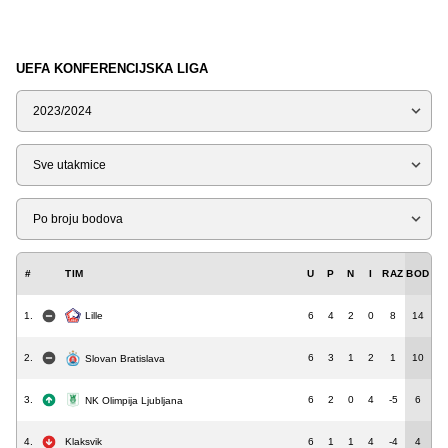
UEFA KONFERENCIJSKA LIGA
Sezona
Tip
Liga
#
TIM
U
P
N
I
RAZ
BOD
1.
6
4
2
0
8
14
Lille
2.
6
3
1
2
1
10
Slovan Bratislava
3.
6
2
0
4
-5
6
NK Olimpija Ljubljana
4.
Klaksvik
6
1
1
4
-4
4