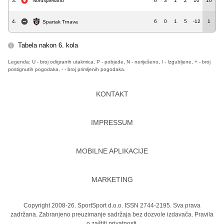
3.
Nordsjaelland
6
3
1
2
10
10
4.
6
0
1
5
-12
1
Spartak Trnava
Tabela nakon 6. kola
Legenda: U - broj odigranih utakmica, P - pobjede, N - neriješeno, I - Izgubljene, + - broj
postignutih pogodaka, - - broj primljenih pogodaka.
KONTAKT
IMPRESSUM
MOBILNE APLIKACIJE
MARKETING
Copyright 2008-26. SportSport d.o.o. ISSN 2744-2195. Sva prava
zadržana. Zabranjeno preuzimanje sadržaja bez dozvole izdavača.
Pravila
o zaštiti privatnosti.