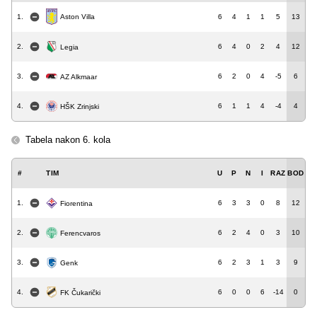
Aston Villa
1.
6
4
1
1
5
13
2.
6
4
0
2
4
12
Legia
3.
6
2
0
4
-5
6
AZ Alkmaar
4.
6
1
1
4
-4
4
HŠK Zrinjski
Tabela nakon 6. kola
#
TIM
U
P
N
I
RAZ
BOD
1.
6
3
3
0
8
12
Fiorentina
2.
6
2
4
0
3
10
Ferencvaros
3.
6
2
3
1
3
9
Genk
4.
6
0
0
6
-14
0
FK Čukarički