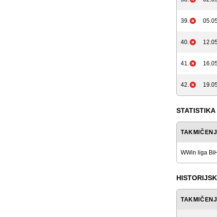
39.
05.05
40.
12.05
41.
16.05
42.
19.05
STATISTIKA
TAKMIČEN
WWin liga Bi
HISTORIJSK
TAKMIČEN