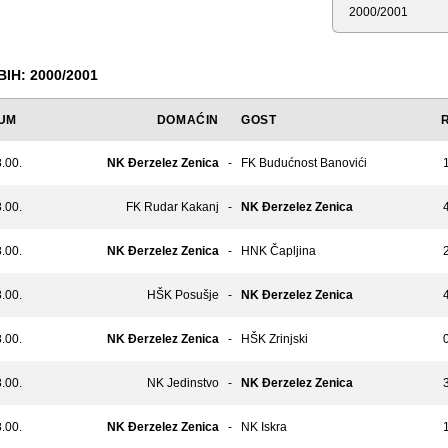
Sezona
IH: 2000/2001
UM
DOMAĆIN
GOST
.00.
NK Đerzelez Zenica
-
FK Budućnost Banovići
1
.00.
FK Rudar Kakanj
-
NK Đerzelez Zenica
4
.00.
NK Đerzelez Zenica
-
HNK Čapljina
2
.00.
HŠK Posušje
-
NK Đerzelez Zenica
4
.00.
NK Đerzelez Zenica
-
HŠK Zrinjski
0
.00.
NK Jedinstvo
-
NK Đerzelez Zenica
3
.00.
NK Đerzelez Zenica
-
NK Iskra
1