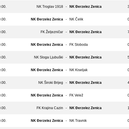
.00.
NK Troglav 1918
-
NK Đerzelez Zenica
3
.00.
NK Đerzelez Zenica
-
NK Čelik
0
.00.
FK Željezničar
-
NK Đerzelez Zenica
7
.00.
NK Đerzelez Zenica
-
FK Sloboda
0
.00.
NK Sloga Ljubuški
-
NK Đerzelez Zenica
5
.00.
NK Đerzelez Zenica
-
NK Kiseljak
0
.00.
NK Široki Brijeg
-
NK Đerzelez Zenica
4
.00.
NK Đerzelez Zenica
-
FK Velež
0
.00.
FK Krajina Cazin
-
NK Đerzelez Zenica
1
.00.
NK Đerzelez Zenica
-
NK Travnik
0