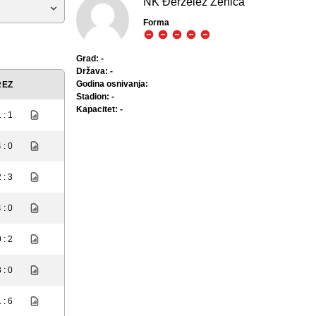
NK Đerzelez Zenica
Forma
Grad: -
Država: -
Godina osnivanja:
REZ
Stadion: -
Kapacitet: -
 : 1
 : 0
 : 3
 : 0
 : 2
 : 0
 : 6