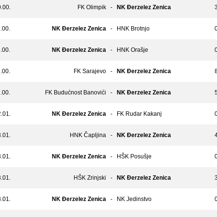
.00.
FK Olimpik
-
NK Đerzelez Zenica
3
.00.
NK Đerzelez Zenica
-
HNK Brotnjo
0
.00.
NK Đerzelez Zenica
-
HNK Orašje
0
.00.
FK Sarajevo
-
NK Đerzelez Zenica
8
.00.
FK Budućnost Banovići
-
NK Đerzelez Zenica
5
.01.
NK Đerzelez Zenica
-
FK Rudar Kakanj
0
.01.
HNK Čapljina
-
NK Đerzelez Zenica
4
.01.
NK Đerzelez Zenica
-
HŠK Posušje
0
.01.
HŠK Zrinjski
-
NK Đerzelez Zenica
3
.01.
NK Đerzelez Zenica
-
NK Jedinstvo
0