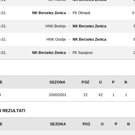
.01.
NK Đerzelez Zenica
-
FK Olimpik
0
.01.
HNK Brotnjo
-
NK Đerzelez Zenica
9
.01.
HNK Orašje
-
NK Đerzelez Zenica
6
.01.
NK Đerzelez Zenica
-
FK Sarajevo
0
JE
SEZONA
POZ
U
P
N
H
2000/2001
22
42
1
1
I REZULTATI
JE
SEZONA
POZ
U
P
N