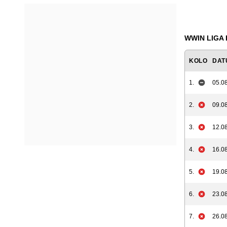
WWIN LIGA B
KOLO
DAT
1.
05.08
2.
09.08
3.
12.08
4.
16.08
5.
19.08
6.
23.08
7.
26.08