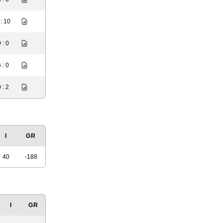
 : 10
 : 0
 : 0
 : 2
I
GR
40
-188
I
GR