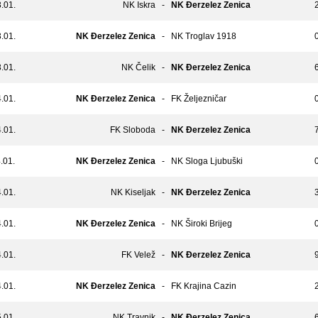
.01.
NK Iskra
-
NK Đerzelez Zenica
2
.01.
NK Đerzelez Zenica
-
NK Troglav 1918
0
.01.
NK Čelik
-
NK Đerzelez Zenica
6
.01.
NK Đerzelez Zenica
-
FK Željezničar
0
.01.
FK Sloboda
-
NK Đerzelez Zenica
7
.01.
NK Đerzelez Zenica
-
NK Sloga Ljubuški
0
.01.
NK Kiseljak
-
NK Đerzelez Zenica
3
.01.
NK Đerzelez Zenica
-
NK Široki Brijeg
0
.01.
FK Velež
-
NK Đerzelez Zenica
9
.01.
NK Đerzelez Zenica
-
FK Krajina Cazin
2
.01.
NK Travnik
-
NK Đerzelez Zenica
6