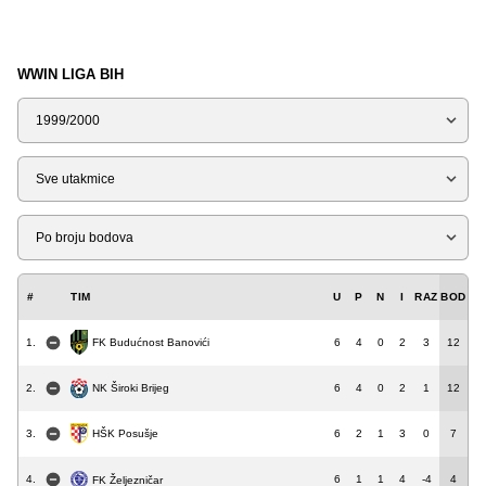
WWIN LIGA BIH
Sezona
Tip
Liga
#
TIM
U
P
N
I
RAZ
BOD
FK Budućnost Banovići
1.
6
4
0
2
3
12
2.
6
4
0
2
1
12
NK Široki Brijeg
HŠK Posušje
3.
6
2
1
3
0
7
4.
6
1
1
4
-4
4
FK Željezničar