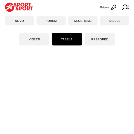
Prijava
Otvori profi
Ot
NOVO
FORUM
MOJE TEME
TABELE
VIJESTI
TABELA
RASPORED