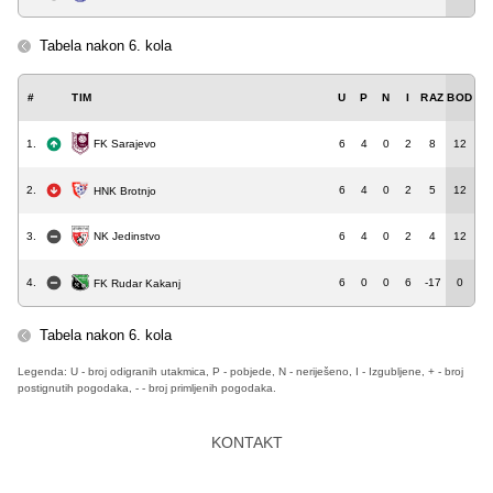
Tabela nakon 6. kola
#
TIM
U
P
N
I
RAZ
BOD
1.
6
4
0
2
8
12
FK Sarajevo
2.
6
4
0
2
5
12
HNK Brotnjo
NK Jedinstvo
3.
6
4
0
2
4
12
4.
6
0
0
6
-17
0
FK Rudar Kakanj
Tabela nakon 6. kola
Legenda: U - broj odigranih utakmica, P - pobjede, N - neriješeno, I - Izgubljene, + - broj
postignutih pogodaka, - - broj primljenih pogodaka.
KONTAKT