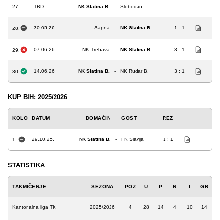
27.
TBD
NK Slatina B.
-
Slobodan
- : -
30.05.26.
Sapna
-
NK Slatina B.
1 : 1
28.
07.06.26.
NK Trebava
-
NK Slatina B.
3 : 1
29.
14.06.26.
NK Slatina B.
-
NK Rudar B.
3 : 1
30.
KUP BIH: 2025/2026
KOLO
DATUM
DOMAĆIN
GOST
REZ
29.10.25.
NK Slatina B.
-
FK Slavija
1 : 1
1.
STATISTIKA
TAKMIČENJE
SEZONA
POZ
U
P
N
I
GR
Kantonalna liga TK
2025/2026
4
28
14
4
10
14