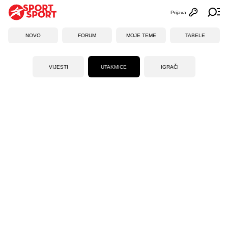
Prijava
Otvori profi
Ot
NOVO
FORUM
MOJE TEME
TABELE
VIJESTI
UTAKMICE
IGRAČI