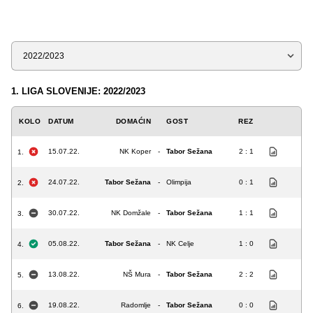
Sezona
1. LIGA SLOVENIJE: 2022/2023
KOLO
DATUM
DOMAĆIN
GOST
REZ
15.07.22.
NK Koper
-
Tabor Sežana
2 : 1
1.
24.07.22.
Tabor Sežana
-
Olimpija
0 : 1
2.
30.07.22.
NK Domžale
-
Tabor Sežana
1 : 1
3.
05.08.22.
Tabor Sežana
-
NK Celje
1 : 0
4.
13.08.22.
NŠ Mura
-
Tabor Sežana
2 : 2
5.
19.08.22.
Radomlje
-
Tabor Sežana
0 : 0
6.