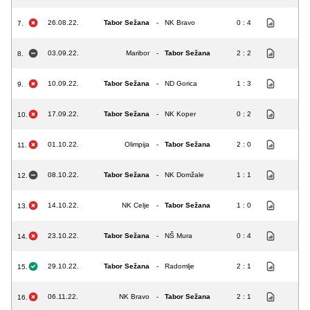
26.08.22.
Tabor Sežana
-
NK Bravo
0 : 4
7.
03.09.22.
Maribor
-
Tabor Sežana
2 : 2
8.
10.09.22.
Tabor Sežana
-
ND Gorica
1 : 3
9.
17.09.22.
Tabor Sežana
-
NK Koper
0 : 2
10.
01.10.22.
Olimpija
-
Tabor Sežana
2 : 0
11.
08.10.22.
Tabor Sežana
-
NK Domžale
1 : 1
12.
14.10.22.
NK Celje
-
Tabor Sežana
1 : 0
13.
23.10.22.
Tabor Sežana
-
NŠ Mura
0 : 4
14.
29.10.22.
Tabor Sežana
-
Radomlje
2 : 1
15.
06.11.22.
NK Bravo
-
Tabor Sežana
2 : 1
16.