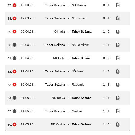
16.03.23.
Tabor Sežana
-
ND Gorica
0 : 1
27.
19.03.23.
Tabor Sežana
-
NK Koper
0 : 1
28.
02.04.23.
Olimpija
-
Tabor Sežana
1 : 0
29.
08.04.23.
Tabor Sežana
-
NK Domžale
1 : 1
30.
15.04.23.
NK Celje
-
Tabor Sežana
0 : 0
31.
22.04.23.
Tabor Sežana
-
NŠ Mura
1 : 2
32.
30.04.23.
Tabor Sežana
-
Radomlje
1 : 2
33.
04.05.23.
NK Bravo
-
Tabor Sežana
1 : 1
34.
14.05.23.
Tabor Sežana
-
Maribor
1 : 1
35.
19.05.23.
ND Gorica
-
Tabor Sežana
1 : 0
36.