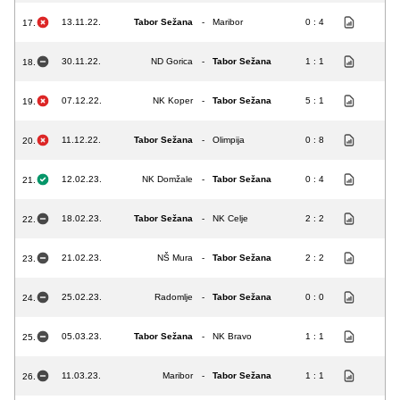
13.11.22.
Tabor Sežana
-
Maribor
0 : 4
17.
30.11.22.
ND Gorica
-
Tabor Sežana
1 : 1
18.
07.12.22.
NK Koper
-
Tabor Sežana
5 : 1
19.
11.12.22.
Tabor Sežana
-
Olimpija
0 : 8
20.
12.02.23.
NK Domžale
-
Tabor Sežana
0 : 4
21.
18.02.23.
Tabor Sežana
-
NK Celje
2 : 2
22.
21.02.23.
NŠ Mura
-
Tabor Sežana
2 : 2
23.
25.02.23.
Radomlje
-
Tabor Sežana
0 : 0
24.
05.03.23.
Tabor Sežana
-
NK Bravo
1 : 1
25.
11.03.23.
Maribor
-
Tabor Sežana
1 : 1
26.