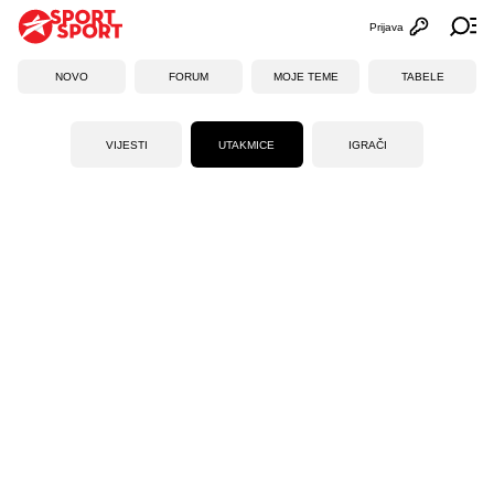
Prijava
Otvori profi
Ot
NOVO
FORUM
MOJE TEME
TABELE
VIJESTI
UTAKMICE
IGRAČI