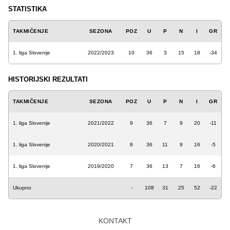
STATISTIKA
TAKMIČENJE
SEZONA
POZ
U
P
N
I
GR
1. liga Slovenije
2022/2023
10
36
3
15
18
-34
HISTORIJSKI REZULTATI
TAKMIČENJE
SEZONA
POZ
U
P
N
I
GR
1. liga Slovenije
2021/2022
9
36
7
9
20
-11
1. liga Slovenije
2020/2021
8
36
11
9
16
-5
1. liga Slovenije
2019/2020
7
36
13
7
16
-6
Ukupno
-
108
31
25
52
-22
KONTAKT