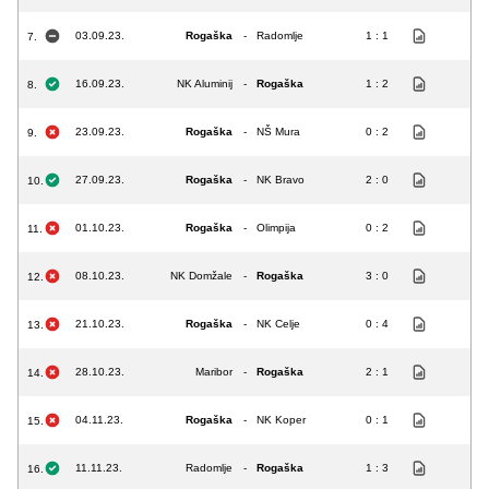
03.09.23.
Rogaška
-
Radomlje
1 : 1
7.
16.09.23.
NK Aluminij
-
Rogaška
1 : 2
8.
23.09.23.
Rogaška
-
NŠ Mura
0 : 2
9.
27.09.23.
Rogaška
-
NK Bravo
2 : 0
10.
01.10.23.
Rogaška
-
Olimpija
0 : 2
11.
08.10.23.
NK Domžale
-
Rogaška
3 : 0
12.
21.10.23.
Rogaška
-
NK Celje
0 : 4
13.
28.10.23.
Maribor
-
Rogaška
2 : 1
14.
04.11.23.
Rogaška
-
NK Koper
0 : 1
15.
11.11.23.
Radomlje
-
Rogaška
1 : 3
16.