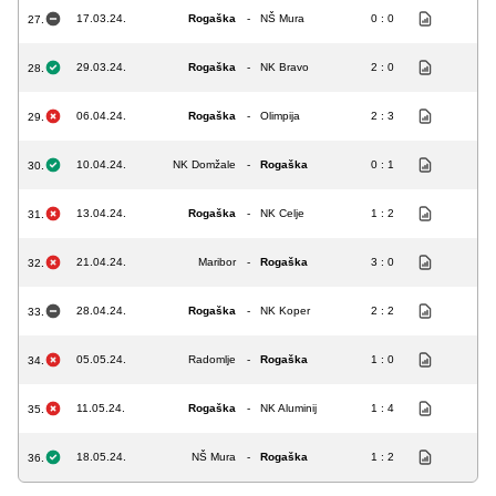
17.03.24.
Rogaška
-
NŠ Mura
0 : 0
27.
29.03.24.
Rogaška
-
NK Bravo
2 : 0
28.
06.04.24.
Rogaška
-
Olimpija
2 : 3
29.
10.04.24.
NK Domžale
-
Rogaška
0 : 1
30.
13.04.24.
Rogaška
-
NK Celje
1 : 2
31.
21.04.24.
Maribor
-
Rogaška
3 : 0
32.
28.04.24.
Rogaška
-
NK Koper
2 : 2
33.
05.05.24.
Radomlje
-
Rogaška
1 : 0
34.
11.05.24.
Rogaška
-
NK Aluminij
1 : 4
35.
18.05.24.
NŠ Mura
-
Rogaška
1 : 2
36.