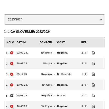
Sezona
1. LIGA SLOVENIJE: 2023/2024
KOLO
DATUM
DOMAĆIN
GOST
REZ
22.07.23.
NK Bravo
-
Rogaška
2 : 0
1.
29.07.23.
Olimpija
-
Rogaška
5 : 0
2.
25.11.23.
Rogaška
-
NK Domžale
1 : 2
3.
13.08.23.
NK Celje
-
Rogaška
2 : 0
4.
20.08.23.
Rogaška
-
Maribor
2 : 2
5.
26.08.23.
NK Koper
-
Rogaška
3 : 0
6.