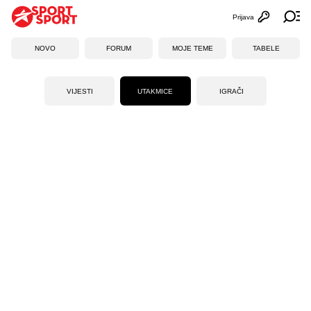
Prijava
Otvori profi
Ot
NOVO
FORUM
MOJE TEME
TABELE
VIJESTI
UTAKMICE
IGRAČI