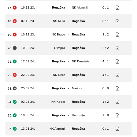
16.12.23.
Rogaška
-
NK Aluminij
0 : 1
17.
07.12.23.
NŠ Mura
-
Rogaška
3 : 1
18.
10.12.23.
NK Bravo
-
Rogaška
3 : 2
19.
10.02.24.
Olimpija
-
Rogaška
2 : 2
20.
17.02.24.
Rogaška
-
NK Domžale
4 : 1
21.
22.02.24.
NK Celje
-
Rogaška
4 : 1
22.
25.02.24.
Rogaška
-
Maribor
0 : 0
23.
03.03.24.
NK Koper
-
Rogaška
1 : 2
24.
10.03.24.
Rogaška
-
Radomlje
1 : 0
25.
13.03.24.
NK Aluminij
-
Rogaška
0 : 1
26.