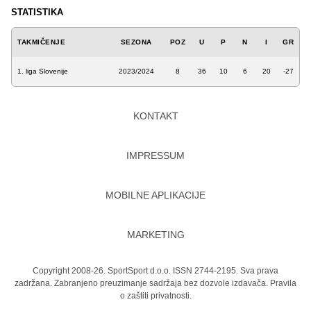
STATISTIKA
TAKMIČENJE
SEZONA
POZ
U
P
N
I
GR
1. liga Slovenije
2023/2024
8
36
10
6
20
-27
KONTAKT
IMPRESSUM
MOBILNE APLIKACIJE
MARKETING
Copyright 2008-26. SportSport d.o.o. ISSN 2744-2195. Sva prava
zadržana. Zabranjeno preuzimanje sadržaja bez dozvole izdavača.
Pravila
o zaštiti privatnosti.