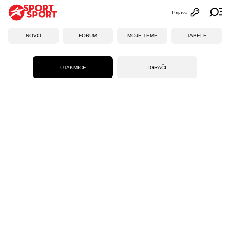
Prijava
Otvori profi
Ot
NOVO
FORUM
MOJE TEME
TABELE
UTAKMICE
IGRAČI