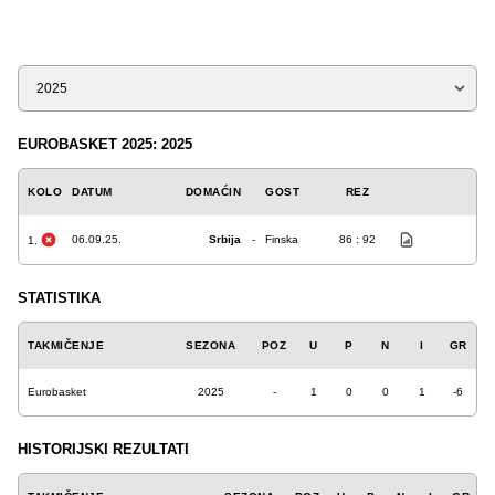
Sezona
EUROBASKET 2025: 2025
KOLO
DATUM
DOMAĆIN
GOST
REZ
06.09.25.
Srbija
-
Finska
86 : 92
1.
STATISTIKA
TAKMIČENJE
SEZONA
POZ
U
P
N
I
GR
Eurobasket
2025
-
1
0
0
1
-6
HISTORIJSKI REZULTATI