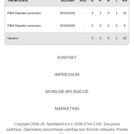
TAKMIČENJE
SEZONA
POZ
U
P
N
I
GR
FIBA Svjetsko prvenstvo
2023/2024
-
3
2
0
1
22
FIBA Svjetsko prvenstvo
2019/2020
-
0
0
0
0
0
Ukupno
-
3
2
0
1
22
KONTAKT
IMPRESSUM
MOBILNE APLIKACIJE
MARKETING
Copyright 2008-26. SportSport d.o.o. ISSN 2744-2195. Sva prava
zadržana. Zabranjeno preuzimanje sadržaja bez dozvole izdavača.
Pravila