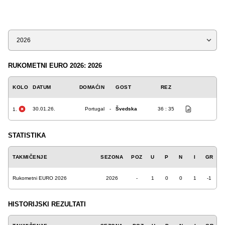
Sezona
RUKOMETNI EURO 2026: 2026
KOLO
DATUM
DOMAĆIN
GOST
REZ
30.01.26.
Portugal
-
Švedska
36 : 35
1.
STATISTIKA
TAKMIČENJE
SEZONA
POZ
U
P
N
I
GR
Rukometni EURO 2026
2026
-
1
0
0
1
-1
HISTORIJSKI REZULTATI