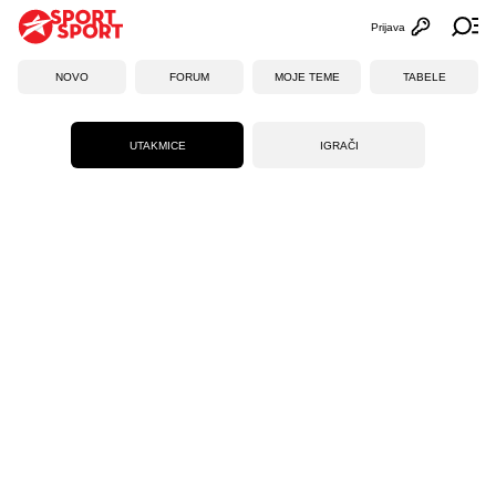
Prijava
Otvori profi
Ot
NOVO
FORUM
MOJE TEME
TABELE
UTAKMICE
IGRAČI