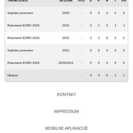
TAKMIČENJE
SEZONA
POZ
U
P
N
I
GR
Svjetsko prvenstvo
2025
-
0
0
0
0
0
Rukometni EURO 2026
2024
-
2
1
0
1
-1
Rukometni EURO 2026
2022
-
2
2
0
0
2
Svjetsko prvenstvo
2021
-
0
0
0
0
0
Rukometni EURO 2026
2020/2021
-
0
0
0
0
0
Ukupno
-
4
3
0
1
1
KONTAKT
IMPRESSUM
MOBILNE APLIKACIJE