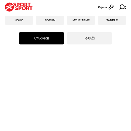
Prijava
Otvori profi
Ot
NOVO
FORUM
MOJE TEME
TABELE
UTAKMICE
IGRAČI