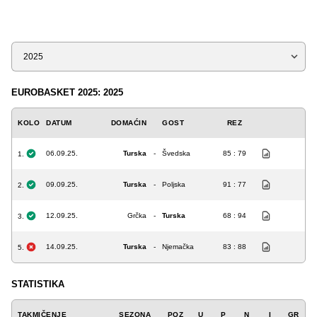
Sezona
EUROBASKET 2025: 2025
KOLO
DATUM
DOMAĆIN
GOST
REZ
06.09.25.
Turska
-
Švedska
85 : 79
1.
09.09.25.
Turska
-
Poljska
91 : 77
2.
12.09.25.
Grčka
-
Turska
68 : 94
3.
14.09.25.
Turska
-
Njemačka
83 : 88
5.
STATISTIKA
TAKMIČENJE
SEZONA
POZ
U
P
N
I
GR