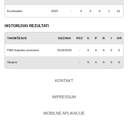
Eurobasket
2025
-
4
3
0
1
41
HISTORIJSKI REZULTATI
TAKMIČENJE
SEZONA
POZ
U
P
N
I
GR
FIBA Svjetsko prvenstvo
2019/2020
-
0
0
0
0
0
Ukupno
-
0
0
0
0
0
KONTAKT
IMPRESSUM
MOBILNE APLIKACIJE