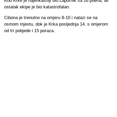
Kod Krke je najefikasniji bio Lapornik sa 16 poena, ali
ostatak ekipe je bio katastrofalan.
Cibona je trenutno na omjeru 8-10 i nalazi se na
osmom mjestu, dok je Krka posljednja 14. s omjerom
od tri pobjede i 15 poraza.