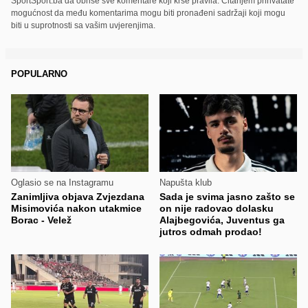
SportSport.ba da obriše sve komentare koji krše pravila. Čitanjem prihvatate
mogućnost da među komentarima mogu biti pronađeni sadržaji koji mogu
biti u suprotnosti sa vašim uvjerenjima.
POPULARNO
Oglasio se na Instagramu
Napušta klub
Zanimljiva objava Zvjezdana
Sada je svima jasno zašto se
Misimovića nakon utakmice
on nije radovao dolasku
Borac - Velež
Alajbegovića, Juventus ga
jutros odmah prodao!