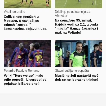
Vratili se u elitu
Dribling, pa asistencija za
Ahmetija
Čelik sinoć poražen u
Na semaforu 95. minut,
Mostaru, a navijači su
Hajduk vodi sa 2:1, a onda
odmah "zatrpali"
"magija" Hamze Jaganjca i
komentarima objavu kluba
muk na Poljudu!
Potvrdio Fabrizio Romano
Glavni sudija ne popušta
Veliki "Here we go" malo
Musić ne želi nastaviti meč
prije ponoći - Liverpool se
dok se ne isprazne tribine!
pojačao iz Barcelone!