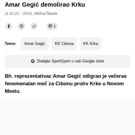
Amar Gegić demolirao Krku
11.02.22. - 20:01,
Midhat Šljivak
1
Teme:
Amar Gegić
KK Cibona
KK Krka
Dodajte SportSport u vaš Google izbor
Bh. reprezentativac Amar Gegić odigrao je večeras
fenomenalan meč za Cibonu protiv Krke u Novom
Mestu.