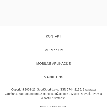
KONTAKT
IMPRESSUM
MOBILNE APLIKACIJE
MARKETING
Copyright 2008-26. SportSport d.o.o. ISSN 2744-2195. Sva prava
zadržana. Zabranjeno preuzimanje sadržaja bez dozvole izdavača.
Pravila
o zaštiti privatnosti.
Osigurava
Sikra Security