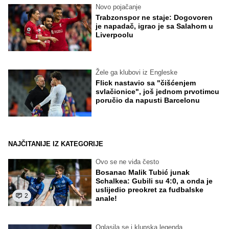
Novo pojačanje
Trabzonspor ne staje: Dogovoren
je napadač, igrao je sa Salahom u
Liverpoolu
Žele ga klubovi iz Engleske
Flick nastavio sa "čišćenjem
svlačionice", još jednom prvotimcu
poručio da napusti Barcelonu
NAJČITANIJE IZ KATEGORIJE
Ovo se ne viđa često
Bosanac Malik Tubić junak
Schalkea: Gubili su 4:0, a onda je
uslijedio preokret za fudbalske
2
anale!
Oglasila se i klupska legenda