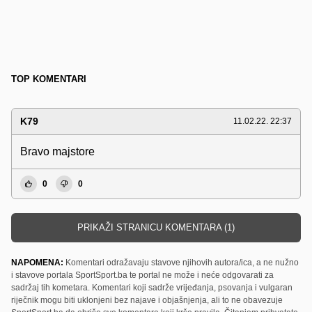
TOP KOMENTARI
K79
11.02.22. 22:37
Bravo majstore
0
0
PRIKAŽI STRANICU KOMENTARA (1)
NAPOMENA:
Komentari odražavaju stavove njihovih autora/ica, a ne nužno
i stavove portala SportSport.ba te portal ne može i neće odgovarati za
sadržaj tih kometara. Komentari koji sadrže vrijeđanja, psovanja i vulgaran
riječnik mogu biti uklonjeni bez najave i objašnjenja, ali to ne obavezuje