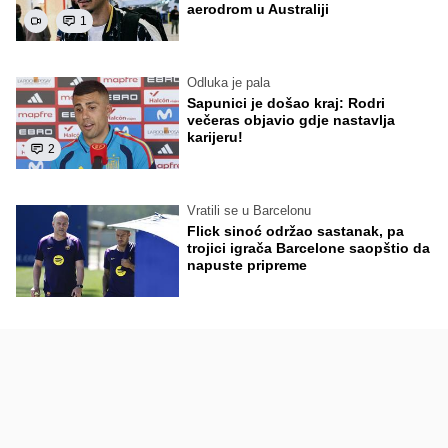
aerodrom u Australiji
1
Odluka je pala
Sapunici je došao kraj: Rodri
večeras objavio gdje nastavlja
karijeru!
2
Vratili se u Barcelonu
Flick sinoć održao sastanak, pa
trojici igrača Barcelone saopštio da
napuste pripreme