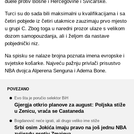
duele protiv Bosne i Hercegovine i Švicarske.
Turci su do sada bili maksimalni u kvalifikacijama i sa
četiri pobjede iz četiri utakmice zauzimaju prvo mjesto
u grupi C. Zbog toga u naredni prozor ulaze s velikom
dozom samopouzdanja, ali i željom da nastave
pobjednički niz.
Na spisku se nalaze brojna poznata imena evropske i
svjetske košarke. Najveću pažnju privlači prisustvo
NBA dvojca Alperena Senguna i Adema Bone.
POVEZANO
Evo šta je poručio selektor BiH
Gjergja otkrio planove za august: Poljska stiže
u Zenicu, vraća se Castaneda
Bogdanović neće igrati, ali drugo veliko ime stiže
Srbi osim Jokića imaju pravo na još jednu NBA
zvijezdu protiv Zmajeva