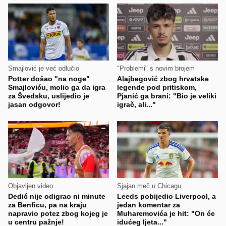
Smajlović je već odlučio
"Problemi" s novim brojem
Potter došao "na noge"
Alajbegović zbog hrvatske
Smajloviću, molio ga da igra
legende pod pritiskom,
za Švedsku, uslijedio je
Pjanić ga brani: "Bio je veliki
jasan odgovor!
igrač, ali..."
Objavljen video
Sjajan meč u Chicagu
Dedić nije odigrao ni minute
Leeds pobijedio Liverpool, a
za Benficu, pa na kraju
jedan komentar za
napravio potez zbog kojeg je
Muharemovića je hit: "On će
u centru pažnje!
idućeg ljeta..."