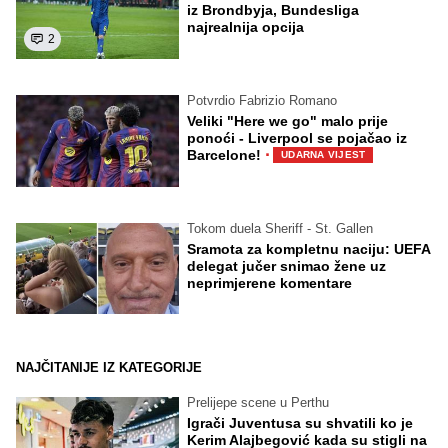
iz Brondbyja, Bundesliga
najrealnija opcija
2
Potvrdio Fabrizio Romano
Veliki "Here we go" malo prije
ponoći - Liverpool se pojačao iz
·
Barcelone!
UDARNA VIJEST
Tokom duela Sheriff - St. Gallen
Sramota za kompletnu naciju: UEFA
delegat jučer snimao žene uz
neprimjerene komentare
NAJČITANIJE IZ KATEGORIJE
Prelijepe scene u Perthu
Igrači Juventusa su shvatili ko je
Kerim Alajbegović kada su stigli na