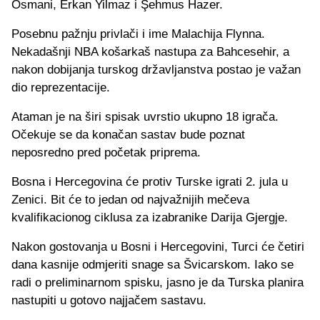
Osmani, Erkan Yilmaz i Şehmus Hazer.
Posebnu pažnju privlači i ime Malachija Flynna.
Nekadašnji NBA košarkaš nastupa za Bahcesehir, a
nakon dobijanja turskog državljanstva postao je važan
dio reprezentacije.
Ataman je na širi spisak uvrstio ukupno 18 igrača.
Očekuje se da konačan sastav bude poznat
neposredno pred početak priprema.
Bosna i Hercegovina će protiv Turske igrati 2. jula u
Zenici. Bit će to jedan od najvažnijih mečeva
kvalifikacionog ciklusa za izabranike Darija Gjergje.
Nakon gostovanja u Bosni i Hercegovini, Turci će četiri
dana kasnije odmjeriti snage sa Švicarskom. Iako se
radi o preliminarnom spisku, jasno je da Turska planira
nastupiti u gotovo najjačem sastavu.