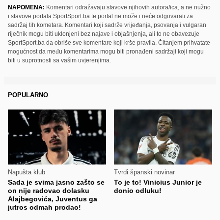
NAPOMENA:
Komentari odražavaju stavove njihovih autora/ica, a ne nužno
i stavove portala SportSport.ba te portal ne može i neće odgovarati za
sadržaj tih kometara. Komentari koji sadrže vrijeđanja, psovanja i vulgaran
riječnik mogu biti uklonjeni bez najave i objašnjenja, ali to ne obavezuje
SportSport.ba da obriše sve komentare koji krše pravila. Čitanjem prihvatate
mogućnost da među komentarima mogu biti pronađeni sadržaji koji mogu
biti u suprotnosti sa vašim uvjerenjima.
POPULARNO
Napušta klub
Tvrdi španski novinar
Sada je svima jasno zašto se
To je to! Vinicius Junior je
on nije radovao dolasku
donio odluku!
Alajbegovića, Juventus ga
jutros odmah prodao!