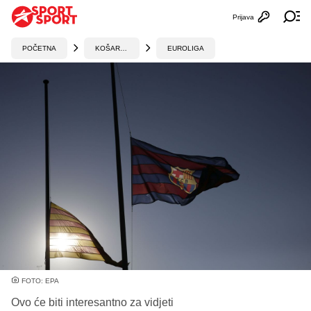
Prijava
Otvori profi
Ot
POČETNA
KOŠARKA
EUROLIGA
FOTO: EPA
Ovo će biti interesantno za vidjeti