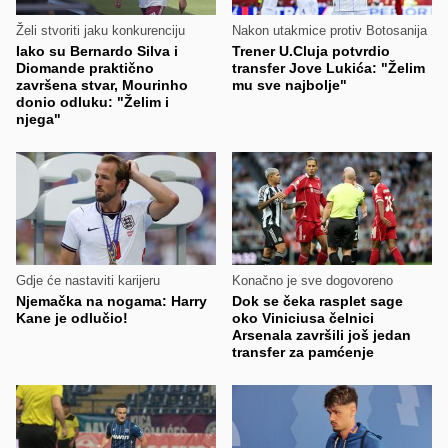
Želi stvoriti jaku konkurenciju
Nakon utakmice protiv Botosanija
Iako su Bernardo Silva i
Trener U.Cluja potvrdio
Diomande praktično
transfer Jove Lukića: "Želim
završena stvar, Mourinho
mu sve najbolje"
donio odluku: "Želim i
njega"
Gdje će nastaviti karijeru
Konačno je sve dogovoreno
Njemačka na nogama: Harry
Dok se čeka rasplet sage
Kane je odlučio!
oko Viniciusa čelnici
Arsenala završili još jedan
transfer za pamćenje