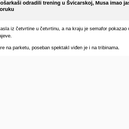
ošarkaši odradili trening u Švicarskoj, Musa imao j
oruku
rasla iz četvrtine u četvrtinu, a na kraju je semafor pokazao u
jeve.
re na parketu, poseban spektakl viđen je i na tribinama.