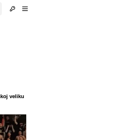
Otvori profil
Otvori meni
koj veliku