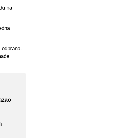
edu na
jedna
a odbrana,
omaće
azao
m