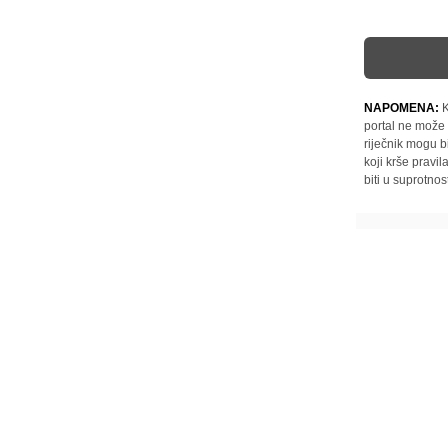
NAPOMENA:
K
portal ne može 
riječnik mogu b
koji krše pravi
biti u suprotnos