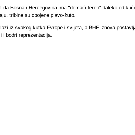
put da Bosna i Hercegovina ima “domaći teren” daleko od kuć
aju, tribine su obojene plavo-žuto.
azi iz svakog kutka Evrope i svijeta, a BHF iznova postavlj
i i bodri reprezentacija.