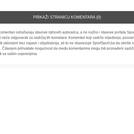
PRIKAŽI STRANICU KOMENTARA (0)
omentari odražavaju stavove njihovih autora/ica, a ne nužno i stavove portala Spor
i neće odgovarati za sadržaj tih kometara. Komentari koji sadrže vrijeđanja, psovan
iti uklonjeni bez najave i objašnjenja, ali to ne obavezuje SportSport.ba da obriše
la. Čitanjem prihvatate mogućnost da među komentarima mogu biti pronađeni sadrža
ti sa vašim uvjerenjima.