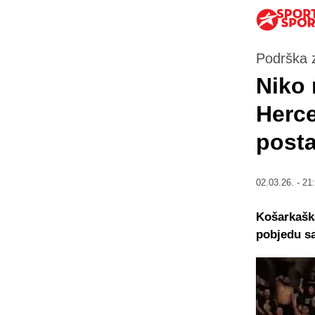
Podrška z
Niko 
Herce
posta
02.03.26. - 21
Košarkaška
pobjedu sa