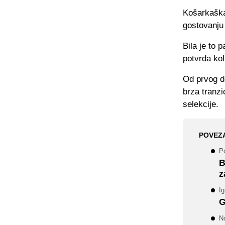
Košarkaška
gostovanju 
Bila je to 
potvrda kol
Od prvog do
brza tranzi
selekcije.
POVEZ
P
B
z
Ig
G
No