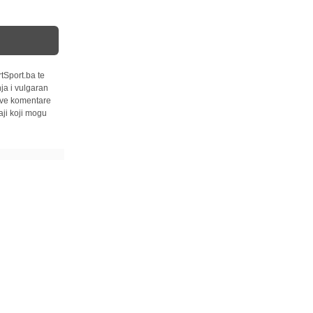
tSport.ba te
ja i vulgaran
 sve komentare
ji koji mogu