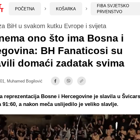
FIBA SVJETSKO
POČETNA
KOŠARKA
PRVENSTVO
a BiH u svakom kutku Evrope i svijeta
nema ono što ima Bosna i
govina: BH Fanaticosi su
vili domaći zadatak svima
:01,
Muhamed Bogilović
 reprezentacija Bosne i Hercegovine je slavila u Švicars
 91:60, a nakon meča uslijedilo je veliko slavlje.