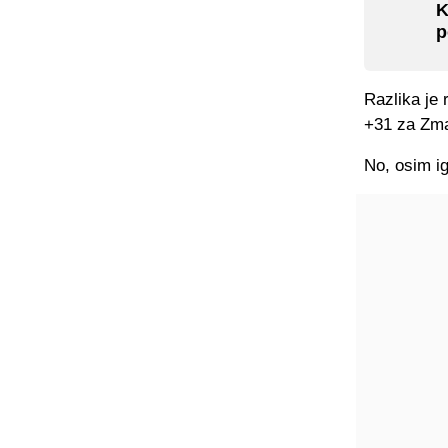
K
p
Razlika je 
+31 za Zma
No, osim ig