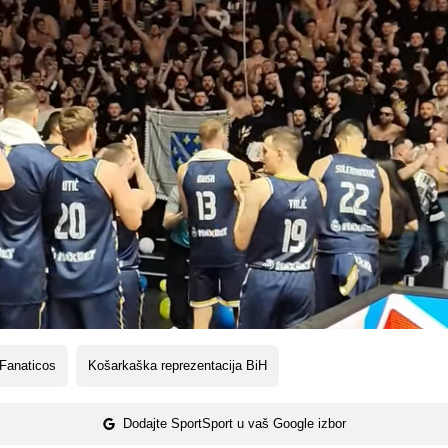
Fanaticos
Košarkaška reprezentacija BiH
Dodajte SportSport u vaš Google izbor