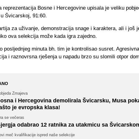
 reprezentacija Bosne i Hercegovine upisala je veliku pobj
u Švicarskoj, 91:60.
partija za uživanje, demonstracija snage i karaktera, ali i još 
iko ova selekcija može kada igra zajedno.
 posljednjeg minuta bh. tim je kontrolisao susret. Agresivn
cija i raznovrsna rješenja u napadu brzo su slomili otpor d
ANO
objeda Zmajeva
osna i Hercegovina demolirala Švicarsku, Musa pok
ašto je evropska klasa!
ra se večeras
jergja odabrao 12 ratnika za utakmicu sa Švicarsko
vi meč kvalifikacije ispred naše selekcije