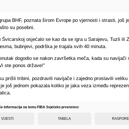
rupa BHF, poznata širom Evrope po vjernosti i strasti, još 
ašto su posebni.
 Švicarskoj osjećalo se kao da se igra u Sarajevu, Tuzli ili Z
esma, bubnjevi, podrška je trajala svih 40 minuta.
enutak dogodio se nakon završetka meča, kada su navijači s
Vi ste ponos države!”
 prišli tribini, pozdravili navijače i zajedno proslavili veliku
je još jednom pokazala koliko je jaka veza između reprezent
alica.
iše informacija na temu FIBA Svjetsko prvenstvo:
VIJESTI
TABELA
RASPOR