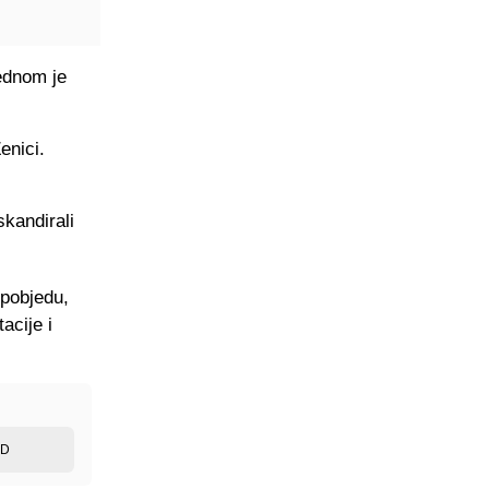
jednom je
enici.
kandirali
 pobjedu,
acije i
ED