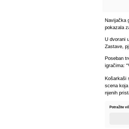
Navijačka g
pokazala z
U dvorani u
Zastave, pj
Poseban tr
igračima: “
Košarkaši su
scena koja 
njenih prist
Potražite v