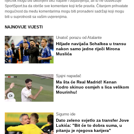
riječnik mogu biti uklonjeni bez najave i objašnjenja, ali to ne obavezuje
SportSport.ba da obriše sve komentare koji krše pravila. Čitanjem prihvatate
mogućnost da među komentarima mogu biti pronađeni sadržaji koji mogu
biti u suprotnosti sa vašim uvjerenjima.
NAJNOVIJE VIJESTI
Unatoč porazu od Atalante
Hiljade navijača Schalkea u transu
nakon samo jedne riječi Mirona
Muslića
Sjajni napadač
Ma šta će Real Madrid! Kenan
Kodro skinuo osmjeh s lica velikom
Mourinhu!
Sigurno ide
Dato zeleno svjetlo za transfer Jove
Lukića: "Bit će to dobra suma, u
pitanju je njegova karijera"