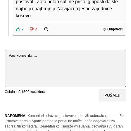
postovali. Zato bolan suti ne pricaj gluposti da ste
najbolji i najbrojniji. Navijaci mjesne zajednice
kosevo.
7
2
Odgovori
Komentar
Ostalo još
1500
karaktera
POŠALJI
NAPOMENA:
Komentari odražavaju stavove njihovih autora/ica, a ne nužno
i stavove portala SportSport.ba te portal ne može i neće odgovarati za
sadržaj tih kometara. Komentari koji sadrže vrijeđanja, psovanja i vulgaran