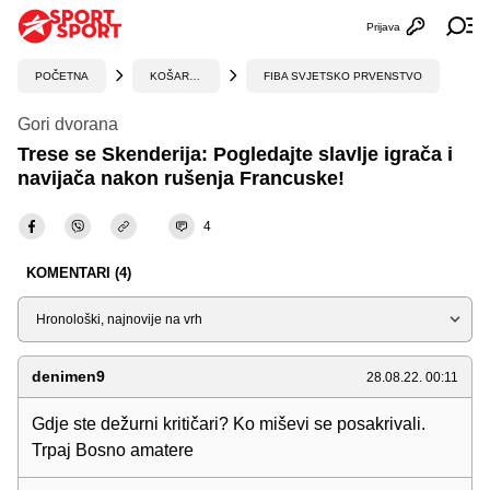
Prijava
Otvori profi
Ot
POČETNA
KOŠARKA
FIBA SVJETSKO PRVENSTVO
Gori dvorana
Trese se Skenderija: Pogledajte slavlje igrača i
navijača nakon rušenja Francuske!
4
KOMENTARI (4)
Sortiraj
denimen9
28.08.22. 00:11
Gdje ste dežurni kritičari? Ko miševi se posakrivali.
Trpaj Bosno amatere