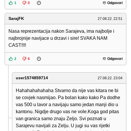
1
0
Odgovori
SarajFK
27.08.22. 22:51
Nasa reprezentacija nakon Sarajeva, ima najbolje i
najbrojnije navijace u drzavi i sire! SVAKA NAM
CAST!!!!
2
6
Odgovori
user1574859714
27.08.22. 23:04
Hahahahahahaha Stvarno da nije vas kitara ne bi
se covjek nasmijao. Pa bolan kako kako Pa dodhe
vas 500 u lavor a navijaju samo jedan manji dio u
kantonu. Nigdje drugo vas ne vole.Koga god pitas
van granica samo znaju Zeljo. Svi poznati u
Sarajevu navijali za Zelju. U jugi su vas rijetki