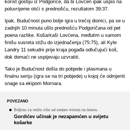
korist gostiju iz Podgorice, da bi Lovćen ipak uspio na
poluvrijeme otići s prednošću, rezultatom 39:37.
Ipak, Budućnost puno bolje igra u trećoj dionici, pa se u
zadnjih 10 minuta ušlo prednošću Podgoričana od pet
poena razlike. Košarkaši Lovćena, međutim u samom
finišu susreta stižu do izjednačenja (75:75), ali Kyle
Landry 11 sekudni prije kraja pogađa odlučujući koš,
dok domaći ne uspijevaju uzvratiti.
Tako je Budućnost došla do pobjede i plasmana u
finalnu seriju (igra se na tri pobjede) u kojoj će odmjeriti
snage sa ekipom Mornara.
POVEZANO
Briljirao za nešto više od sedam minuta na terenu
Gordićev učinak je nezapamćen u svijetu
košarke