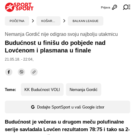
Prijava
Otvori profi
Ot
POČETNA
KOŠARKA
BALKAN LEAGUE
Nemanja Gordić nije odigrao svoju najbolju utakmicu
Budućnost u finišu do pobjede nad
Lovćenom i plasmana u finale
21.05.18. - 22:04,
Teme:
KK Budućnost VOLI
Nemanja Gordić
Dodajte SportSport u vaš Google izbor
Budućnost je večeras u drugom meču polufinalne
serije savladala Lovćen rezultatom 78:75 i tako sa 2-