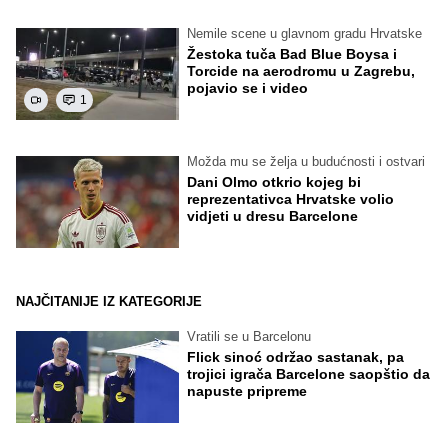
Nemile scene u glavnom gradu Hrvatske
Žestoka tuča Bad Blue Boysa i
Torcide na aerodromu u Zagrebu,
pojavio se i video
1
Možda mu se želja u budućnosti i ostvari
Dani Olmo otkrio kojeg bi
reprezentativca Hrvatske volio
vidjeti u dresu Barcelone
NAJČITANIJE IZ KATEGORIJE
Vratili se u Barcelonu
Flick sinoć održao sastanak, pa
trojici igrača Barcelone saopštio da
napuste pripreme