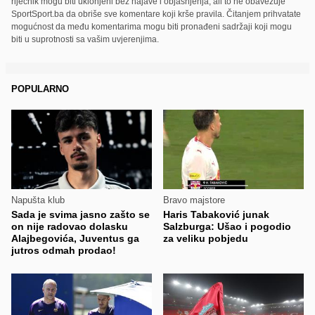
riječnik mogu biti uklonjeni bez najave i objašnjenja, ali to ne obavezuje
SportSport.ba da obriše sve komentare koji krše pravila. Čitanjem prihvatate
mogućnost da među komentarima mogu biti pronađeni sadržaji koji mogu
biti u suprotnosti sa vašim uvjerenjima.
POPULARNO
Napušta klub
Bravo majstore
Sada je svima jasno zašto se
Haris Tabaković junak
on nije radovao dolasku
Salzburga: Ušao i pogodio
Alajbegovića, Juventus ga
za veliku pobjedu
jutros odmah prodao!