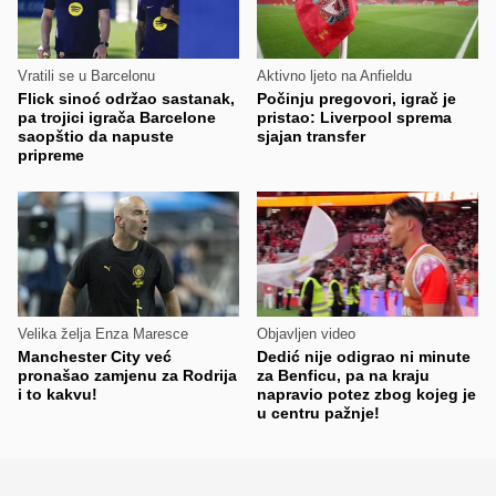
Vratili se u Barcelonu
Aktivno ljeto na Anfieldu
Flick sinoć održao sastanak,
Počinju pregovori, igrač je
pa trojici igrača Barcelone
pristao: Liverpool sprema
saopštio da napuste
sjajan transfer
pripreme
Velika želja Enza Maresce
Objavljen video
Manchester City već
Dedić nije odigrao ni minute
pronašao zamjenu za Rodrija
za Benficu, pa na kraju
i to kakvu!
napravio potez zbog kojeg je
u centru pažnje!