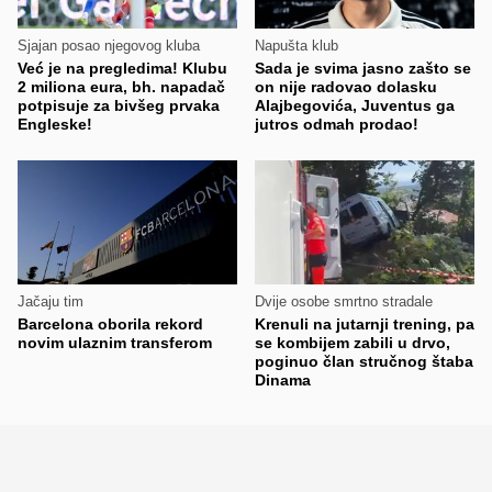
Sjajan posao njegovog kluba
Napušta klub
Već je na pregledima! Klubu
Sada je svima jasno zašto se
2 miliona eura, bh. napadač
on nije radovao dolasku
potpisuje za bivšeg prvaka
Alajbegovića, Juventus ga
Engleske!
jutros odmah prodao!
Jačaju tim
Dvije osobe smrtno stradale
Barcelona oborila rekord
Krenuli na jutarnji trening, pa
novim ulaznim transferom
se kombijem zabili u drvo,
poginuo član stručnog štaba
Dinama