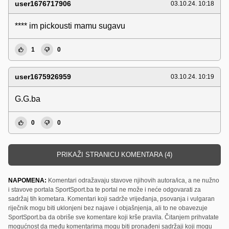
user1676717906
03.10.24. 10:18
**** im pickousti mamu sugavu
1
0
user1675926959
03.10.24. 10:19
G.G.ba
0
0
PRIKAŽI STRANICU KOMENTARA (4)
NAPOMENA:
Komentari odražavaju stavove njihovih autora/ica, a ne nužno
i stavove portala SportSport.ba te portal ne može i neće odgovarati za
sadržaj tih kometara. Komentari koji sadrže vrijeđanja, psovanja i vulgaran
riječnik mogu biti uklonjeni bez najave i objašnjenja, ali to ne obavezuje
SportSport.ba da obriše sve komentare koji krše pravila. Čitanjem prihvatate
mogućnost da među komentarima mogu biti pronađeni sadržaji koji mogu