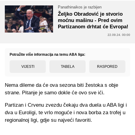
Panathinaikos je razbijen
Željko Obradović je stvorio
moćnu mašinu - Pred ovim
Partizanom drhtat će Evropa!
22.09.24. 00:00
Potražite više informacija na temu ABA liga:
VIJESTI
TABELA
RASPORED
Nema dileme da će ova sezona biti žestoka s obje
strane. Pitanje je samo dokle će ovo sve ići.
Partizan i Crvenu zvezdu čekaju dva duela u ABA ligi i
dva u Euroligi, te vrlo moguće i nova borba za trofej u
regionalnoj ligi, gdje su najveći favoriti.