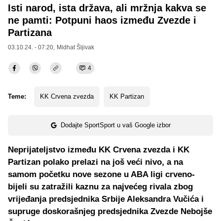
Isti narod, ista država, ali mržnja kakva se
ne pamti: Potpuni haos između Zvezde i
Partizana
03.10.24. - 07:20,
Midhat Šljivak
4
Teme:
KK Crvena zvezda
KK Partizan
Dodajte SportSport u vaš Google izbor
Neprijateljstvo između KK Crvena zvezda i KK
Partizan polako prelazi na još veći nivo, a na
samom početku nove sezone u ABA ligi crveno-
bijeli su zatražili kaznu za najvećeg rivala zbog
vrijeđanja predsjednika Srbije Aleksandra Vučića i
supruge doskorašnjeg predsjednika Zvezde Nebojše