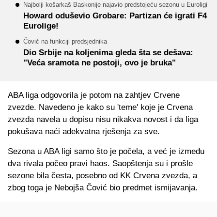
Najbolji košarkaš Baskonije najavio predstojeću sezonu u Euroligi
Howard oduševio Grobare: Partizan će igrati F4
Eurolige!
Čović na funkciji predsjednika
Dio Srbije na koljenima gleda šta se dešava:
"Veća sramota ne postoji, ovo je bruka"
ABA liga odgovorila je potom na zahtjev Crvene
zvezde. Navedeno je kako su 'teme' koje je Crvena
zvezda navela u dopisu nisu nikakva novost i da liga
pokušava naći adekvatna rješenja za sve.
Sezona u ABA ligi samo što je počela, a već je između
dva rivala počeo pravi haos. Saopštenja su i prošle
sezone bila česta, posebno od KK Crvena zvezda, a
zbog toga je Nebojša Čović bio predmet ismijavanja.