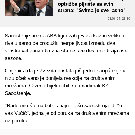
optužbe pljušte sa svih
strana: "Svima je sve jasno"
03.06.24. 23:30
Saopštenje prema ABA ligi i zahtjev za kaznu velikom
rivalu samo će produžiti netrpeljivost između dva
srpska velikana i ko zna šta će sve desiti do kraja ove
sezone.
Činjenica da je Zvezda poslala još jedno saopštenje u
nizu očekivano je donijela reakcije na društvenim
mrežama. Crveno-bijeli dobili su i nadimak KK
Saopštenje.
"Rade ono što najbolje znaju - pišu saopštenja. Je*o
vas Vučić", jedna je od poruka na društvenim mrežama
uz poruku: