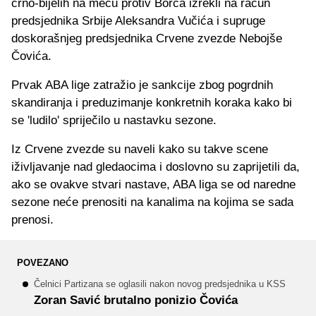
crno-bijelih na meču protiv Borca izrekli na račun
predsjednika Srbije Aleksandra Vučića i supruge
doskorašnjeg predsjednika Crvene zvezde Nebojše
Čovića.
Prvak ABA lige zatražio je sankcije zbog pogrdnih
skandiranja i preduzimanje konkretnih koraka kako bi
se 'ludilo' spriječilo u nastavku sezone.
Iz Crvene zvezde su naveli kako su takve scene
iživljavanje nad gledaocima i doslovno su zaprijetili da,
ako se ovakve stvari nastave, ABA liga se od naredne
sezone neće prenositi na kanalima na kojima se sada
prenosi.
POVEZANO
Čelnici Partizana se oglasili nakon novog predsjednika u KSS
Zoran Savić brutalno ponizio Čovića