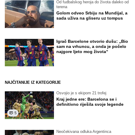
Od fudbalskog heroja do života daleko od
terena
Golom odveo Srbiju na Mundijal, a
sada uživa na gliseru uz tompus
Igrač Barcelone otvorio dušu: „Bio
sam na vrhuncu, a onda je počelo
najgore ljeto mog života“
NAJČITANIJE IZ KATEGORIJE
Osvojio je s ekipom 21 trofej
Kraj jedne ere: Barcelona se i
definitivno riješila svoje legende
5
Neočekivana odluka Argentinca