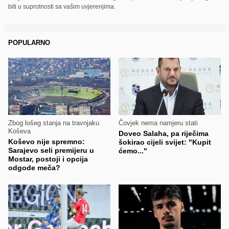
biti u suprotnosti sa vašim uvjerenjima.
POPULARNO
Zbog lošeg stanja na travnjaku
Čovjek nema namjeru stati
Koševa
Doveo Salaha, pa riječima
Koševo nije spremno:
šokirao cijeli svijet: "Kupit
Sarajevo seli premijeru u
ćemo..."
Mostar, postoji i opcija
odgode meča?