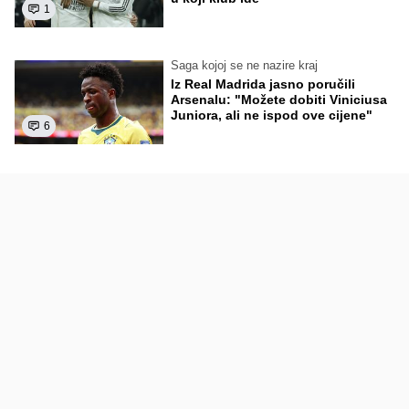
1
Saga kojoj se ne nazire kraj
Iz Real Madrida jasno poručili
Arsenalu: "Možete dobiti Viniciusa
Juniora, ali ne ispod ove cijene"
6