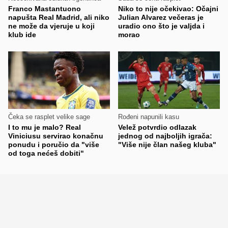
Franco Mastantuono
Niko to nije očekivao: Očajni
napušta Real Madrid, ali niko
Julian Alvarez večeras je
ne može da vjeruje u koji
uradio ono što je valjda i
klub ide
morao
Čeka se rasplet velike sage
Rođeni napunili kasu
I to mu je malo? Real
Velež potvrdio odlazak
Viniciusu servirao konačnu
jednog od najboljih igrača:
ponudu i poručio da "više
"Više nije član našeg kluba"
od toga nećeš dobiti"