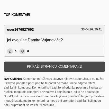
TOP KOMENTARI
user1676827692
30.04.26. 20:41
jel ovo sine Damira Vujanovića?
0
0
PRIKAŽI STRANICU KOMENTARA (1)
NAPOMENA:
Komentari odražavaju stavove njihovih autora/ica, a ne nužno
i stavove portala SportSport.ba te portal ne može i neće odgovarati za
sadržaj tih kometara. Komentari koji sadrže vrijeđanja, psovanja i vulgaran
riječnik mogu biti uklonjeni bez najave i objašnjenja, ali to ne obavezuje
SportSport.ba da obriše sve komentare koji krše pravila. Čitanjem prihvatate
mogućnost da među komentarima mogu biti pronađeni sadržaji koji mogu
biti u suprotnosti sa vašim uvjerenjima.