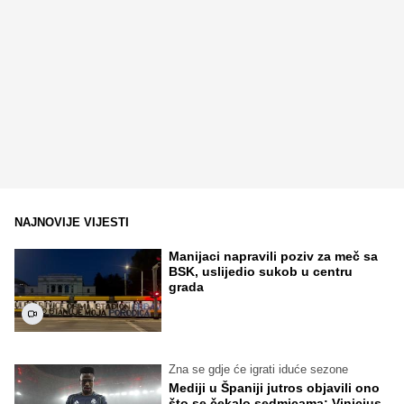
NAJNOVIJE VIJESTI
Manijaci napravili poziv za meč sa
BSK, uslijedio sukob u centru
grada
Zna se gdje će igrati iduće sezone
Mediji u Španiji jutros objavili ono
što se čekalo sedmicama: Vinicius