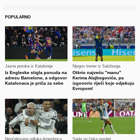
POPULARNO
Jasna poruka iz Katalonije
Njegov trener iz Salzburga
Iz Engleske stigla ponuda na
Otkrio najveću "manu"
adresu Barcelone, a odgovor
Kerima Alajbegovića, pa
Katalonaca je priča za sebe
izgovorio riječi koje odjekuju
Evropom!
Neočekivana odluka Argentinca
Sada se čeka rasplet