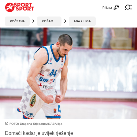
Prijava
Otvori profi
Ot
POČETNA
KOŠARKA
ABA 2 LIGA
FOTO: Dragana Stjepanović/ABA liga
Domaći kadar je uvijek rješenje