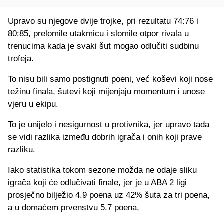
Upravo su njegove dvije trojke, pri rezultatu 74:76 i
80:85, prelomile utakmicu i slomile otpor rivala u
trenucima kada je svaki šut mogao odlučiti sudbinu
trofeja.
To nisu bili samo postignuti poeni, već koševi koji nose
težinu finala, šutevi koji mijenjaju momentum i unose
vjeru u ekipu.
To je unijelo i nesigurnost u protivnika, jer upravo tada
se vidi razlika između dobrih igrača i onih koji prave
razliku.
Iako statistika tokom sezone možda ne odaje sliku
igrača koji će odlučivati finale, jer je u ABA 2 ligi
prosječno bilježio 4.9 poena uz 42% šuta za tri poena,
a u domaćem prvenstvu 5.7 poena,