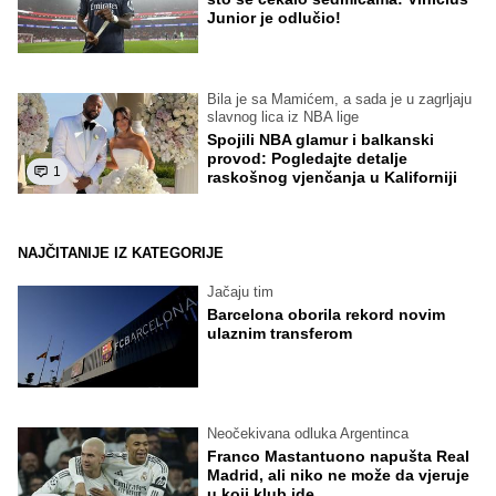
Junior je odlučio!
Bila je sa Mamićem, a sada je u zagrljaju
slavnog lica iz NBA lige
Spojili NBA glamur i balkanski
provod: Pogledajte detalje
1
raskošnog vjenčanja u Kaliforniji
NAJČITANIJE IZ KATEGORIJE
Jačaju tim
Barcelona oborila rekord novim
ulaznim transferom
Neočekivana odluka Argentinca
Franco Mastantuono napušta Real
Madrid, ali niko ne može da vjeruje
u koji klub ide