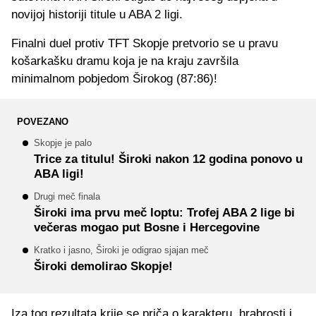
novijoj historiji titule u ABA 2 ligi.
Finalni duel protiv TFT Skopje pretvorio se u pravu
košarkašku dramu koja je na kraju završila
minimalnom pobjedom Širokog (87:86)!
POVEZANO
Skopje je palo
Trice za titulu! Široki nakon 12 godina ponovo u
ABA ligi!
Drugi meč finala
Široki ima prvu meč loptu: Trofej ABA 2 lige bi
večeras mogao put Bosne i Hercegovine
Kratko i jasno, Široki je odigrao sjajan meč
Široki demolirao Skopje!
Iza tog rezultata krije se priča o karakteru, hrabrosti i