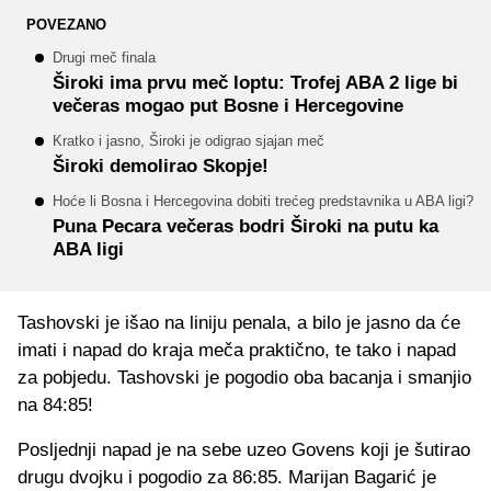
POVEZANO
Drugi meč finala
Široki ima prvu meč loptu: Trofej ABA 2 lige bi
večeras mogao put Bosne i Hercegovine
Kratko i jasno, Široki je odigrao sjajan meč
Široki demolirao Skopje!
Hoće li Bosna i Hercegovina dobiti trećeg predstavnika u ABA ligi?
Puna Pecara večeras bodri Široki na putu ka
ABA ligi
Tashovski je išao na liniju penala, a bilo je jasno da će
imati i napad do kraja meča praktično, te tako i napad
za pobjedu. Tashovski je pogodio oba bacanja i smanjio
na 84:85!
Posljednji napad je na sebe uzeo Govens koji je šutirao
drugu dvojku i pogodio za 86:85. Marijan Bagarić je