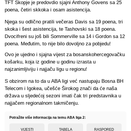
TFT Skopje je predovdio sjajni Anthony Govens sa 25
poena, četiri skkoka i osam asistencija.
Njega su odlično pratili večeras Davis sa 19 poena, tri
skoka i šest asistencija, te Tashovski sa 18 poena.
Dvocifreni su još bili Sommerville sa 14 i Gordon sa 12
poena. Međutim, to nije bilo dovoljno za pobjedu!
Ovo je ujedno i sjajna vijest za bosanskohercegovačku
košarku, koja iz godine u godinu izrasta u
najzanimljiviju i najjaču ligu u regionu!
S obzirom na to da u ABA ligi već nastupaju Bosna BH
Telecom i Igokea, učešće Širokog znači da će naša
država u sljedećoj sezoni imati čak tri predstavnika u
najjačem regionalnom takmičenju.
Potražite više informacija na temu ABA liga 2:
VIJESTI
TABELA
RASPORED