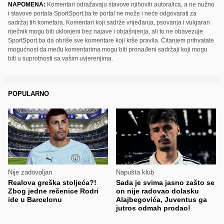
NAPOMENA:
Komentari odražavaju stavove njihovih autora/ica, a ne nužno
i stavove portala SportSport.ba te portal ne može i neće odgovarati za
sadržaj tih kometara. Komentari koji sadrže vrijeđanja, psovanja i vulgaran
riječnik mogu biti uklonjeni bez najave i objašnjenja, ali to ne obavezuje
SportSport.ba da obriše sve komentare koji krše pravila. Čitanjem prihvatate
mogućnost da među komentarima mogu biti pronađeni sadržaji koji mogu
biti u suprotnosti sa vašim uvjerenjima.
POPULARNO
Nije zadovoljan
Napušta klub
Realova greška stoljeća?!
Sada je svima jasno zašto se
Zbog jedne rečenice Rodri
on nije radovao dolasku
ide u Barcelonu
Alajbegovića, Juventus ga
jutros odmah prodao!