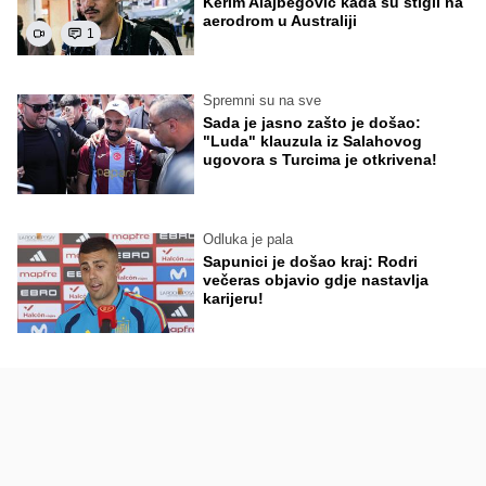
Kerim Alajbegović kada su stigli na
aerodrom u Australiji
1
Spremni su na sve
Sada je jasno zašto je došao:
"Luda" klauzula iz Salahovog
ugovora s Turcima je otkrivena!
Odluka je pala
Sapunici je došao kraj: Rodri
večeras objavio gdje nastavlja
karijeru!