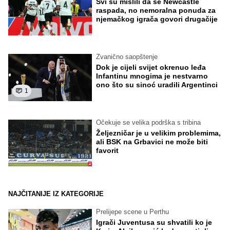
Svi su mislili da se Newcastle
raspada, no nemoralna ponuda za
njemačkog igrača govori drugačije
Zvanično saopštenje
Dok je cijeli svijet okrenuo leđa
Infantinu mnogima je nestvarno
ono što su sinoć uradili Argentinci
1
Očekuje se velika podrška s tribina
Željezničar je u velikim problemima,
ali BSK na Grbavici ne može biti
favorit
NAJČITANIJE IZ KATEGORIJE
Prelijepe scene u Perthu
Igrači Juventusa su shvatili ko je