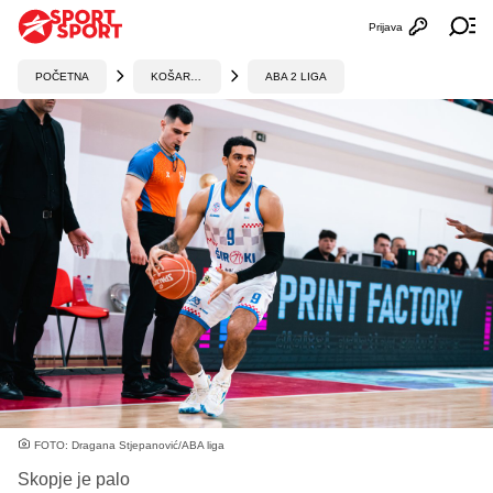
Prijava
Otvori profi
Ot
POČETNA
KOŠARKA
ABA 2 LIGA
FOTO: Dragana Stjepanović/ABA liga
Skopje je palo