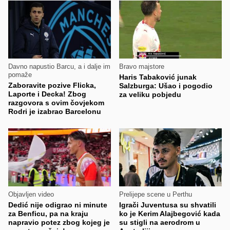
Davno napustio Barcu, a i dalje im
Bravo majstore
pomaže
Haris Tabaković junak
Zaboravite pozive Flicka,
Salzburga: Ušao i pogodio
Laporte i Decka! Zbog
za veliku pobjedu
razgovora s ovim čovjekom
Rodri je izabrao Barcelonu
Objavljen video
Prelijepe scene u Perthu
Dedić nije odigrao ni minute
Igrači Juventusa su shvatili
za Benficu, pa na kraju
ko je Kerim Alajbegović kada
napravio potez zbog kojeg je
su stigli na aerodrom u