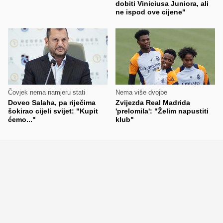
dobiti Viniciusa Juniora, ali
ne ispod ove cijene"
Čovjek nema namjeru stati
Nema više dvojbe
Doveo Salaha, pa riječima
Zvijezda Real Madrida
šokirao cijeli svijet: "Kupit
'prelomila': "Želim napustiti
ćemo..."
klub"