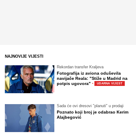
NAJNOVIJE VIJESTI
Rekordan transfer Kraljeva
Fotografija iz aviona oduševila
navijače Reala: "Stiže u Madrid na
·
potpis ugovora"
UDARNA VIJEST
Sada će ovi dresovi "planuti" u prodaji
Poznato koji broj je odabrao Kerim
Alajbegović