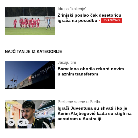
Idu na "kaljenje"
Zrinjski poslao čak desetoricu
·
igrača na posudbu
ZVANIČNO
NAJČITANIJE IZ KATEGORIJE
Jačaju tim
Barcelona oborila rekord novim
ulaznim transferom
Prelijepe scene u Perthu
Igrači Juventusa su shvatili ko je
Kerim Alajbegović kada su stigli na
aerodrom u Australiji
1