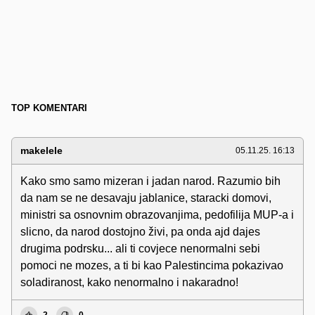
TOP KOMENTARI
makelele
05.11.25. 16:13
Kako smo samo mizeran i jadan narod. Razumio bih
da nam se ne desavaju jablanice, staracki domovi,
ministri sa osnovnim obrazovanjima, pedofilija MUP-a i
slicno, da narod dostojno živi, pa onda ajd dajes
drugima podrsku... ali ti covjece nenormalni sebi
pomoci ne mozes, a ti bi kao Palestincima pokazivao
soladiranost, kako nenormalno i nakaradno!
2
0