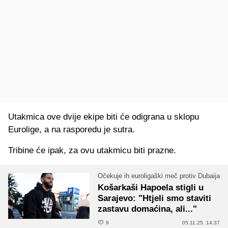
Utakmica ove dvije ekipe biti će odigrana u sklopu
Eurolige, a na rasporedu je sutra.
Tribine će ipak, za ovu utakmicu biti prazne.
Očekuje ih euroligaški meč protiv Dubaija
Košarkaši Hapoela stigli u
Sarajevo: "Htjeli smo staviti
zastavu domaćina, ali..."
9
05.11.25. 14:37