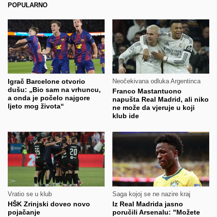
POPULARNO
Igrač Barcelone otvorio
Neočekivana odluka Argentinca
dušu: „Bio sam na vrhuncu,
Franco Mastantuono
a onda je počelo najgore
napušta Real Madrid, ali niko
ljeto mog života“
ne može da vjeruje u koji
klub ide
Vratio se u klub
Saga kojoj se ne nazire kraj
HŠK Zrinjski doveo novo
Iz Real Madrida jasno
pojačanje
poručili Arsenalu: "Možete