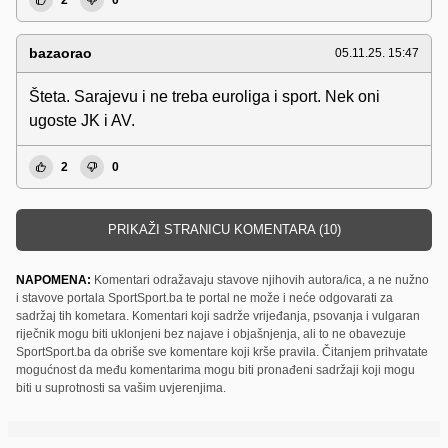
bazaorao
05.11.25. 15:47
Šteta. Sarajevu i ne treba euroliga i sport. Nek oni
ugoste JK i AV.
2
0
PRIKAŽI STRANICU KOMENTARA (10)
NAPOMENA:
Komentari odražavaju stavove njihovih autora/ica, a ne nužno
i stavove portala SportSport.ba te portal ne može i neće odgovarati za
sadržaj tih kometara. Komentari koji sadrže vrijeđanja, psovanja i vulgaran
riječnik mogu biti uklonjeni bez najave i objašnjenja, ali to ne obavezuje
SportSport.ba da obriše sve komentare koji krše pravila. Čitanjem prihvatate
mogućnost da među komentarima mogu biti pronađeni sadržaji koji mogu
biti u suprotnosti sa vašim uvjerenjima.