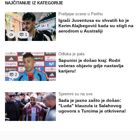
NAJČITANIJE IZ KATEGORIJE
Prelijepe scene u Perthu
Igrači Juventusa su shvatili ko je
Kerim Alajbegović kada su stigli na
aerodrom u Australiji
1
Odluka je pala
Sapunici je došao kraj: Rodri
večeras objavio gdje nastavlja
karijeru!
2
Spremni su na sve
Sada je jasno zašto je došao:
"Luda" klauzula iz Salahovog
ugovora s Turcima je otkrivena!