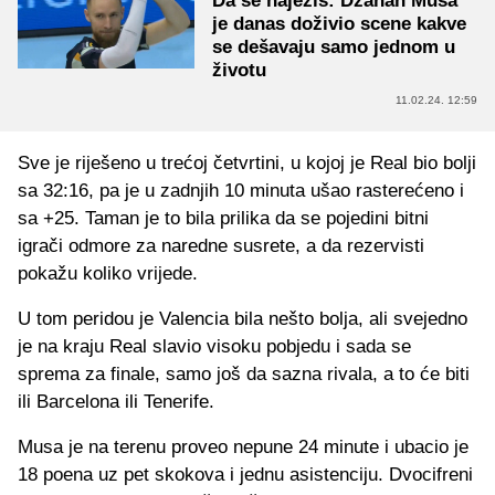
Da se naježiš: Džanan Musa
je danas doživio scene kakve
se dešavaju samo jednom u
životu
11.02.24. 12:59
Sve je riješeno u trećoj četvrtini, u kojoj je Real bio bolji
sa 32:16, pa je u zadnjih 10 minuta ušao rasterećeno i
sa +25. Taman je to bila prilika da se pojedini bitni
igrači odmore za naredne susrete, a da rezervisti
pokažu koliko vrijede.
U tom peridou je Valencia bila nešto bolja, ali svejedno
je na kraju Real slavio visoku pobjedu i sada se
sprema za finale, samo još da sazna rivala, a to će biti
ili Barcelona ili Tenerife.
Musa je na terenu proveo nepune 24 minute i ubacio je
18 poena uz pet skokova i jednu asistenciju. Dvocifreni