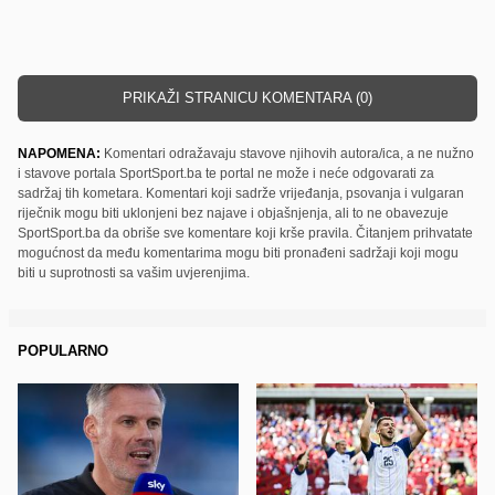
PRIKAŽI STRANICU KOMENTARA (0)
NAPOMENA:
Komentari odražavaju stavove njihovih autora/ica, a ne nužno
i stavove portala SportSport.ba te portal ne može i neće odgovarati za
sadržaj tih kometara. Komentari koji sadrže vrijeđanja, psovanja i vulgaran
riječnik mogu biti uklonjeni bez najave i objašnjenja, ali to ne obavezuje
SportSport.ba da obriše sve komentare koji krše pravila. Čitanjem prihvatate
mogućnost da među komentarima mogu biti pronađeni sadržaji koji mogu
biti u suprotnosti sa vašim uvjerenjima.
POPULARNO