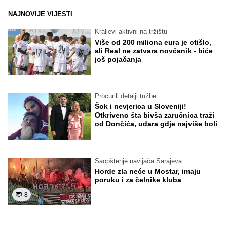
NAJNOVIJE VIJESTI
Kraljevi aktivni na tržištu
Više od 200 miliona eura je otišlo,
ali Real ne zatvara novčanik - biće
još pojačanja
Procurili detalji tužbe
Šok i nevjerica u Sloveniji!
Otkriveno šta bivša zaručnica traži
od Dončića, udara gdje najviše boli
Saopštenje navijača Sarajeva
Horde zla neće u Mostar, imaju
poruku i za čelnike kluba
8