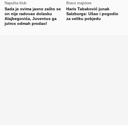
Napušta klub
Bravo majstore
Sada je svima jasno zašto se
Haris Tabaković junak
on nije radovao dolasku
Salzburga: Ušao i pogodio
Alajbegovića, Juventus ga
za veliku pobjedu
jutros odmah prodao!