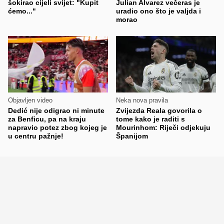
šokirao cijeli svijet: "Kupit
Julian Alvarez večeras je
ćemo..."
uradio ono što je valjda i
morao
Objavljen video
Neka nova pravila
Dedić nije odigrao ni minute
Zvijezda Reala govorila o
za Benficu, pa na kraju
tome kako je raditi s
napravio potez zbog kojeg je
Mourinhom: Riječi odjekuju
u centru pažnje!
Španijom