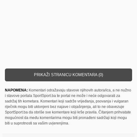
PRIKAŽI STRANICU KOMENTARA (0)
NAPOMENA:
Komentari odražavaju stavove njihovih autora/ica, a ne nužno
i stavove portala SportSport.ba te portal ne može i neće odgovarati za
sadržaj tih kometara. Komentari koji sadrže vrijeđanja, psovanja i vulgaran
riječnik mogu biti uklonjeni bez najave i objašnjenja, ali to ne obavezuje
SportSport.ba da obriše sve komentare koji krše pravila. Čitanjem prihvatate
mogućnost da među komentarima mogu biti pronađeni sadržaji koji mogu
biti u suprotnosti sa vašim uvjerenjima.