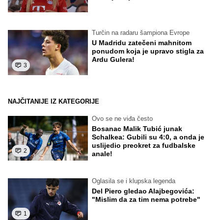
Turčin na radaru šampiona Evrope
U Madridu zatečeni mahnitom
ponudom koja je upravo stigla za
Ardu Gulera!
3
NAJČITANIJE IZ KATEGORIJE
Ovo se ne viđa često
Bosanac Malik Tubić junak
Schalkea: Gubili su 4:0, a onda je
uslijedio preokret za fudbalske
2
anale!
Oglasila se i klupska legenda
Del Piero gledao Alajbegovića:
"Mislim da za tim nema potrebe"
1