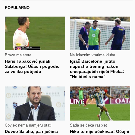
POPULARNO
Bravo majstore
Na izlaznim vratima kluba
Haris Tabaković junak
Igrač Barcelone ljutito
Salzburga: Ušao i pogodio
napustio trening nakon
za veliku pobjedu
srceparajućih riječi Flicka:
"Ne ideš s nama"
Čovjek nema namjeru stati
Sada se čeka rasplet
Doveo Salaha, pa riječima
Niko to nije očekivao: Očajni