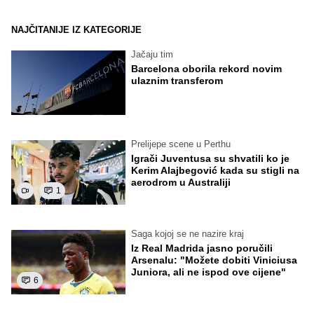
NAJČITANIJE IZ KATEGORIJE
Jačaju tim
Barcelona oborila rekord novim
ulaznim transferom
Prelijepe scene u Perthu
Igrači Juventusa su shvatili ko je
Kerim Alajbegović kada su stigli na
aerodrom u Australiji
1
Saga kojoj se ne nazire kraj
Iz Real Madrida jasno poručili
Arsenalu: "Možete dobiti Viniciusa
Juniora, ali ne ispod ove cijene"
6