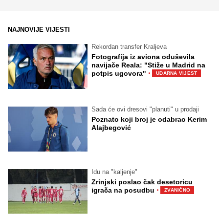
NAJNOVIJE VIJESTI
Rekordan transfer Kraljeva
Fotografija iz aviona oduševila
navijače Reala: "Stiže u Madrid na
·
potpis ugovora"
UDARNA VIJEST
Sada će ovi dresovi "planuti" u prodaji
Poznato koji broj je odabrao Kerim
Alajbegović
Idu na "kaljenje"
Zrinjski poslao čak desetoricu
·
igrača na posudbu
ZVANIČNO