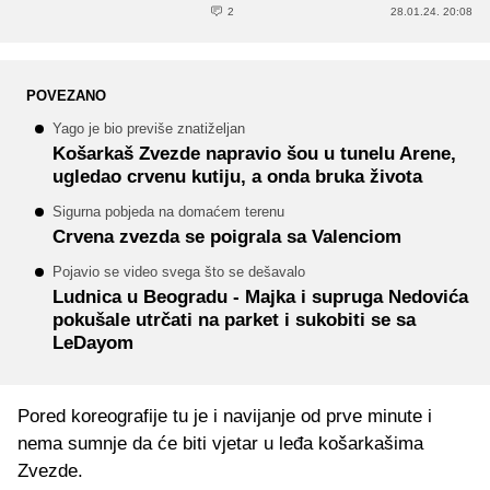
2
28.01.24. 20:08
POVEZANO
Yago je bio previše znatiželjan
Košarkaš Zvezde napravio šou u tunelu Arene,
ugledao crvenu kutiju, a onda bruka života
Sigurna pobjeda na domaćem terenu
Crvena zvezda se poigrala sa Valenciom
Pojavio se video svega što se dešavalo
Ludnica u Beogradu - Majka i supruga Nedovića
pokušale utrčati na parket i sukobiti se sa
LeDayom
Pored koreografije tu je i navijanje od prve minute i
nema sumnje da će biti vjetar u leđa košarkašima
Zvezde.