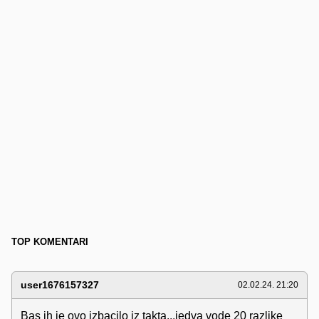
TOP KOMENTARI
user1676157327
02.02.24. 21:20
Bas ih je ovo izbacilo iz takta...jedva vode 20 razlike