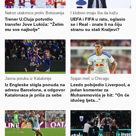
Nakon utakmice protiv Botosanija
I klubovi imaju šta da kažu
Trener U.Cluja potvrdio
UEFA i FIFA u ratu, oglasio
transfer Jove Lukića: "Želim
se i Real - znate li na čiju
mu sve najbolje"
stranu su stali Kraljevi?
Jasna poruka iz Katalonije
Sjajan meč u Chicagu
Iz Engleske stigla ponuda na
Leeds pobijedio Liverpool, a
adresu Barcelone, a odgovor
jedan komentar za
Katalonaca je priča za sebe
Muharemovića je hit: "On će
idućeg ljeta..."