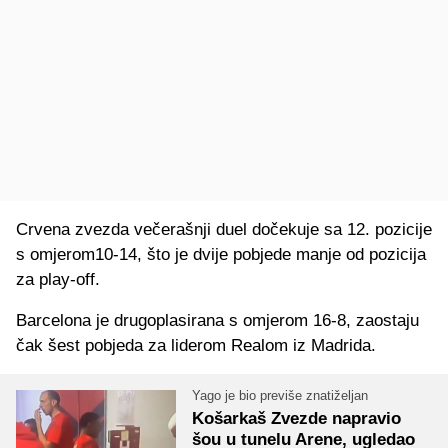
Crvena zvezda večerašnji duel dočekuje sa 12. pozicije
s omjerom10-14, što je dvije pobjede manje od pozicija
za play-off.
Barcelona je drugoplasirana s omjerom 16-8, zaostaju
čak šest pobjeda za liderom Realom iz Madrida.
Yago je bio previše znatiželjan
Košarkaš Zvezde napravio
šou u tunelu Arene, ugledao