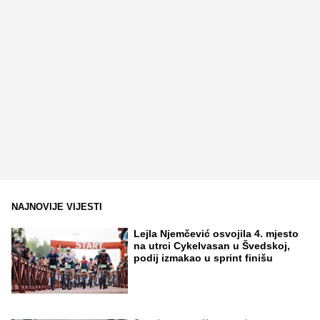
NAJNOVIJE VIJESTI
Lejla Njemčević osvojila 4. mjesto
na utrci Cykelvasan u Švedskoj,
podij izmakao u sprint finišu