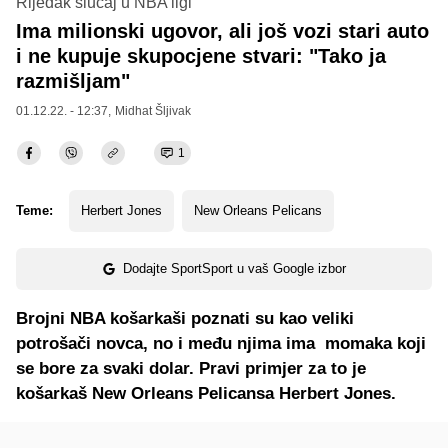
Rijedak slučaj u NBA ligi
Ima milionski ugovor, ali još vozi stari auto
i ne kupuje skupocjene stvari: "Tako ja
razmišljam"
01.12.22. - 12:37,
Midhat Šljivak
1
Teme:
Herbert Jones
New Orleans Pelicans
Dodajte SportSport u vaš Google izbor
Brojni NBA košarkaši poznati su kao veliki
potrošači novca, no i među njima ima momaka koji
se bore za svaki dolar. Pravi primjer za to je
košarkaš New Orleans Pelicansa Herbert Jones.