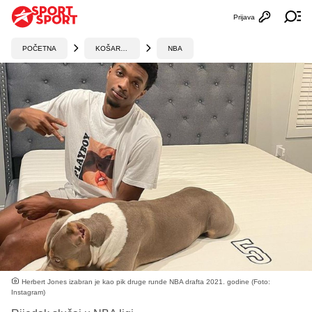
Prijava
Otvori profi
Ot
POČETNA
KOŠARKA
NBA
Herbert Jones izabran je kao pik druge runde NBA drafta 2021. godine (Foto:
Instagram)