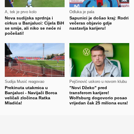
A, tek je prvo kolo
Odluka je pala
Nova sudijska sprdnja i
Sapunici je došao kraj: Rodri
cirkus u Banjaluci: Cijela BiH
večeras objavio gdje
se smije, ali niko se neće ni
nastavlja karijeru!
počešati!
Sudija Musić reagovao
Pejčinović uskoro u novom klubu
Prekinuta utakmica u
"Novi Džeko" pred
Banjaluci - Navijači Borca
transferom karijere!
veličali zločinca Ratka
Wolfsburg dogovorio posao
Mladića!
vrijedan čak 25 miliona eura!