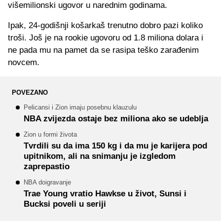
višemilionski ugovor u narednim godinama.
Ipak, 24-godišnji košarkaš trenutno dobro pazi koliko
troši. Još je na rookie ugovoru od 1.8 miliona dolara i
ne pada mu na pamet da se rasipa teško zarađenim
novcem.
POVEZANO
Pelicansi i Zion imaju posebnu klauzulu
NBA zvijezda ostaje bez miliona ako se udeblja
Zion u formi života
Tvrdili su da ima 150 kg i da mu je karijera pod
upitnikom, ali na snimanju je izgledom
zaprepastio
NBA doigravanje
Trae Young vratio Hawkse u život, Sunsi i
Bucksi poveli u seriji