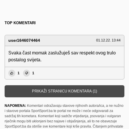
TOP KOMENTARI
user1646074464
01.12.22. 13:44
Svaka čast momak zaslužuješ sav respekt ovog trulo
postalog svijeta.
1
1
PRIKAŽI STRANICU KOMENTARA (1)
NAPOMENA:
Komentari odražavaju stavove njihovih autora/ica, a ne nužno
i stavove portala SportSport.ba te portal ne može i neće odgovarati za
sadržaj tih kometara. Komentari koji sadrže vrijeđanja, psovanja i vulgaran
riječnik mogu biti uklonjeni bez najave i objašnjenja, ali to ne obavezuje
SportSport.ba da obriše sve komentare koji krše pravila. Čitanjem prihvatate