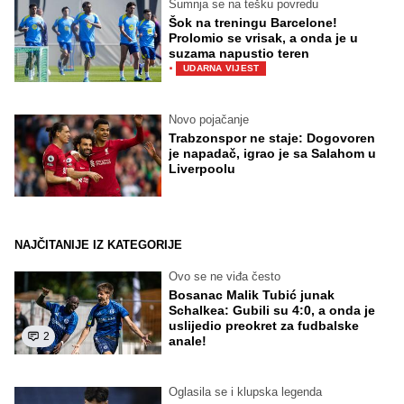
Sumnja se na tešku povredu
Šok na treningu Barcelone!
Prolomio se vrisak, a onda je u
suzama napustio teren
·
UDARNA VIJEST
Novo pojačanje
Trabzonspor ne staje: Dogovoren
je napadač, igrao je sa Salahom u
Liverpoolu
NAJČITANIJE IZ KATEGORIJE
Ovo se ne viđa često
Bosanac Malik Tubić junak
Schalkea: Gubili su 4:0, a onda je
uslijedio preokret za fudbalske
2
anale!
Oglasila se i klupska legenda