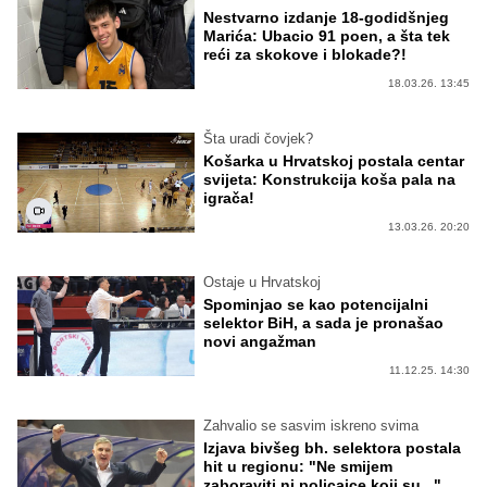
Nestvarno izdanje 18-godidšnjeg
Marića: Ubacio 91 poen, a šta tek
reći za skokove i blokade?!
18.03.26. 13:45
Šta uradi čovjek?
Košarka u Hrvatskoj postala centar
svijeta: Konstrukcija koša pala na
igrača!
13.03.26. 20:20
Ostaje u Hrvatskoj
Spominjao se kao potencijalni
selektor BiH, a sada je pronašao
novi angažman
11.12.25. 14:30
Zahvalio se sasvim iskreno svima
Izjava bivšeg bh. selektora postala
hit u regionu: "Ne smijem
zaboraviti ni policajce koji su..."