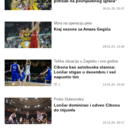
pritisak na povrijeđenog igrača"
30.01.25. 20:37
Mora na operaciju pete
Kraj sezone za Amara Gegića
18.01.25. 13:49
Teška situacija u Zagrebu i ove godine
Cibona kao autobuska stanica:
Lončar stigao u decembru i već
napustio tim
1
13.01.25. 10:24
Protiv Dubrovnika
Lončar dominirao i odveo Cibonu
do trijumfa
16.12.24. 20:17