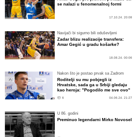
se nalazi u fenomenalnoj formi
17.10.24. 20:08
Navijači bi sigurno bili oduševljeni
Zadar blizu realizacije transfera:
Amar Gegić u gradu košarke?
18.08.24. 00:06
Nakon što je postao prvak sa Zadrom
Roditelji su mu pobjegli iz
Hrvatske, sada ga u Srbiji gledaju
kao heroja: "Pogodilo me sve ovo"
6
04.06.24. 21:27
U 86. godini
Preminuo legendarni Mirko Novosel