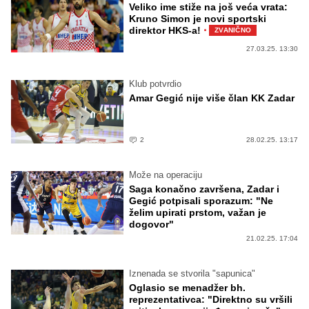
Veliko ime stiže na još veća vrata:
Kruno Simon je novi sportski
·
direktor HKS-a!
ZVANIČNO
27.03.25. 13:30
Klub potvrdio
Amar Gegić nije više član KK Zadar
2
28.02.25. 13:17
Može na operaciju
Saga konačno završena, Zadar i
Gegić potpisali sporazum: "Ne
želim upirati prstom, važan je
dogovor"
21.02.25. 17:04
Iznenada se stvorila "sapunica"
Oglasio se menadžer bh.
reprezentativca: "Direktno su vršili