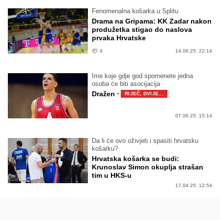
Fenomenalna košarka u Splitu
Drama na Gripama: KK Zadar nakon
produžetka stigao do naslova
prvaka Hrvatske
4
14.06.25. 22:14
Ime koje gdje god spomenete jedna
osoba će biti asocijacija
·
Dražen
RIJEČ, DVIJE...
07.06.25. 15:14
Da li će ovo oživjeti i spasiti hrvatsku
košarku?
Hrvatska košarka se budi:
Krunoslav Simon okuplja strašan
tim u HKS-u
17.04.25. 12:54