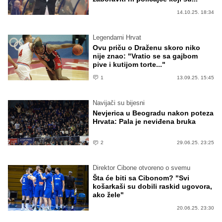
14.10.25. 18:34
Legendarni Hrvat
Ovu priču o Draženu skoro niko
nije znao: "Vratio se sa gajbom
pive i kutijom torte..."
1
13.09.25. 15:45
Navijači su bijesni
Nevjerica u Beogradu nakon poteza
Hrvata: Pala je neviđena bruka
2
29.06.25. 23:25
Direktor Cibone otvoreno o svemu
Šta će biti sa Cibonom? "Svi
košarkaši su dobili raskid ugovora,
ako žele"
20.06.25. 23:30