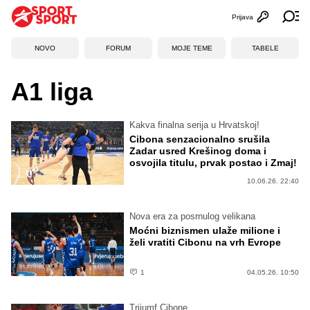
Prijava
Otvori profi
Ot
NOVO
FORUM
MOJE TEME
TABELE
A1 liga
Kakva finalna serija u Hrvatskoj!
Cibona senzacionalno srušila
Zadar usred Krešinog doma i
osvojila titulu, prvak postao i Zmaj!
10.06.26. 22:40
Nova era za posrnulog velikana
Moćni biznismen ulaže milione i
želi vratiti Cibonu na vrh Evrope
1
04.05.26. 10:50
Trijumf Cibone