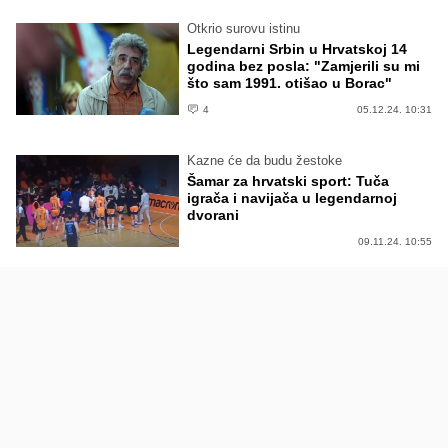
Otkrio surovu istinu
Legendarni Srbin u Hrvatskoj 14
godina bez posla: "Zamjerili su mi
što sam 1991. otišao u Borac"
4
05.12.24. 10:31
Kazne će da budu žestoke
Šamar za hrvatski sport: Tuča
igrača i navijača u legendarnoj
dvorani
09.11.24. 10:55