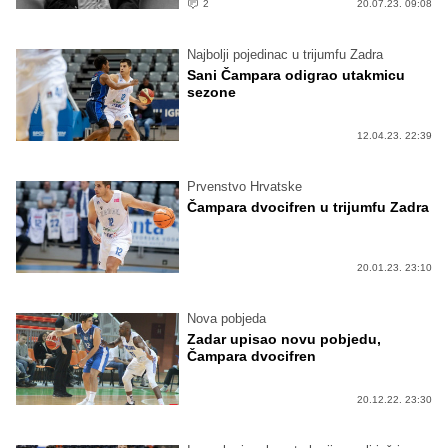
2
20.07.23. 09:08
Najbolji pojedinac u trijumfu Zadra
Sani Čampara odigrao utakmicu
sezone
12.04.23. 22:39
Prvenstvo Hrvatske
Čampara dvocifren u trijumfu Zadra
20.01.23. 23:10
Nova pobjeda
Zadar upisao novu pobjedu,
Čampara dvocifren
20.12.22. 23:30