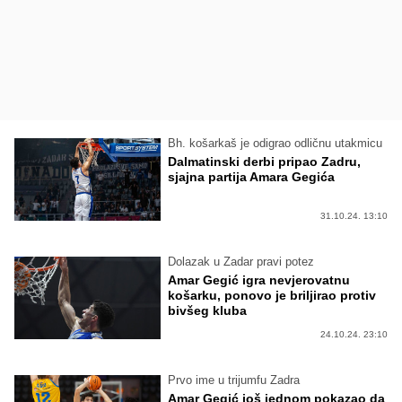
Bh. košarkaš je odigrao odličnu utakmicu
Dalmatinski derbi pripao Zadru,
sjajna partija Amara Gegića
31.10.24. 13:10
Dolazak u Zadar pravi potez
Amar Gegić igra nevjerovatnu
košarku, ponovo je briljirao protiv
bivšeg kluba
24.10.24. 23:10
Prvo ime u trijumfu Zadra
Amar Gegić još jednom pokazao da