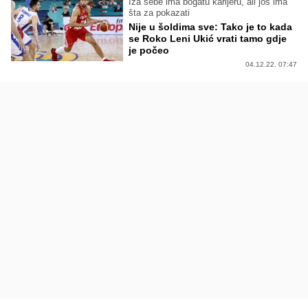
Iza sebe ima bogatu karijeru, ali još ima
šta za pokazati
Nije u šoldima sve: Tako je to kada
se Roko Leni Ukić vrati tamo gdje
je počeo
04.12.22. 07:47