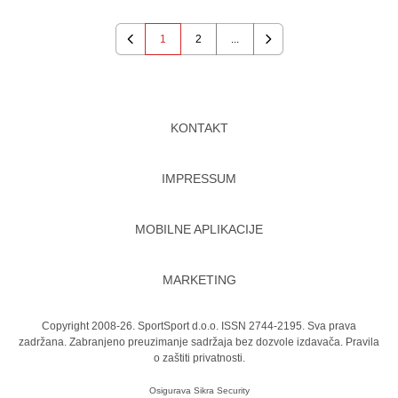
1
2
...
Previous
Next
KONTAKT
IMPRESSUM
MOBILNE APLIKACIJE
MARKETING
Copyright 2008-26. SportSport d.o.o. ISSN 2744-2195. Sva prava
zadržana. Zabranjeno preuzimanje sadržaja bez dozvole izdavača.
Pravila
o zaštiti privatnosti.
Osigurava
Sikra Security