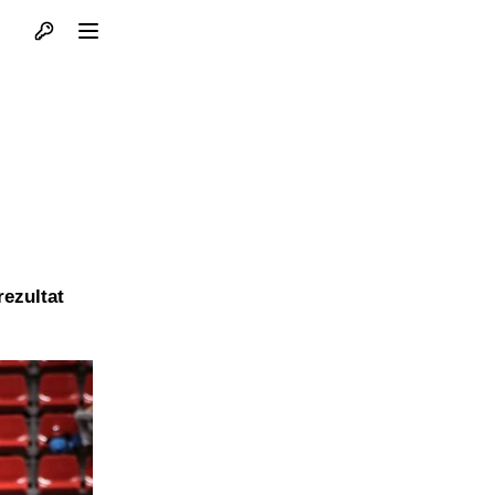
Otvori profil
Otvori meni
rezultat