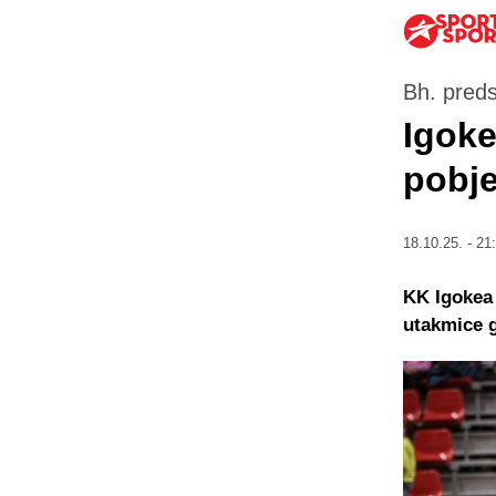
Bh. preds
Igoke
pobj
18.10.25. - 21
KK Igokea 
utakmice g