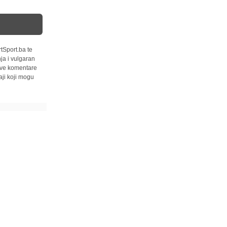
tSport.ba te
ja i vulgaran
 sve komentare
ji koji mogu