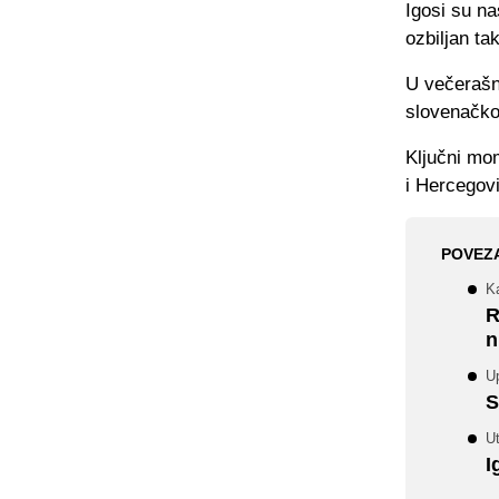
Igosi su na
ozbiljan tak
U večerašnj
slovenačkoj
Ključni mom
i Hercegov
POVEZ
Ka
R
n
Up
S
U
I