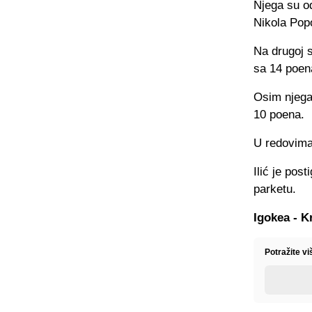
Njega su od
Nikola Pop
Na drugoj s
sa 14 poena
Osim njega 
10 poena.
U redovima 
Ilić je pos
parketu.
Igokea - Kr
Potražite v