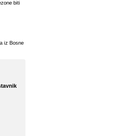
ezone biti
pa iz Bosne
stavnik