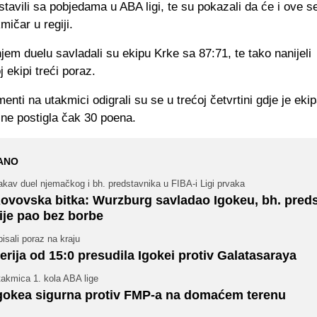
stavili sa pobjedama u ABA ligi, te su pokazali da će i ove s
mičar u regiji.
em duelu savladali su ekipu Krke sa 87:71, te tako nanijeli
 ekipi treći poraz.
enti na utakmici odigrali su se u trećoj četvrtini gdje je eki
ine postigla čak 30 poena.
ANO
kav duel njemačkog i bh. predstavnika u FIBA-i Ligi prvaka
ovovska bitka: Wurzburg savladao Igokeu, bh. pred
ije pao bez borbe
isali poraz na kraju
erija od 15:0 presudila Igokei protiv Galatasaraya
takmica 1. kola ABA lige
gokea sigurna protiv FMP-a na domaćem terenu