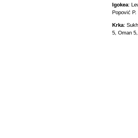
Igokea
: Le
Popović P. 
Krka
: Sukh
5, Oman 5, 