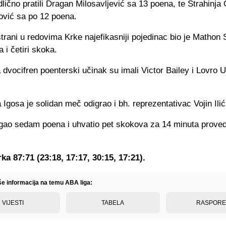
lično pratili Dragan Milosavljević sa 13 poena, te Strahinja G
ović sa po 12 poena.
trani u redovima Krke najefikasniji pojedinac bio je Mathon
 i četiri skoka.
dvocifren poenterski učinak su imali Victor Bailey i Lovro U
Igosa je solidan meč odigrao i bh. reprezentativac Vojin Ilić
tigao sedam poena i uhvatio pet skokova za 14 minuta prove
ka 87:71 (23:18, 17:17, 30:15, 17:21).
iše informacija na temu ABA liga:
VIJESTI
TABELA
RASPOR