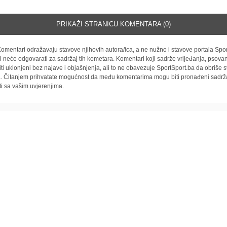
PRIKAŽI STRANICU KOMENTARA (0)
omentari odražavaju stavove njihovih autora/ica, a ne nužno i stavove portala Spor
i neće odgovarati za sadržaj tih kometara. Komentari koji sadrže vrijeđanja, psovan
iti uklonjeni bez najave i objašnjenja, ali to ne obavezuje SportSport.ba da obriše
la. Čitanjem prihvatate mogućnost da među komentarima mogu biti pronađeni sadrža
ti sa vašim uvjerenjima.