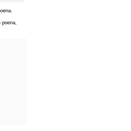
poena.
4 poena,