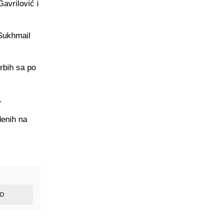
avrilović i
 Sukhmail
rbih sa po
.
denih na
ED