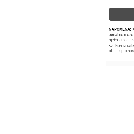
NAPOMENA:
K
portal ne može 
riječnik mogu b
koji krše pravi
biti u suprotnos