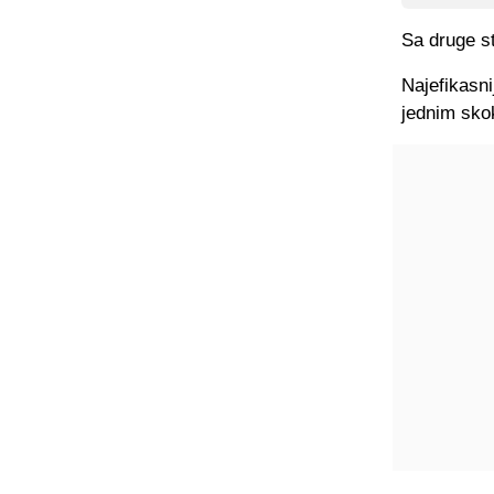
Sa druge st
Najefikasni
jednim skok