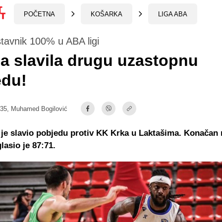
POČETNA
KOŠARKA
LIGA ABA
tavnik 100% u ABA ligi
a slavila drugu uzastopnu
edu!
:35,
Muhamed Bogilović
je slavio pobjedu protiv KK Krka u Laktašima. Konačan 
lasio je 87:71.