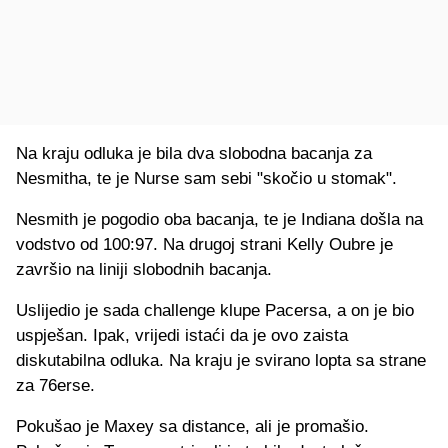
Na kraju odluka je bila dva slobodna bacanja za
Nesmitha, te je Nurse sam sebi "skočio u stomak".
Nesmith je pogodio oba bacanja, te je Indiana došla na
vodstvo od 100:97. Na drugoj strani Kelly Oubre je
završio na liniji slobodnih bacanja.
Uslijedio je sada challenge klupe Pacersa, a on je bio
uspješan. Ipak, vrijedi istaći da je ovo zaista
diskutabilna odluka. Na kraju je svirano lopta sa strane
za 76erse.
Pokušao je Maxey sa distance, ali je promašio.