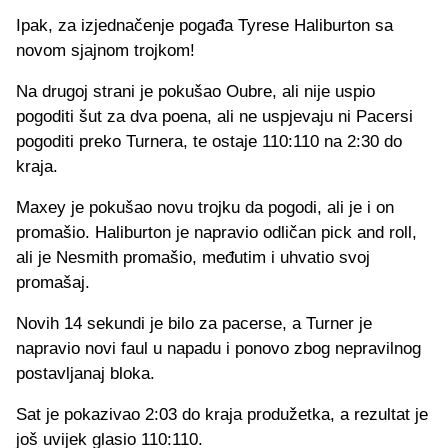
Ipak, za izjednačenje pogađa Tyrese Haliburton sa
novom sjajnom trojkom!
Na drugoj strani je pokušao Oubre, ali nije uspio
pogoditi šut za dva poena, ali ne uspjevaju ni Pacersi
pogoditi preko Turnera, te ostaje 110:110 na 2:30 do
kraja.
Maxey je pokušao novu trojku da pogodi, ali je i on
promašio. Haliburton je napravio odličan pick and roll,
ali je Nesmith promašio, međutim i uhvatio svoj
promašaj.
Novih 14 sekundi je bilo za pacerse, a Turner je
napravio novi faul u napadu i ponovo zbog nepravilnog
postavljanaj bloka.
Sat je pokazivao 2:03 do kraja produžetka, a rezultat je
još uvijek glasio 110:110.