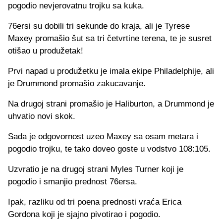
pogodio nevjerovatnu trojku sa kuka.
76ersi su dobili tri sekunde do kraja, ali je Tyrese
Maxey promašio šut sa tri četvrtine terena, te je susret
otišao u produžetak!
Prvi napad u produžetku je imala ekipe Philadelphije, ali
je Drummond promašio zakucavanje.
Na drugoj strani promašio je Haliburton, a Drummond je
uhvatio novi skok.
Sada je odgovornost uzeo Maxey sa osam metara i
pogodio trojku, te tako doveo goste u vodstvo 108:105.
Uzvratio je na drugoj strani Myles Turner koji je
pogodio i smanjio prednost 76ersa.
Ipak, razliku od tri poena prednosti vraća Erica
Gordona koji je sjajno pivotirao i pogodio.