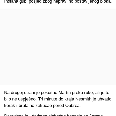
Indiana gubi posjed zbog nepravilno postavljenog bloka.
Na drugoj strani je pokušao Martin preko ruke, ali je to
bilo ne uspješno. Tri minute do kraja Nesmith je uhvatio
korak i brutalno zakucao pored Oubrea!