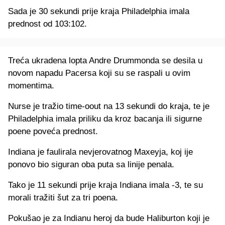
Sada je 30 sekundi prije kraja Philadelphia imala
prednost od 103:102.
Treća ukradena lopta Andre Drummonda se desila u
novom napadu Pacersa koji su se raspali u ovim
momentima.
Nurse je tražio time-oout na 13 sekundi do kraja, te je
Philadelphia imala priliku da kroz bacanja ili sigurne
poene poveća prednost.
Indiana je faulirala nevjerovatnog Maxeyja, koj ije
ponovo bio siguran oba puta sa linije penala.
Tako je 11 sekundi prije kraja Indiana imala -3, te su
morali tražiti šut za tri poena.
Pokušao je za Indianu heroj da bude Haliburton koji je