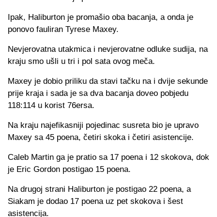
Ipak, Haliburton je promašio oba bacanja, a onda je
ponovo fauliran Tyrese Maxey.
Nevjerovatna utakmica i nevjerovatne odluke sudija, na
kraju smo ušli u tri i pol sata ovog meča.
Maxey je dobio priliku da stavi tačku na i dvije sekunde
prije kraja i sada je sa dva bacanja doveo pobjedu
118:114 u korist 76ersa.
Na kraju najefikasniji pojedinac susreta bio je upravo
Maxey sa 45 poena, četiri skoka i četiri asistencije.
Caleb Martin ga je pratio sa 17 poena i 12 skokova, dok
je Eric Gordon postigao 15 poena.
Na drugoj strani Haliburton je postigao 22 poena, a
Siakam je dodao 17 poena uz pet skokova i šest
asistencija.