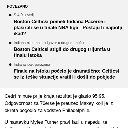
POVEZANO
S 4:0 u seriji
Boston Celticsi pomeli Indiana Pacerse i
plasirali se u finale NBA lige - Postaju li najbolji
ikad?
Indiana nije imala odgovor u drugom meču
Boston Celticsi stigli do drugog trijumfa u
finalu istoka
Indiana ipak poražena
Finale na Istoku počelo je dramatično: Celticsi
se iz teške situacije vratili i došli do pobjede
Četiri minute prije kraja rezultat je glasio 95:95.
Odgovornost za 76erse je preuzeo Maxey koji je iz
okreta pogodio za vodstvo Philadelphije.
U nastavku Myles Turner pravi faul u napadu, te