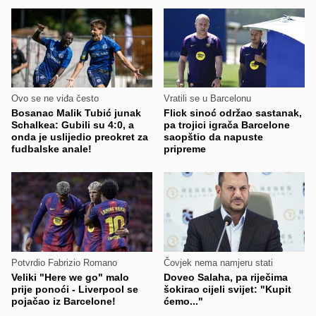
Ovo se ne viđa često
Vratili se u Barcelonu
Bosanac Malik Tubić junak
Flick sinoć održao sastanak,
Schalkea: Gubili su 4:0, a
pa trojici igrača Barcelone
onda je uslijedio preokret za
saopštio da napuste
fudbalske anale!
pripreme
Potvrdio Fabrizio Romano
Čovjek nema namjeru stati
Veliki "Here we go" malo
Doveo Salaha, pa riječima
prije ponoći - Liverpool se
šokirao cijeli svijet: "Kupit
pojačao iz Barcelone!
ćemo..."