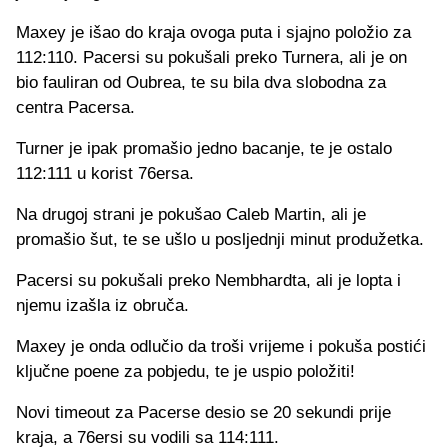
Maxey je išao do kraja ovoga puta i sjajno položio za
112:110. Pacersi su pokušali preko Turnera, ali je on
bio fauliran od Oubrea, te su bila dva slobodna za
centra Pacersa.
Turner je ipak promašio jedno bacanje, te je ostalo
112:111 u korist 76ersa.
Na drugoj strani je pokušao Caleb Martin, ali je
promašio šut, te se ušlo u posljednji minut produžetka.
Pacersi su pokušali preko Nembhardta, ali je lopta i
njemu izašla iz obruča.
Maxey je onda odlučio da troši vrijeme i pokuša postići
ključne poene za pobjedu, te je uspio položiti!
Novi timeout za Pacerse desio se 20 sekundi prije
kraja, a 76ersi su vodili sa 114:111.