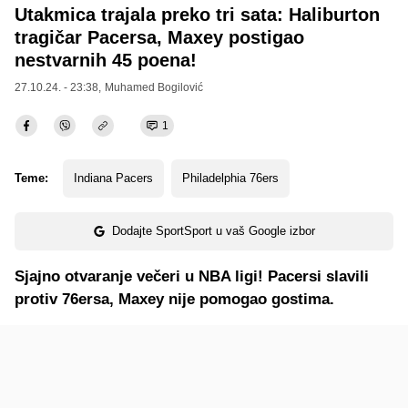
Utakmica trajala preko tri sata: Haliburton
tragičar Pacersa, Maxey postigao
nestvarnih 45 poena!
27.10.24. - 23:38,
Muhamed Bogilović
1
Teme:
Indiana Pacers
Philadelphia 76ers
Dodajte SportSport u vaš Google izbor
Sjajno otvaranje večeri u NBA ligi! Pacersi slavili
protiv 76ersa, Maxey nije pomogao gostima.