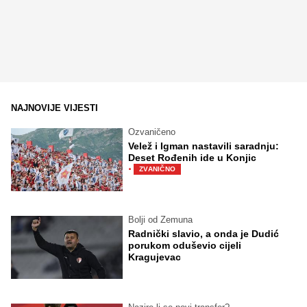
NAJNOVIJE VIJESTI
Ozvaničeno
Velež i Igman nastavili saradnju:
Deset Rođenih ide u Konjic
·
ZVANIČNO
Bolji od Zemuna
Radnički slavio, a onda je Dudić
porukom oduševio cijeli
Kragujevac