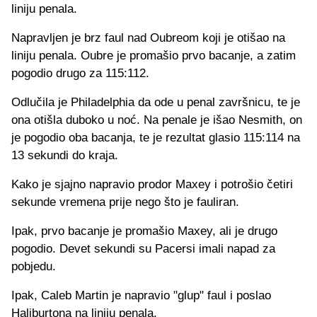
liniju penala.
Napravljen je brz faul nad Oubreom koji je otišao na
liniju penala. Oubre je promašio prvo bacanje, a zatim
pogodio drugo za 115:112.
Odlučila je Philadelphia da ode u penal završnicu, te je
ona otišla duboko u noć. Na penale je išao Nesmith, on
je pogodio oba bacanja, te je rezultat glasio 115:114 na
13 sekundi do kraja.
Kako je sjajno napravio prodor Maxey i potrošio četiri
sekunde vremena prije nego što je fauliran.
Ipak, prvo bacanje je promašio Maxey, ali je drugo
pogodio. Devet sekundi su Pacersi imali napad za
pobjedu.
Ipak, Caleb Martin je napravio "glup" faul i poslao
Haliburtona na liniju penala.