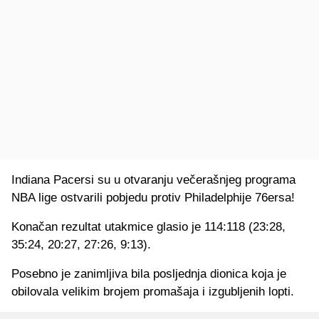
Indiana Pacersi su u otvaranju večerašnjeg programa
NBA lige ostvarili pobjedu protiv Philadelphije 76ersa!
Konačan rezultat utakmice glasio je 114:118 (23:28,
35:24, 20:27, 27:26, 9:13).
Posebno je zanimljiva bila posljednja dionica koja je
obilovala velikim brojem promašaja i izgubljenih lopti.