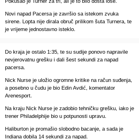
Pokušao je Turner za tri, ali je to bilo dosta loše.
Novi napad Pacersa je završio sa istekom zvuka
sirene. Lopta nije dirala obruč prilikom šuta Turnera, te
je vrijeme jednostavno isteklo.
Do kraja je ostalo 1:35, te su sudije ponovo napravile
nevjerovatnu grešku i dali šest sekundi za napad
pacersa.
Nick Nurse je uložio ogromne kritike na račun suđenja,
a posebno u čudu je bio Edin Avdić, komentator
Arenesport.
Na kraju Nick Nurse je zadobio tehničku grešku, iako je
trener Philadelphije bio u potpunosti upravu.
Haliburton je promašio slobodno bacanje, a sada je
Indiana dobila 14 sekundi za napad.