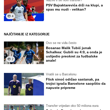
Nazire li se novi transfer?
PSV Bajraktarevića drži na klupi, a
spas mu nudi - velikan?
4
NAJČITANIJE IZ KATEGORIJE
Ovo se ne viđa često
Bosanac Malik Tubić junak
Schalkea: Gubili su 4:0, a onda je
uslijedio preokret za fudbalske
2
anale!
Vratili se u Barcelonu
Flick sinoć održao sastanak, pa
trojici igrača Barcelone saopštio da
napuste pripreme
Transfer vrijedan oko 50 miliona eura