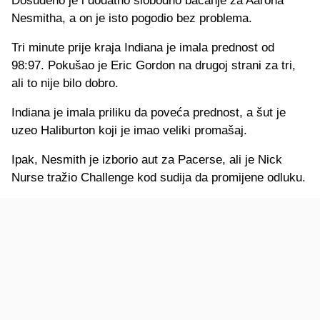
Dosuđeno je i dodatno slobodno bacanje za Aarona
Nesmitha, a on je isto pogodio bez problema.
Tri minute prije kraja Indiana je imala prednost od
98:97. Pokušao je Eric Gordon na drugoj strani za tri,
ali to nije bilo dobro.
Indiana je imala priliku da poveća prednost, a šut je
uzeo Haliburton koji je imao veliki promašaj.
Ipak, Nesmith je izborio aut za Pacerse, ali je Nick
Nurse tražio Challenge kod sudija da promijene odluku.