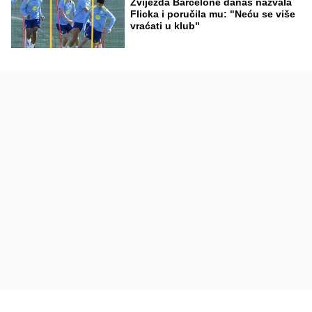
Zvijezda Barcelone danas nazvala
Flicka i poručila mu: "Neću se više
vraćati u klub"