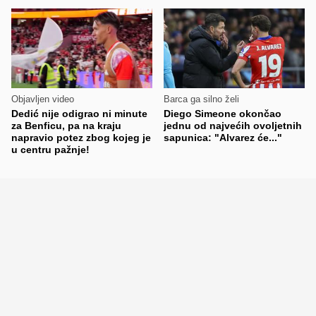
Objavljen video
Barca ga silno želi
Dedić nije odigrao ni minute
Diego Simeone okončao
za Benficu, pa na kraju
jednu od najvećih ovoljetnih
napravio potez zbog kojeg je
sapunica: "Alvarez će..."
u centru pažnje!