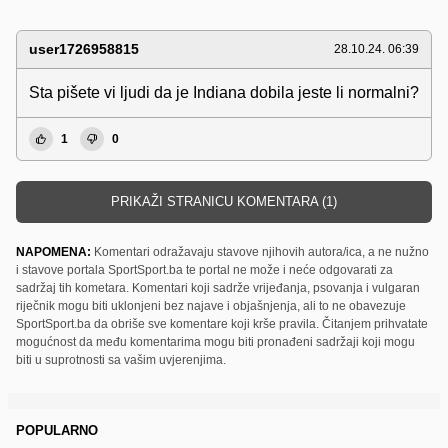
user1726958815
28.10.24. 06:39
Sta pišete vi ljudi da je Indiana dobila jeste li normalni?
1
0
PRIKAŽI STRANICU KOMENTARA (1)
NAPOMENA:
Komentari odražavaju stavove njihovih autora/ica, a ne nužno
i stavove portala SportSport.ba te portal ne može i neće odgovarati za
sadržaj tih kometara. Komentari koji sadrže vrijeđanja, psovanja i vulgaran
riječnik mogu biti uklonjeni bez najave i objašnjenja, ali to ne obavezuje
SportSport.ba da obriše sve komentare koji krše pravila. Čitanjem prihvatate
mogućnost da među komentarima mogu biti pronađeni sadržaji koji mogu
biti u suprotnosti sa vašim uvjerenjima.
POPULARNO