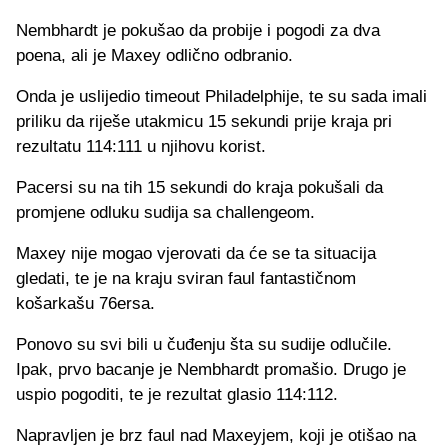
Nembhardt je pokušao da probije i pogodi za dva
poena, ali je Maxey odlično odbranio.
Onda je uslijedio timeout Philadelphije, te su sada imali
priliku da riješe utakmicu 15 sekundi prije kraja pri
rezultatu 114:111 u njihovu korist.
Pacersi su na tih 15 sekundi do kraja pokušali da
promjene odluku sudija sa challengeom.
Maxey nije mogao vjerovati da će se ta situacija
gledati, te je na kraju sviran faul fantastičnom
košarkašu 76ersa.
Ponovo su svi bili u čuđenju šta su sudije odlučile.
Ipak, prvo bacanje je Nembhardt promašio. Drugo je
uspio pogoditi, te je rezultat glasio 114:112.
Napravljen je brz faul nad Maxeyjem, koji je otišao na