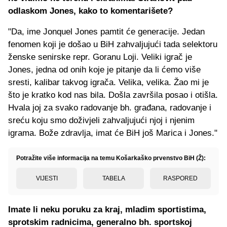
odlaskom Jones, kako to komentarišete?
"Da, ime Jonquel Jones pamtit će generacije. Jedan
fenomen koji je došao u BiH zahvaljujući tada selektoru
ženske senirske repr. Goranu Loji. Veliki igrač je
Jones, jedna od onih koje je pitanje da li ćemo više
sresti, kalibar takvog igrača. Velika, velika. Žao mi je
što je kratko kod nas bila. Došla završila posao i otišla.
Hvala joj za svako radovanje bh. građana, radovanje i
sreću koju smo doživjeli zahvaljujući njoj i njenim
igrama. Bože zdravlja, imat će BiH još Marica i Jones."
Potražite više informacija na temu Košarkaško prvenstvo BiH (Ž):
VIJESTI
TABELA
RASPORED
Imate li neku poruku za kraj, mladim sportistima,
sprotskim radnicima, generalno bh. sportskoj