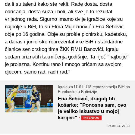
da li su talenti kako ste rekli. Rade dosta, dosta
odricanja, dosta suza i boli, ali sve je to rezultat
vrijednog rada. Sigurno imamo dvije igračice koje su
najbolje u BiH, to su Elma Mujezinović i Ena Šehović
obje po 16 godina. Obje su prošle pionirsku, kadetsku,
a danas i juniorske reprezentativke BiH i standardne
članice seniorskog tima ŽKK RMU Banovići, igraju
sedam priznatih takmičenja godišnje. Ta riječ "najbolje"
je prolazna. Kontinuirano i mnogo pričam sa svojom
djecom, samo rad, rad i rad."
Igrala za U16 i U18 reprezentaciju BiH na
Eurobasketu B divizije
Ena Šehović, dragulj bh.
košarke: "Ponosna sam, ovo
je veliko iskustvo u mojoj
karijeri"
·
INTERVJU
26.08.24. 21:22