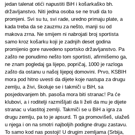
jedan talenat otići napustiti BiH i košarkaško bh.
državljanstvo. Niti jedna osoba se ne trudi da to
promjeni. Svi su tu, svi rade, uredno primaju plate, a
kada treba da se zauzmu za nešto, manji su od
makova zrna. Ne smijem ni nabrojati broj sportista
samo kroz košarku koji je zadnjih deset godina
promijenio gore navedeno sportsko državljanstvo. Pa
zašto ne ponudimo nešto tom sportisti, afirmišemo ga,
ne znam pogledaj ga lijepo, popričaj, 1000 je razloga
zašto da ostanu u našoj lijepoj domovini. Prvo, KSBIH
mora pod hitno uvesti da dijete koje nastupa za drugu
zemlju, a živi, školuje se i takmiči u BiH, sa
posjedovanjem bh. pasoša mora biti stranac! Pa će
klubovi, a i roditelji razmišljati da li želi da mu je dijete
stranac u vlastitoj zemlji. Takmiči se u BiH a igra za
drugu zemlju, pa to je apsurd. Ti ga promovišeš, ulažeš
u njega i on na smotri najboljih podigne drugu zastavu.
To samo kod nas postoji! U drugim zemljama (Srbija,