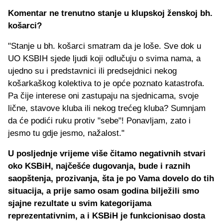
Komentar ne trenutno stanje u klupskoj ženskoj bh.
košarci?
"Stanje u bh. košarci smatram da je loše. Sve dok u
UO KSBIH sjede ljudi koji odlučuju o svima nama, a
ujedno su i predstavnici ili predsejdnici nekog
košarkaškog kolektiva to je opće poznato katastrofa.
Pa čije interese oni zastupaju na sjednicama, svoje
lične, stavove kluba ili nekog trećeg kluba? Sumnjam
da će podići ruku protiv "sebe"! Ponavljam, zato i
jesmo tu gdje jesmo, nažalost."
U posljednje vrijeme više čitamo negativnih stvari
oko KSBiH, najčešće dugovanja, bude i raznih
saopštenja, prozivanja, šta je po Vama dovelo do tih
situacija, a prije samo osam godina bilježili smo
sjajne rezultate u svim kategorijama
reprezentativnim, a i KSBiH je funkcionisao dosta