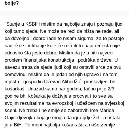
bolje?
"Stanje u KSBIH mislim da najbolje znaju i poznaju ljudi
koji tamo sjede. Ne može se reći da ništa ne rade, ali
da dovoljno i dobro rade to nisam sigurna, za to postoje
nadležne institucije koje će reći ili trebaju reći šta nije
odnosno šta jeste dobro. Mislim da je u biti najveći
problem finansijska konstrukcija i podrška države. U
savezu treba da sjede ljudi koji su ostavili srce za ovu
domovinu, mislim da je jedan od njih upravo i na tom
mjestu , gospodin Dževad Alihodžić, proslavljeni bh.
košarkaš. Unazad samo par godina, tačno prije 2/3
godine bh. košarka je doživjela procvat i to sve sa
svojim rezultatima na evropskoj i učešćem na svjetskoj
sceni. Ne treba i ne smije se zaboraviti ime Marica
Gajić djevojka koja je mogla da igra gdje želi, a ostala
je u BiH. Po meni najbolja košarkašica naše zemlje