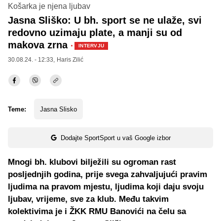
Košarka je njena ljubav
Jasna Sliško: U bh. sport se ne ulaže, svi
redovno uzimaju plate, a manji su od
makova zrna
·
INTERVJU
30.08.24. - 12:33,
Haris Zilić
Teme:
Jasna Slisko
Dodajte SportSport u vaš Google izbor
Mnogi bh. klubovi bilježili su ogroman rast
posljednjih godina, prije svega zahvaljujući pravim
ljudima na pravom mjestu, ljudima koji daju svoju
ljubav, vrijeme, sve za klub. Među takvim
kolektivima je i ŽKK RMU Banovići na čelu sa