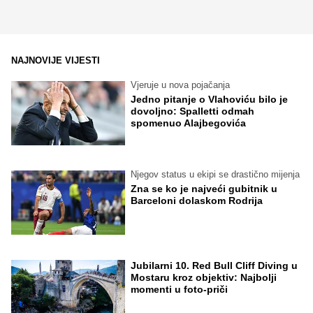
NAJNOVIJE VIJESTI
Vjeruje u nova pojačanja
Jedno pitanje o Vlahoviću bilo je
dovoljno: Spalletti odmah
spomenuo Alajbegovića
Njegov status u ekipi se drastično mijenja
Zna se ko je najveći gubitnik u
Barceloni dolaskom Rodrija
Jubilarni 10. Red Bull Cliff Diving u
Mostaru kroz objektiv: Najbolji
momenti u foto-priči