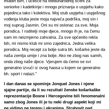
mladih BiH, i učešće na Međunarodnoj sceni za
seniorke i kadetkinje i mnogo priznanja o uspjehu kako
pojedinca tako i kolektiva. Moj stub uspjeha i uspješnog
vođenja kluba jeste moja najveća podrška, moj sin i
moj suprug Jasmin. Oni su mi oslonac za sve. Moja
porodica. I roditelji moje djece, mnogo ih je, na čemu
sam im neizmjerno zahvalna. Za sve općenito rekla
bih, mi nismo klub mi smo zajednica. Jedna velika
porodica. Moj recept za bolje sutra bh. košarke jeste da
naša zemlja umije i zna bolje. Ako ne zbog nas samih,
onda zbog naše djece. Vjerujem da ćemo se svi
generalno izvući iz ovog haosa u kojem se generalno
bh. sport i nalazi."
I dan danas se spominje Jonquel Jones i njene
sjajne partije, da li su rezultati ženske košarkaške
reprezentacije Bosne i Hercegovine bili fenomenalni
samo zbog Jones ili je tu neki drugi aspekt koji mi
ne vidimo ne terenu i ekranima. Strahovit pad