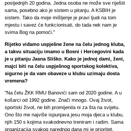
posljednjih 20 godina. Jedna osoba ne može sve riješiti
sama, posebno ako je sistem u pitanju. A KSBIH je
sistem. Tako da moje mišljenje je pravi ljudi na tom
mjestu i savez će funkcionisati, do tada nek nam je
svima Bog na pomoći."
Rijetko viđamo uspješne žene na čelu jednog kluba,
a takvu situaciju imamo u Bosni i Hercegovini kada
je u pitanju Jasna Sliško. Kako je jednoj dami, ženi,
majci biti na čelu uspješnog sportskog kolektiva,
sigurno je da vam obaveze u klubu uzimaju dosta
vremena?
"Na čelu ŽKK RMU Banovići sam od 2020 godine. A u
košarci od 1992 godine. Znači mnogo. Ovaj život,
sportski život, ne bih promijenila ni za šta na svijetu.
Ono što me najviše ispunjava jesu moja djeca u klubu,
njih 150 s kojima svakodnevno treniram i radim. Sama
organizacija svakog narednog dana mi je prioritet.