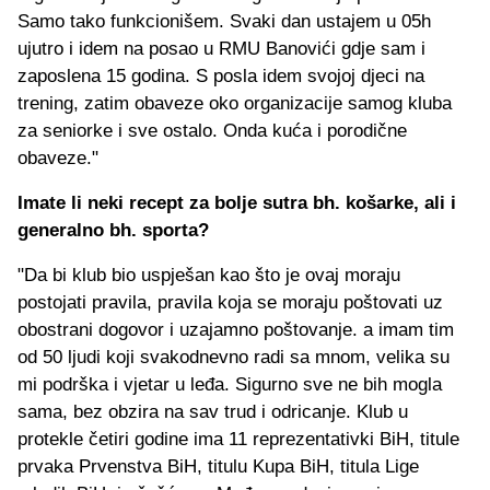
Samo tako funkcionišem. Svaki dan ustajem u 05h
ujutro i idem na posao u RMU Banovići gdje sam i
zaposlena 15 godina. S posla idem svojoj djeci na
trening, zatim obaveze oko organizacije samog kluba
za seniorke i sve ostalo. Onda kuća i porodične
obaveze."
Imate li neki recept za bolje sutra bh. košarke, ali i
generalno bh. sporta?
"Da bi klub bio uspješan kao što je ovaj moraju
postojati pravila, pravila koja se moraju poštovati uz
obostrani dogovor i uzajamno poštovanje. a imam tim
od 50 ljudi koji svakodnevno radi sa mnom, velika su
mi podrška i vjetar u leđa. Sigurno sve ne bih mogla
sama, bez obzira na sav trud i odricanje. Klub u
protekle četiri godine ima 11 reprezentativki BiH, titule
prvaka Prvenstva BiH, titulu Kupa BiH, titula Lige