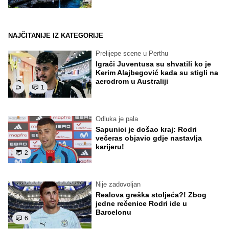
NAJČITANIJE IZ KATEGORIJE
Prelijepe scene u Perthu
Igrači Juventusa su shvatili ko je
Kerim Alajbegović kada su stigli na
aerodrom u Australiji
1
Odluka je pala
Sapunici je došao kraj: Rodri
večeras objavio gdje nastavlja
karijeru!
2
Nije zadovoljan
Realova greška stoljeća?! Zbog
jedne rečenice Rodri ide u
Barcelonu
6