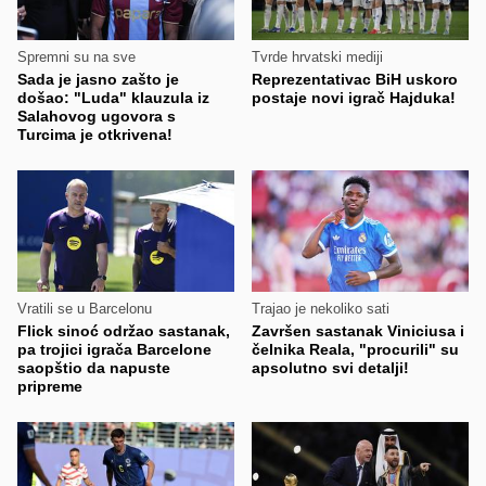
Spremni su na sve
Tvrde hrvatski mediji
Sada je jasno zašto je
Reprezentativac BiH uskoro
došao: "Luda" klauzula iz
postaje novi igrač Hajduka!
Salahovog ugovora s
Turcima je otkrivena!
Vratili se u Barcelonu
Trajao je nekoliko sati
Flick sinoć održao sastanak,
Završen sastanak Viniciusa i
pa trojici igrača Barcelone
čelnika Reala, "procurili" su
saopštio da napuste
apsolutno svi detalji!
pripreme