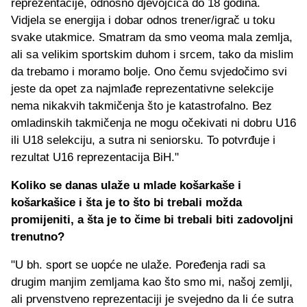
reprezentacije, odnosno djevojčica do 18 godina.
Vidjela se energija i dobar odnos trener/igrač u toku
svake utakmice. Smatram da smo veoma mala zemlja,
ali sa velikim sportskim duhom i srcem, tako da mislim
da trebamo i moramo bolje. Ono čemu svjedočimo svi
jeste da opet za najmlađe reprezentativne selekcije
nema nikakvih takmičenja što je katastrofalno. Bez
omladinskih takmičenja ne mogu očekivati ni dobru U16
ili U18 selekciju, a sutra ni seniorsku. To potvrđuje i
rezultat U16 reprezentacija BiH."
Koliko se danas ulaže u mlade košarkaše i
košarkašice i šta je to što bi trebali možda
promijeniti, a šta je to čime bi trebali biti zadovoljni
trenutno?
"U bh. sport se uopće ne ulaže. Poređenja radi sa
drugim manjim zemljama kao što smo mi, našoj zemlji,
ali prvenstveno reprezentaciji je svejedno da li će sutra