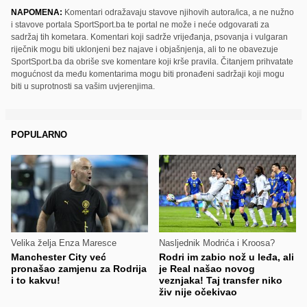
NAPOMENA:
Komentari odražavaju stavove njihovih autora/ica, a ne nužno
i stavove portala SportSport.ba te portal ne može i neće odgovarati za
sadržaj tih kometara. Komentari koji sadrže vrijeđanja, psovanja i vulgaran
riječnik mogu biti uklonjeni bez najave i objašnjenja, ali to ne obavezuje
SportSport.ba da obriše sve komentare koji krše pravila. Čitanjem prihvatate
mogućnost da među komentarima mogu biti pronađeni sadržaji koji mogu
biti u suprotnosti sa vašim uvjerenjima.
POPULARNO
Velika želja Enza Maresce
Nasljednik Modrića i Kroosa?
Manchester City već
Rodri im zabio nož u leđa, ali
pronašao zamjenu za Rodrija
je Real našao novog
i to kakvu!
veznjaka! Taj transfer niko
živ nije očekivao