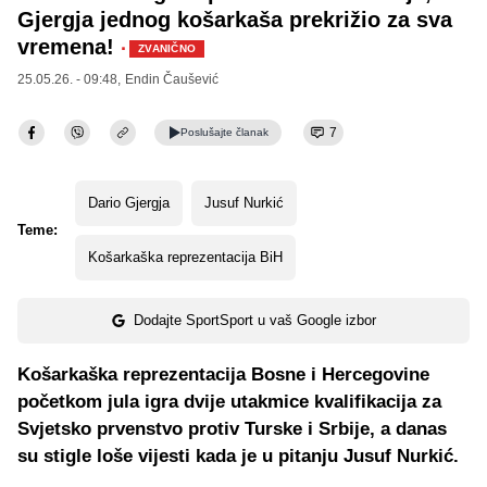
Gjergja jednog košarkaša prekrižio za sva
vremena!
·
ZVANIČNO
25.05.26. - 09:48,
Endin Čaušević
7
Poslušajte
članak
Dario Gjergja
Jusuf Nurkić
Teme:
Košarkaška reprezentacija BiH
Dodajte SportSport u vaš Google izbor
Košarkaška reprezentacija Bosne i Hercegovine
početkom jula igra dvije utakmice kvalifikacija za
Svjetsko prvenstvo protiv Turske i Srbije, a danas
su stigle loše vijesti kada je u pitanju Jusuf Nurkić.