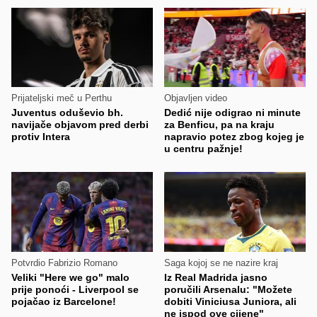
Prijateljski meč u Perthu
Objavljen video
Juventus oduševio bh.
Dedić nije odigrao ni minute
navijače objavom pred derbi
za Benficu, pa na kraju
protiv Intera
napravio potez zbog kojeg je
u centru pažnje!
Potvrdio Fabrizio Romano
Saga kojoj se ne nazire kraj
Veliki "Here we go" malo
Iz Real Madrida jasno
prije ponoći - Liverpool se
poručili Arsenalu: "Možete
pojačao iz Barcelone!
dobiti Viniciusa Juniora, ali
ne ispod ove cijene"