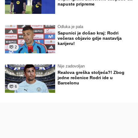
napuste pripreme
Odluka je pala
Sapunici je došao kraj: Rodri
večeras objavio gdje nastavlja
karijeru!
2
Nije zadovoljan
Realova greška stoljeća?! Zbog
jedne rečenice Rodri ide u
Barcelonu
6