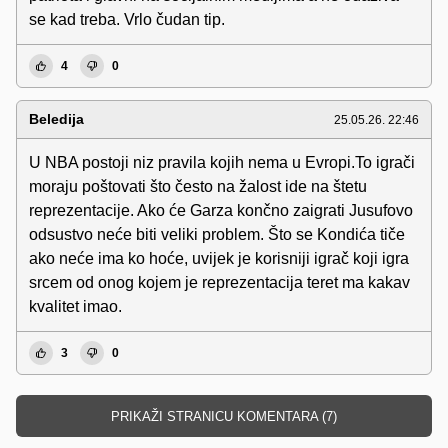
se kad treba. Vrlo čudan tip.
4
0
Beledija
25.05.26. 22:46
U NBA postoji niz pravila kojih nema u Evropi.To igrači
moraju poštovati što često na žalost ide na štetu
reprezentacije. Ako će Garza končno zaigrati Jusufovo
odsustvo neće biti veliki problem. Što se Kondića tiče
ako neće ima ko hoće, uvijek je korisniji igrač koji igra
srcem od onog kojem je reprezentacija teret ma kakav
kvalitet imao.
3
0
PRIKAŽI STRANICU KOMENTARA (7)