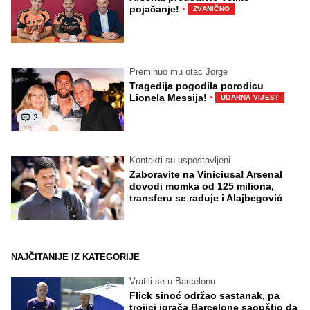
·
pojačanje!
ZVANIČNO
Preminuo mu otac Jorge
Tragedija pogodila porodicu
·
Lionela Messija!
UDARNA VIJEST
2
Kontakti su uspostavljeni
Zaboravite na Viniciusa! Arsenal
dovodi momka od 125 miliona,
transferu se raduje i Alajbegović
NAJČITANIJE IZ KATEGORIJE
Vratili se u Barcelonu
Flick sinoć održao sastanak, pa
trojici igrača Barcelone saopštio da