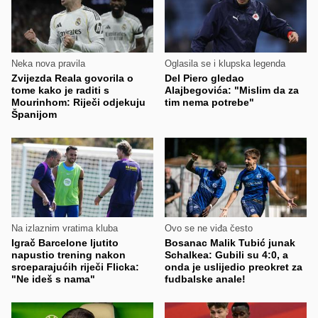
Neka nova pravila
Oglasila se i klupska legenda
Zvijezda Reala govorila o
Del Piero gledao
tome kako je raditi s
Alajbegovića: "Mislim da za
Mourinhom: Riječi odjekuju
tim nema potrebe"
Španijom
Na izlaznim vratima kluba
Ovo se ne viđa često
Igrač Barcelone ljutito
Bosanac Malik Tubić junak
napustio trening nakon
Schalkea: Gubili su 4:0, a
srceparajućih riječi Flicka:
onda je uslijedio preokret za
"Ne ideš s nama"
fudbalske anale!