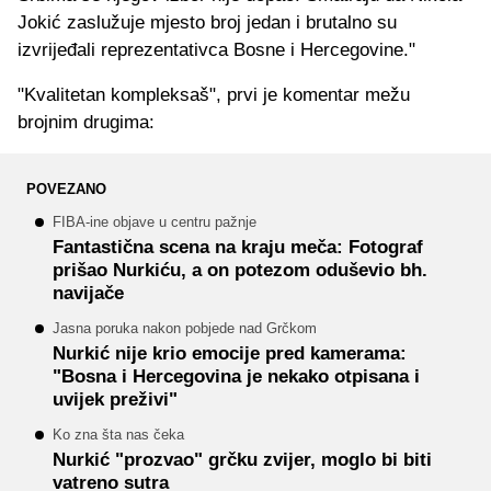
Jokić zaslužuje mjesto broj jedan i brutalno su
izvrijeđali reprezentativca Bosne i Hercegovine."
"Kvalitetan kompleksaš", prvi je komentar mežu
brojnim drugima:
POVEZANO
FIBA-ine objave u centru pažnje
Fantastična scena na kraju meča: Fotograf
prišao Nurkiću, a on potezom oduševio bh.
navijače
Jasna poruka nakon pobjede nad Grčkom
Nurkić nije krio emocije pred kamerama:
"Bosna i Hercegovina je nekako otpisana i
uvijek preživi"
Ko zna šta nas čeka
Nurkić "prozvao" grčku zvijer, moglo bi biti
vatreno sutra