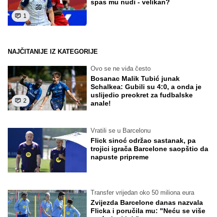
spas mu nudi - velikan?
1
NAJČITANIJE IZ KATEGORIJE
Ovo se ne viđa često
Bosanac Malik Tubić junak
Schalkea: Gubili su 4:0, a onda je
uslijedio preokret za fudbalske
2
anale!
Vratili se u Barcelonu
Flick sinoć održao sastanak, pa
trojici igrača Barcelone saopštio da
napuste pripreme
Transfer vrijedan oko 50 miliona eura
Zvijezda Barcelone danas nazvala
Flicka i poručila mu: "Neću se više