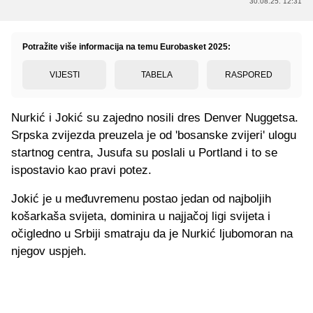
30.08.25. 12:31
Potražite više informacija na temu Eurobasket 2025:
VIJESTI
TABELA
RASPORED
Nurkić i Jokić su zajedno nosili dres Denver Nuggetsa.
Srpska zvijezda preuzela je od 'bosanske zvijeri' ulogu
startnog centra, Jusufa su poslali u Portland i to se
ispostavio kao pravi potez.
Jokić je u međuvremenu postao jedan od najboljih
košarkaša svijeta, dominira u najjačoj ligi svijeta i
očigledno u Srbiji smatraju da je Nurkić ljubomoran na
njegov uspjeh.