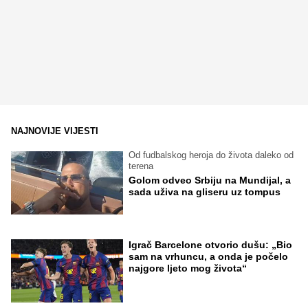
NAJNOVIJE VIJESTI
Od fudbalskog heroja do života daleko od
terena
Golom odveo Srbiju na Mundijal, a
sada uživa na gliseru uz tompus
Igrač Barcelone otvorio dušu: „Bio
sam na vrhuncu, a onda je počelo
najgore ljeto mog života“