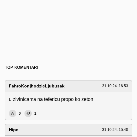
TOP KOMENTARI
FahroKonjhodzicLjubusak
31.10.24. 16:53
u zivinicama na tefericu propo ko zeton
0
1
Hipo
31.10.24. 15:40