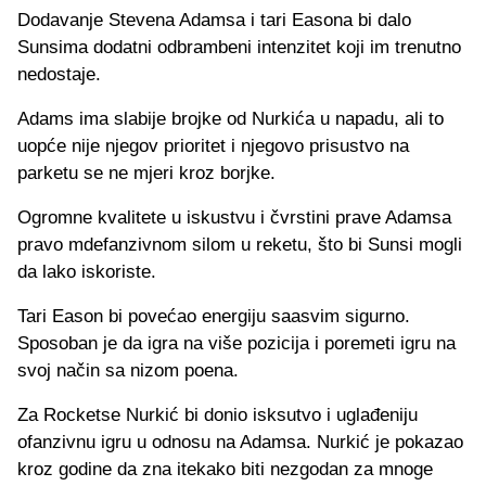
Dodavanje Stevena Adamsa i tari Easona bi dalo
Sunsima dodatni odbrambeni intenzitet koji im trenutno
nedostaje.
Adams ima slabije brojke od Nurkića u napadu, ali to
uopće nije njegov prioritet i njegovo prisustvo na
parketu se ne mjeri kroz borjke.
Ogromne kvalitete u iskustvu i čvrstini prave Adamsa
pravo mdefanzivnom silom u reketu, što bi Sunsi mogli
da lako iskoriste.
Tari Eason bi povećao energiju saasvim sigurno.
Sposoban je da igra na više pozicija i poremeti igru na
svoj način sa nizom poena.
Za Rocketse Nurkić bi donio isksutvo i uglađeniju
ofanzivnu igru u odnosu na Adamsa. Nurkić je pokazao
kroz godine da zna itekako biti nezgodan za mnoge