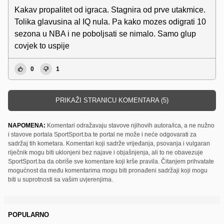
Kakav propalitet od igraca. Stagnira od prve utakmice.
Tolika glavusina al IQ nula. Pa kako mozes odigrati 10
sezona u NBA i ne poboljsati se nimalo. Samo glup
covjek to uspije
0
1
PRIKAŽI STRANICU KOMENTARA (5)
NAPOMENA:
Komentari odražavaju stavove njihovih autora/ica, a ne nužno
i stavove portala SportSport.ba te portal ne može i neće odgovarati za
sadržaj tih kometara. Komentari koji sadrže vrijeđanja, psovanja i vulgaran
riječnik mogu biti uklonjeni bez najave i objašnjenja, ali to ne obavezuje
SportSport.ba da obriše sve komentare koji krše pravila. Čitanjem prihvatate
mogućnost da među komentarima mogu biti pronađeni sadržaji koji mogu
biti u suprotnosti sa vašim uvjerenjima.
POPULARNO