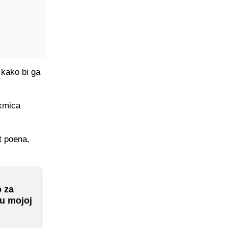
 kako bi ga
akmica
t poena,
o za
 u mojoj