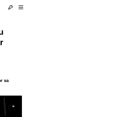
Otvori profil
Otvori meni
u
r
or sa