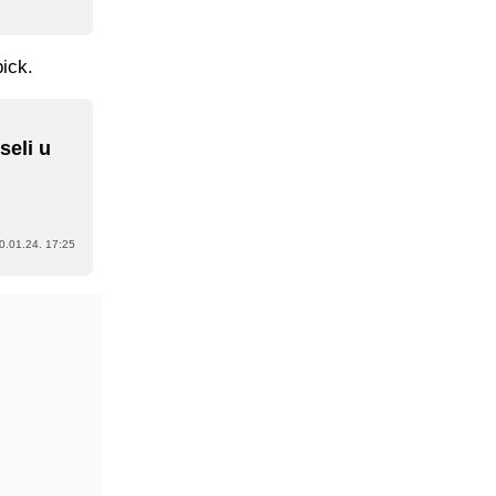
pick.
seli u
0.01.24. 17:25