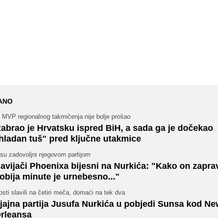
ANO
 MVP regionalnog takmičenja nije bolje prošao
zabrao je Hrvatsku ispred BiH, a sada ga je dočekao
hladan tuš" pred ključne utakmice
su zadovoljni njegovom partijom
avijači Phoenixa bijesni na Nurkića: "Kako on zapra
obija minute je urnebesno..."
sti slavili na četiri meča, domaći na tek dva
jajna partija Jusufa Nurkića u pobjedi Sunsa kod N
rleansa