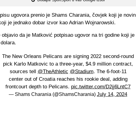
tpisu ugovora prenio je Shams Charania, čovjek koji je novi
 koji je jednako dobar izvor kao Adrian Wojnarowski.
 objavio da je Matković potpisao ugovor na tri godine koji je
 dolara.
The New Orleans Pelicans are signing 2022 second-round
pick Karlo Matkovic to a three-year, $4.9 million contract,
sources tell
@TheAthletic
@Stadium
. The 6-foot-11
center out of Croatia reaches his rookie deal, adding
frontcourt depth to Pelicans.
pic.twitter.com/D2jj6LntC7
July 14, 2024
— Shams Charania (@ShamsCharania)