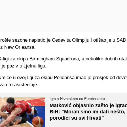
ošle sezone napistio je Cedevita Olimpiju i otišao je u SAD
i iz New Orleansa.
G-ligi za ekipu Birmingham Squadrona, a nekoliko dobrih ut
 je poziv u Ljetnu ligu.
kmice u ovoj ligi za ekipu Pelicansa imao je prosjek od deve
a i tri asistencije.
Igra s Hrvatskom na Eurobasketu
Matković objasnio zašto je igra
BiH: "Morali smo im dati nešto,
porodici su svi Hrvati"