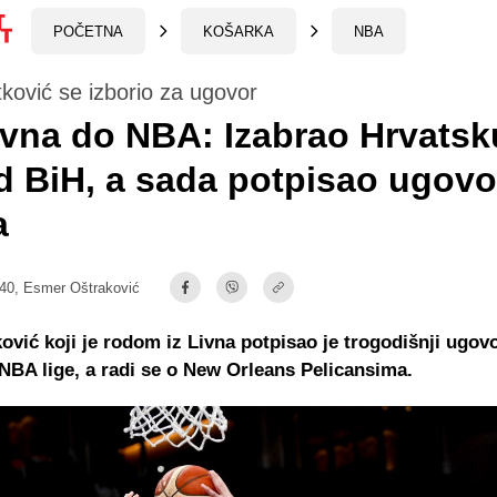
POČETNA
KOŠARKA
NBA
ković se izborio za ugovor
vna do NBA: Izabrao Hrvatsk
d BiH, a sada potpisao ugovo
a
:40,
Esmer Oštraković
ović koji je rodom iz Livna potpisao je trogodišnji ugov
NBA lige, a radi se o New Orleans Pelicansima.