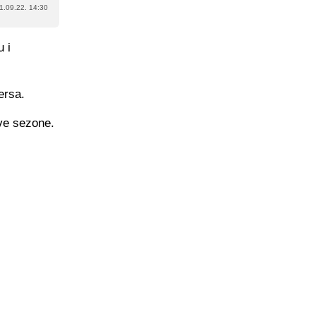
1.09.22. 14:30
u i
ersa.
ove sezone.