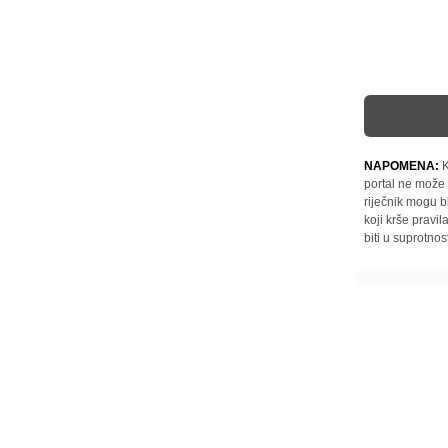
NAPOMENA:
K
portal ne može 
riječnik mogu b
koji krše pravi
biti u suprotnos