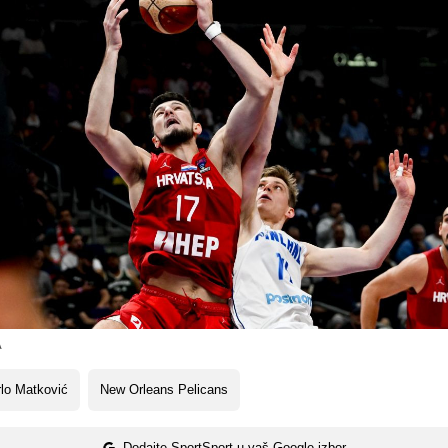
A
lo Matković
New Orleans Pelicans
Dodajte SportSport u vaš Google izbor