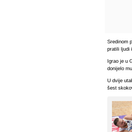
Sredinom pr
pratili ljud
Igrao je u 
donijelo mu
U dvije uta
šest skokov