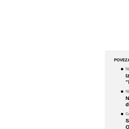
POVEZ
Ni
I
"
Ni
N
d
Go
S
O