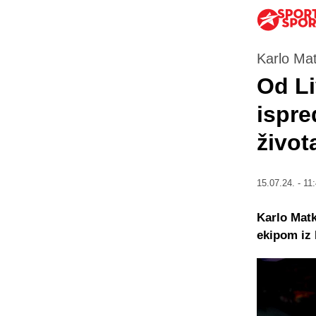
Karlo Mat
Od Li
ispre
život
15.07.24. - 11
Karlo Matk
ekipom iz 