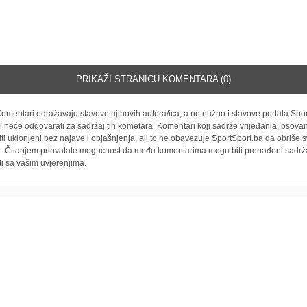
PRIKAŽI STRANICU KOMENTARA (0)
omentari odražavaju stavove njihovih autora/ica, a ne nužno i stavove portala Spor
i neće odgovarati za sadržaj tih kometara. Komentari koji sadrže vrijeđanja, psovan
iti uklonjeni bez najave i objašnjenja, ali to ne obavezuje SportSport.ba da obriše
la. Čitanjem prihvatate mogućnost da među komentarima mogu biti pronađeni sadrža
ti sa vašim uvjerenjima.