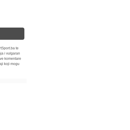
tSport.ba te
ja i vulgaran
 sve komentare
ji koji mogu