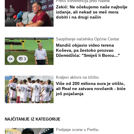
Press konferencija pred Radnik
Zekić: Ne očekujemo naše najbolje
izdanje, ali nekad se meč mora
dobiti i na drugi način
Saopštenje načelnika Općine Centar
Mandić objavio video terena
Koševa, pa žestoko prozvao
Džemidžića: "Smiješ li Borcu..."
3
Kraljevi aktivni na tržištu
Više od 200 miliona eura je otišlo,
ali Real ne zatvara novčanik - biće
još pojačanja
NAJČITANIJE IZ KATEGORIJE
Prelijepe scene u Perthu