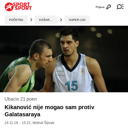
Prijava
Otvori profi
Ot
POČETNA
KOŠARKA
SUPER LIGI
Ubacio 21 poen
Kikanović nije mogao sam protiv
Galatasaraya
24.11.19. - 15:22,
Midhat Šljivak