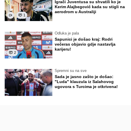
Igrači Juventusa su shvatili ko je
Kerim Alajbegović kada su stigli na
aerodrom u Australiji
1
Odluka je pala
Sapunici je došao kraj: Rodri
večeras objavio gdje nastavlja
karijeru!
2
Spremni su na sve
Sada je jasno zašto je došao:
"Luda" klauzula iz Salahovog
ugovora s Turcima je otkrivena!