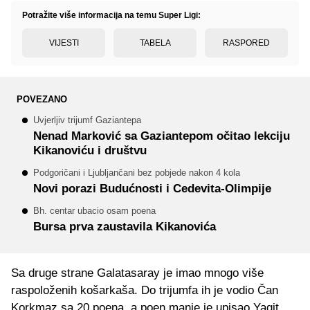
Potražite više informacija na temu Super Ligi:
VIJESTI
TABELA
RASPORED
POVEZANO
Uvjerljiv trijumf Gaziantepa
Nenad Marković sa Gaziantepom očitao lekciju
Kikanoviću i društvu
Podgoričani i Ljubljančani bez pobjede nakon 4 kola
Novi porazi Budućnosti i Cedevita-Olimpije
Bh. centar ubacio osam poena
Bursa prva zaustavila Kikanovića
Sa druge strane Galatasaray je imao mnogo više
raspoloženih košarkaša. Do trijumfa ih je vodio Čan
Korkmaz sa 20 poena, a poen manje je upisao Yagit