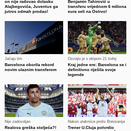
on nije radovao dolasku
Benjamin Tahirović u
Alajbegovića, Juventus ga
transferu vrijednom 6 miliona
jutros odmah prodao!
eura seli na Ostrvo!
Jačaju tim
Osvojio je s ekipom 21 trofej
Barcelona oborila rekord
Kraj jedne ere: Barcelona se i
novim ulaznim transferom
definitivno riješila svoje
legende
Nije zadovoljan
Nakon utakmice protiv Botosanija
Realova greška stoljeća?!
Trener U.Cluja potvrdio