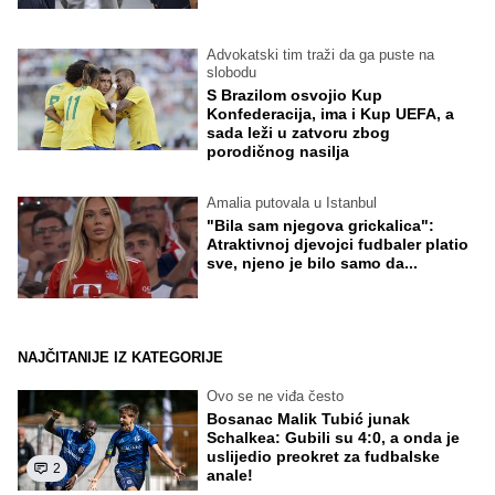
Advokatski tim traži da ga puste na
slobodu
S Brazilom osvojio Kup
Konfederacija, ima i Kup UEFA, a
sada leži u zatvoru zbog
porodičnog nasilja
Amalia putovala u Istanbul
"Bila sam njegova grickalica":
Atraktivnoj djevojci fudbaler platio
sve, njeno je bilo samo da...
NAJČITANIJE IZ KATEGORIJE
Ovo se ne viđa često
Bosanac Malik Tubić junak
Schalkea: Gubili su 4:0, a onda je
uslijedio preokret za fudbalske
2
anale!