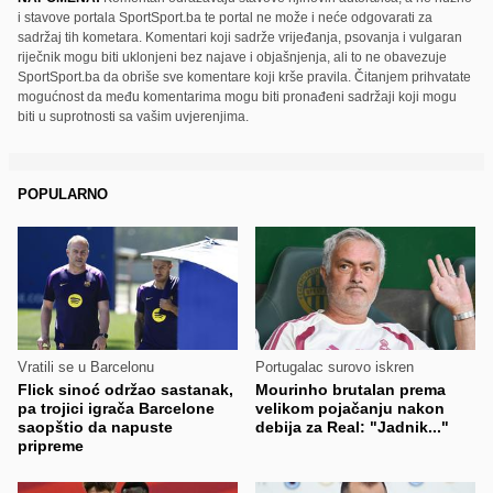
i stavove portala SportSport.ba te portal ne može i neće odgovarati za
sadržaj tih kometara. Komentari koji sadrže vrijeđanja, psovanja i vulgaran
riječnik mogu biti uklonjeni bez najave i objašnjenja, ali to ne obavezuje
SportSport.ba da obriše sve komentare koji krše pravila. Čitanjem prihvatate
mogućnost da među komentarima mogu biti pronađeni sadržaji koji mogu
biti u suprotnosti sa vašim uvjerenjima.
POPULARNO
Vratili se u Barcelonu
Portugalac surovo iskren
Flick sinoć održao sastanak,
Mourinho brutalan prema
pa trojici igrača Barcelone
velikom pojačanju nakon
saopštio da napuste
debija za Real: "Jadnik..."
pripreme