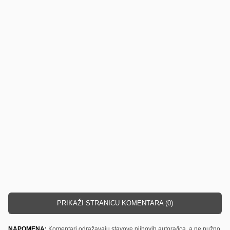
PRIKAŽI STRANICU KOMENTARA (0)
NAPOMENA:
Komentari odražavaju stavove njihovih autora/ica, a ne nužno