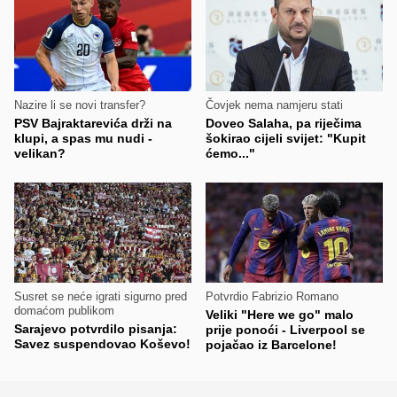
Nazire li se novi transfer?
Čovjek nema namjeru stati
PSV Bajraktarevića drži na
Doveo Salaha, pa riječima
klupi, a spas mu nudi -
šokirao cijeli svijet: "Kupit
velikan?
ćemo..."
Susret se neće igrati sigurno pred
Potvrdio Fabrizio Romano
domaćom publikom
Veliki "Here we go" malo
Sarajevo potvrdilo pisanja:
prije ponoći - Liverpool se
Savez suspendovao Koševo!
pojačao iz Barcelone!