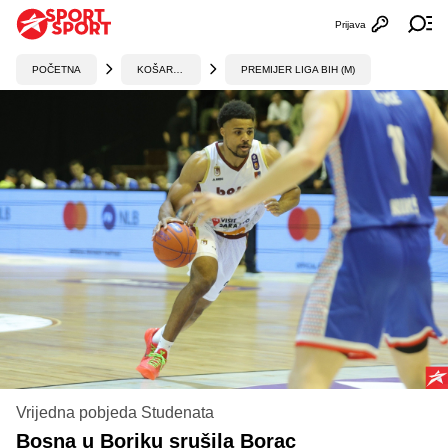
Prijava
Otvori profi
Ot
POČETNA
KOŠARKA
PREMIJER LIGA BIH (M)
Vrijedna pobjeda Studenata
Bosna u Boriku srušila Borac