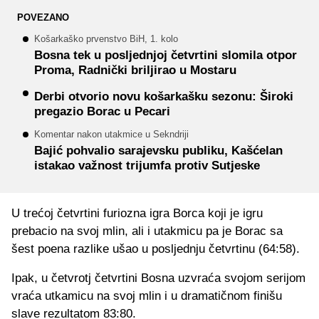
POVEZANO
Košarkaško prvenstvo BiH, 1. kolo
Bosna tek u posljednjoj četvrtini slomila otpor
Proma, Radnički briljirao u Mostaru
Derbi otvorio novu košarkašku sezonu: Široki
pregazio Borac u Pecari
Komentar nakon utakmice u Sekndriji
Bajić pohvalio sarajevsku publiku, Kašćelan
istakao važnost trijumfa protiv Sutjeske
U trećoj četvrtini furiozna igra Borca koji je igru
prebacio na svoj mlin, ali i utakmicu pa je Borac sa
šest poena razlike ušao u posljednju četvrtinu (64:58).
Ipak, u četvrotj četvrtini Bosna uzvraća svojom serijom
vraća utkamicu na svoj mlin i u dramatičnom finišu
slave rezultatom 83:80.