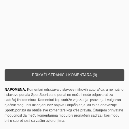
PRIKAŽI STRANICU KOMENTARA (0)
NAPOMENA:
Komentari odražavaju stavove njihovih autora/ica, a ne nužno
i stavove portala SportSport.ba te portal ne može i neće odgovarati za
sadržaj tih kometara. Komentari koji sadrže vrijeđanja, psovanja i vulgaran
riječnik mogu biti uklonjeni bez najave i objašnjenja, ali to ne obavezuje
SportSport.ba da obriše sve komentare koji krše pravila. Čitanjem prihvatate
mogućnost da među komentarima mogu biti pronađeni sadržaji koji mogu
biti u suprotnosti sa vašim uvjerenjima.