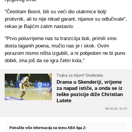
"Čestitam Bosni, bili su veći dio utakmice bolji
protivnik, ali to nije nikad garant, nijanse su odlučivale",
rekao je Bajićm zatim nastavio:
"Prvo poluvrijeme nas ta tranzciija boli, primili smo
dosta laganih poena, mučio nas je i skok. Ovim
porazom nismo ništa izgubili, a ni pobjedom ne bi puno
dobili, ima još da se igra četiri kola."
Trojka za trijumf Studenata
Drama u Skenderiji, vrijeme
za napad ističe, a onda se iz
teške pozicije diže Christian
Lutete
09.10.24. 21:37
Potražite više informacija na temu ABA liga 2: