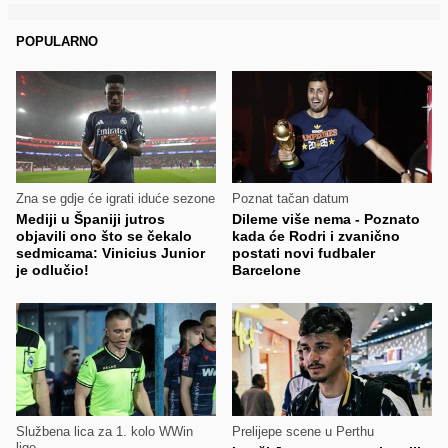
POPULARNO
Zna se gdje će igrati iduće sezone
Poznat tačan datum
Mediji u Španiji jutros
Dileme više nema - Poznato
objavili ono što se čekalo
kada će Rodri i zvanično
sedmicama: Vinicius Junior
postati novi fudbaler
je odlučio!
Barcelone
Službena lica za 1. kolo WWin
Prelijepe scene u Perthu
lige