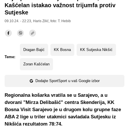
Kašćelan istakao važnost trijumfa protiv
Sutjeske
09.10.24. - 22:23,
Haris Zilić
, foto: T. Hebib
Dragan Bajić
KK Bosna
KK Sutjeska Nikšić
Teme:
Zoran Kašćelan
Dodajte SportSport u vaš Google izbor
Regionalna košarka vratila se u Sarajevo, a u
dvorani "Mirza Delibašić" centra Skenderija, KK
Bosna Visit Sarajevo je u drugom kolu grupne faze
ABA 2 lige u triler utakmici savladala Sutjesku iz
Nikšića rezultatom 78:74.