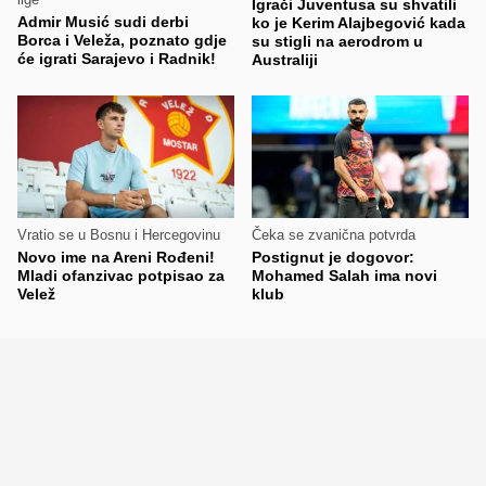
Igrači Juventusa su shvatili
Admir Musić sudi derbi
ko je Kerim Alajbegović kada
Borca i Veleža, poznato gdje
su stigli na aerodrom u
će igrati Sarajevo i Radnik!
Australiji
Vratio se u Bosnu i Hercegovinu
Čeka se zvanična potvrda
Novo ime na Areni Rođeni!
Postignut je dogovor:
Mladi ofanzivac potpisao za
Mohamed Salah ima novi
Velež
klub