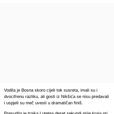
Vodila je Bosna skoro cijeli tok susreta, imali su i
dvocifrenu razliku, ali gosti iz Nikšića se nisu predavali
i uspjeli su meč uvesti u dramatičan finiš.
Presudila je trojka Lutetea deset sekundi prije kraja pri