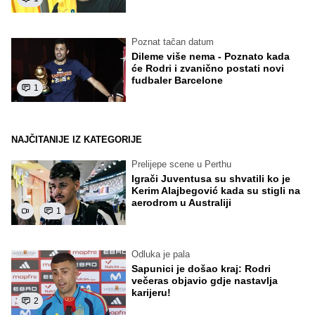
Poznat tačan datum
Dileme više nema - Poznato kada
će Rodri i zvanično postati novi
fudbaler Barcelone
1
NAJČITANIJE IZ KATEGORIJE
Prelijepe scene u Perthu
Igrači Juventusa su shvatili ko je
Kerim Alajbegović kada su stigli na
aerodrom u Australiji
1
Odluka je pala
Sapunici je došao kraj: Rodri
večeras objavio gdje nastavlja
karijeru!
2