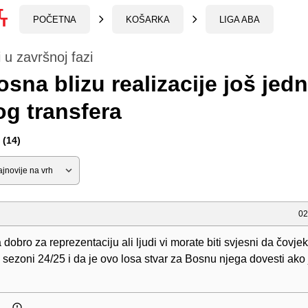
POČETNA
KOŠARKA
LIGA ABA
 u završnoj fazi
sna blizu realizacije još jed
og transfera
(14)
02
 dobro za reprezentaciju ali ljudi vi morate biti svjesni da čovje
u sezoni 24/25 i da je ovo losa stvar za Bosnu njega dovesti ako je