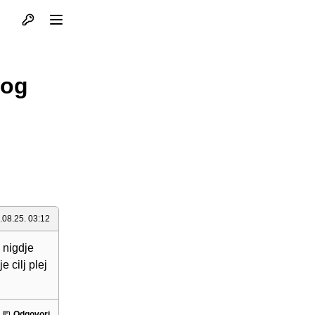
Otvori profil
Otvori meni
nog
.08.25. 03:12
k nigdje
 cilj plej
Odgovori