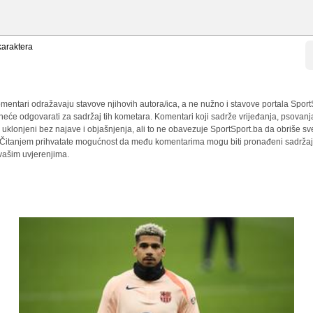
araktera
mentari odražavaju stavove njihovih autora/ica, a ne nužno i stavove portala Sport
 neće odgovarati za sadržaj tih kometara. Komentari koji sadrže vrijeđanja, psovanj
i uklonjeni bez najave i objašnjenja, ali to ne obavezuje SportSport.ba da obriše 
a. Čitanjem prihvatate mogućnost da među komentarima mogu biti pronađeni sadržaji
 vašim uvjerenjima.