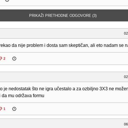
PRIKAŽI PRETHODNE ODGOVORE (3)
02
rekao da nije problem i dosta sam skeptičan, ali eto nadam se 
2
02
no je nedostatak što ne igra učestalo a za ozbiljno 3X3 ne mož
i da mu održava formu
1
06