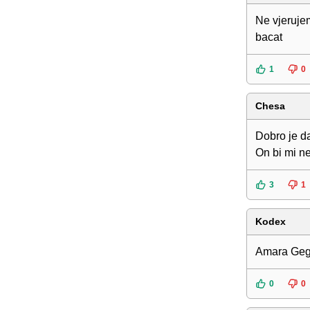
Ne vjeruje
bacat
1
0
Chesa
Dobro je d
On bi mi ne
3
1
Kodex
Amara Gegi
0
0