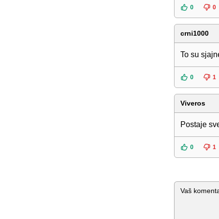
0
0
crni1000
To su sjajne
0
1
Viveros
Postaje sve
0
1
Komentar