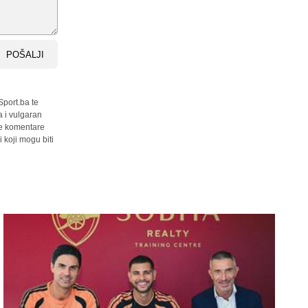
POŠALJI
Sport.ba te
a i vulgaran
sve komentare
 koji mogu biti