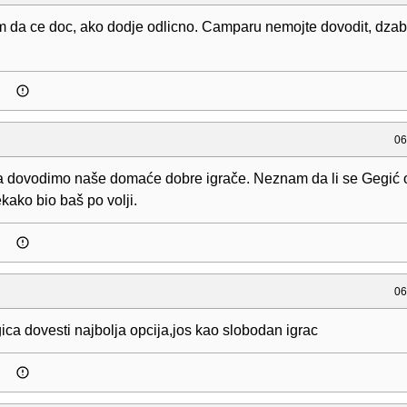
m da ce doc, ako dodje odlicno. Camparu nemojte dovodit, dza
06
a dovodimo naše domaće dobre igrače. Neznam da li se Gegić 
kako bio baš po volji.
06
ca dovesti najbolja opcija,jos kao slobodan igrac