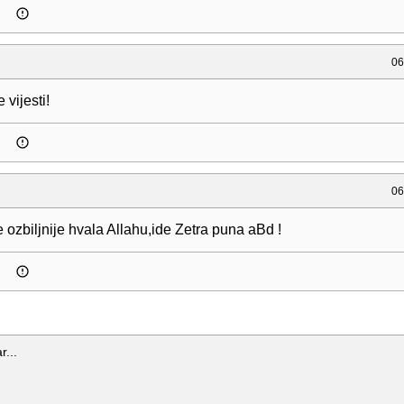
06
 vijesti!
06
 ozbiljnije hvala Allahu,ide Zetra puna aBd !