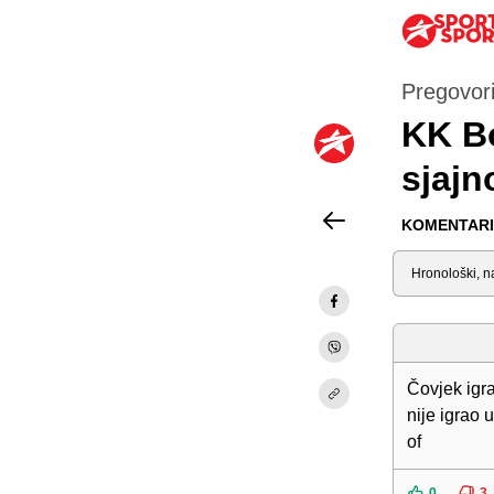
Pregovori
KK Bo
sjajn
KOMENTARI 
Sortiraj
Čovjek igra
nije igrao 
of
0
3