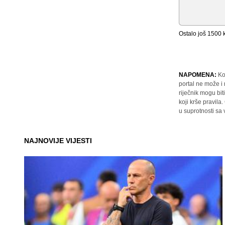
Ostalo još
1500
k
NAPOMENA:
Ko
portal ne može i
riječnik mogu bit
koji krše pravil
u suprotnosti sa
NAJNOVIJE VIJESTI