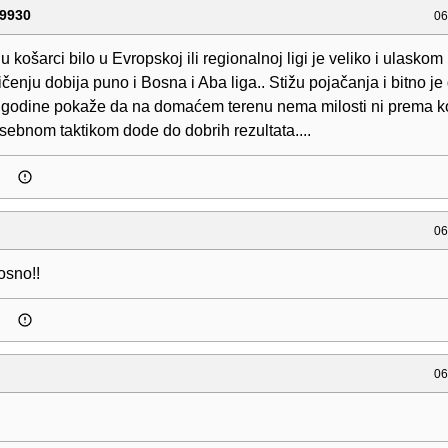
9930
06
 košarci bilo u Evropskoj ili regionalnoj ligi je veliko i ulasko
enju dobija puno i Bosna i Aba liga.. Stižu pojačanja i bitno je
godine pokaže da na domaćem terenu nema milosti ni prema k
sebnom taktikom dode do dobrih rezultata....
06
osno!!
06