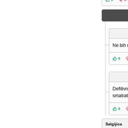
Ne bih 
0
Defitiv
smatrat
0
Salgijica