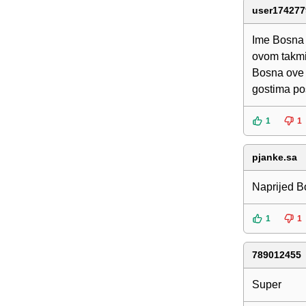
user174277
Ime Bosna u
ovom takmič
Bosna ove 
gostima po
1
1
pjanke.sa
Naprijed B
1
1
789012455
Super