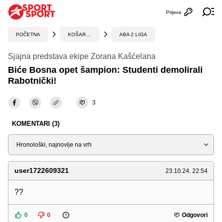
Prijava
Otvori profi
Ot
POČETNA
KOŠARKA
ABA 2 LIGA
Sjajna predstava ekipe Zorana Kašćelana
Biće Bosna opet šampion: Studenti demolirali
Rabotnički!
3
KOMENTARI (3)
Sortiraj
user1722609321
23.10.24. 22:54
??
0
0
Odgovori