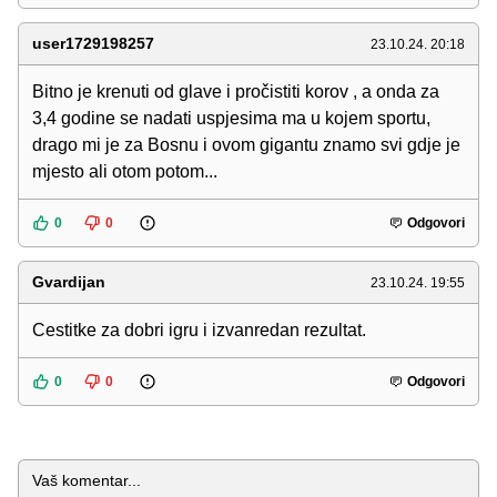
user1729198257
23.10.24. 20:18
Bitno je krenuti od glave i pročistiti korov , a onda za
3,4 godine se nadati uspjesima ma u kojem sportu,
drago mi je za Bosnu i ovom gigantu znamo svi gdje je
mjesto ali otom potom...
0
0
Odgovori
Gvardijan
23.10.24. 19:55
Cestitke za dobri igru i izvanredan rezultat.
0
0
Odgovori
Komentar