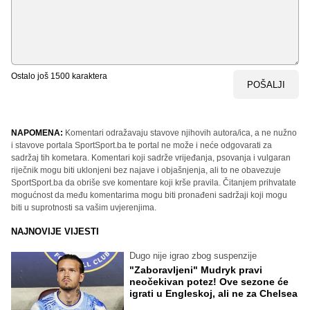
Ostalo još
1500
karaktera
POŠALJI
NAPOMENA:
Komentari odražavaju stavove njihovih autora/ica, a ne nužno
i stavove portala SportSport.ba te portal ne može i neće odgovarati za
sadržaj tih kometara. Komentari koji sadrže vrijeđanja, psovanja i vulgaran
riječnik mogu biti uklonjeni bez najave i objašnjenja, ali to ne obavezuje
SportSport.ba da obriše sve komentare koji krše pravila. Čitanjem prihvatate
mogućnost da među komentarima mogu biti pronađeni sadržaji koji mogu
biti u suprotnosti sa vašim uvjerenjima.
NAJNOVIJE VIJESTI
Dugo nije igrao zbog suspenzije
"Zaboravljeni" Mudryk pravi
neočekivan potez! Ove sezone će
igrati u Engleskoj, ali ne za Chelsea