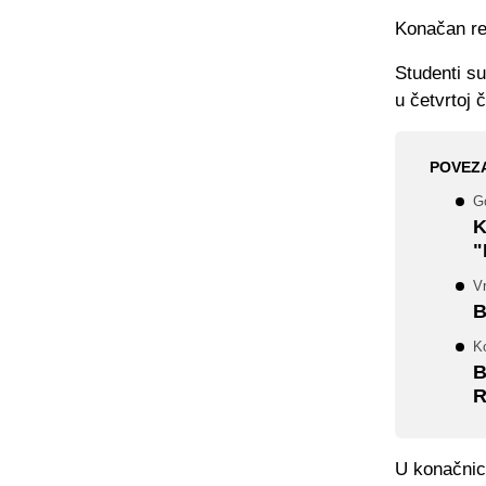
Konačan rez
Studenti su
u četvrtoj č
POVEZ
G
K
"
V
B
K
B
R
U konačnici