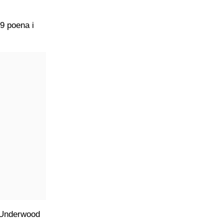
19 poena i
s Underwood