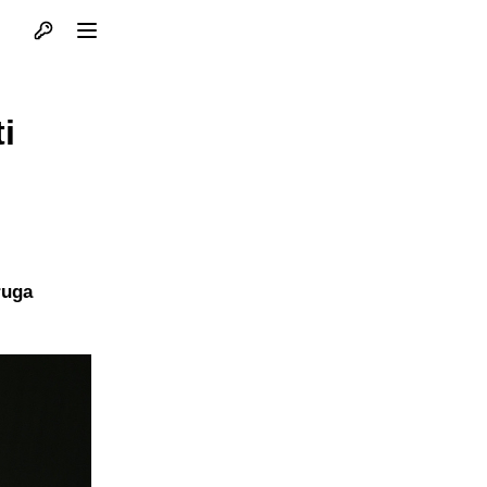
Otvori profil
Otvori meni
i
ruga