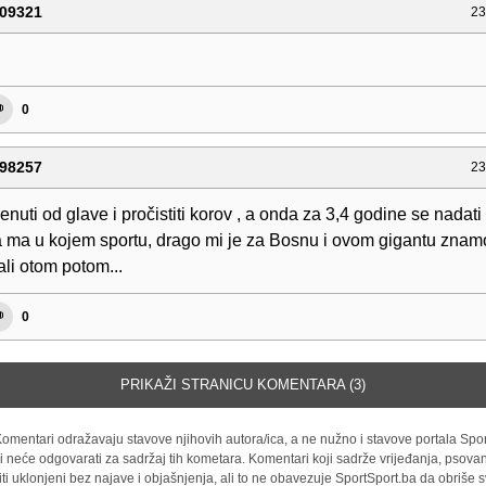
09321
23
0
98257
23
renuti od glave i pročistiti korov , a onda za 3,4 godine se nadati
 ma u kojem sportu, drago mi je za Bosnu i ovom gigantu znamo
ali otom potom...
0
PRIKAŽI STRANICU KOMENTARA (3)
omentari odražavaju stavove njihovih autora/ica, a ne nužno i stavove portala Spor
i neće odgovarati za sadržaj tih kometara. Komentari koji sadrže vrijeđanja, psovan
iti uklonjeni bez najave i objašnjenja, ali to ne obavezuje SportSport.ba da obriše