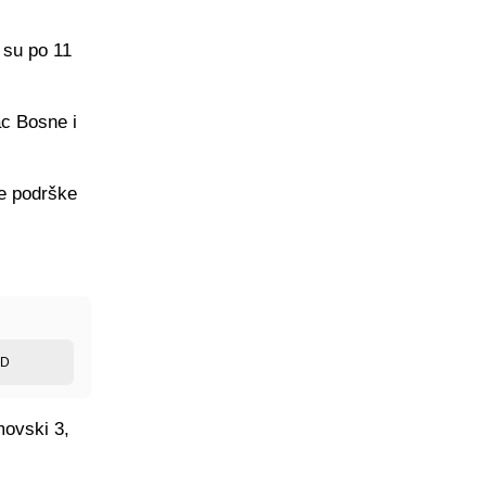
 su po 11
ac Bosne i
ve podrške
ED
movski 3,