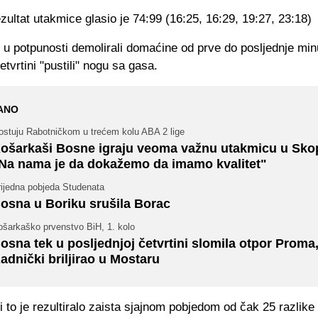
ultat utakmice glasio je 74:99 (16:25, 16:29, 19:27, 23:18)
 u potpunosti demolirali domaćine od prve do posljednje min
etvrtini "pustili" nogu sa gasa.
ANO
ostuju Rabotničkom u trećem kolu ABA 2 lige
ošarkaši Bosne igraju veoma važnu utakmicu u Skop
Na nama je da dokažemo da imamo kvalitet"
rijedna pobjeda Studenata
osna u Boriku srušila Borac
ošarkaško prvenstvo BiH, 1. kolo
osna tek u posljednjoj četvrtini slomila otpor Proma
adnički briljirao u Mostaru
 to je rezultiralo zaista sjajnom pobjedom od čak 25 razlike 