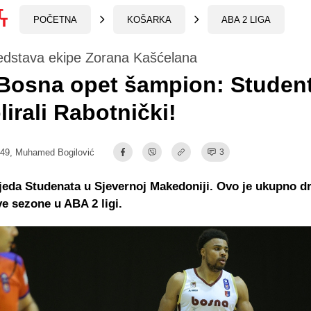
POČETNA
KOŠARKA
ABA 2 LIGA
redstava ekipe Zorana Kašćelana
Bosna opet šampion: Student
irali Rabotnički!
:49,
Muhamed Bogilović
3
jeda Studenata u Sjevernoj Makedoniji. Ovo je ukupno d
e sezone u ABA 2 ligi.