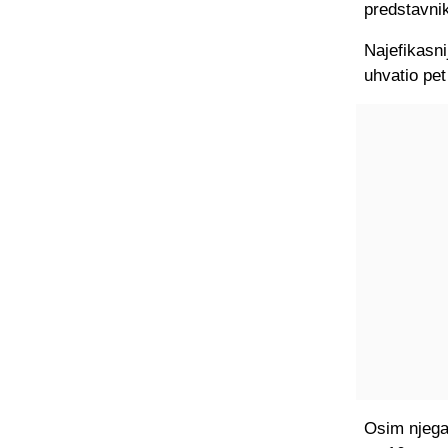
predstavnik
Najefikasni
uhvatio pe
Osim njega