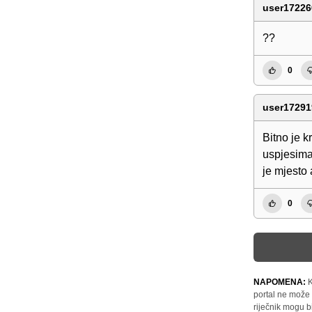
user17226
??
0
user17291
Bitno je k
uspjesima
je mjesto 
0
NAPOMENA:
K
portal ne može 
riječnik mogu b