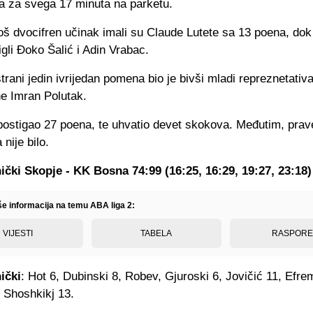
a za svega 17 minuta na parketu.
oš dvocifren učinak imali su Claude Lutete sa 13 poena, dok
gli Đoko Šalić i Adin Vrabac.
trani jedin ivrijedan pomena bio je bivši mladi repreznetativ
e Imran Polutak.
 postigao 27 poena, te uhvatio devet skokova. Međutim, pra
nije bilo.
čki Skopje - KK Bosna 74:99 (16:25, 16:29, 19:27, 23:18)
iše informacija na temu ABA liga 2:
VIJESTI
TABELA
RASPOR
ički
: Hot 6, Dubinski 8, Robev, Gjuroski 6, Jovičić 11, Efre
 Shoshkikj 13.