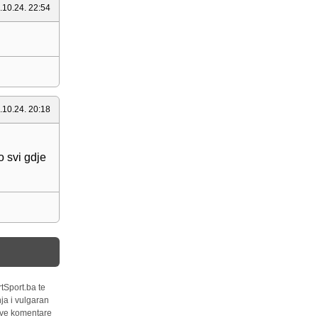
.10.24. 22:54
.10.24. 20:18
 svi gdje
tSport.ba te
ja i vulgaran
 sve komentare