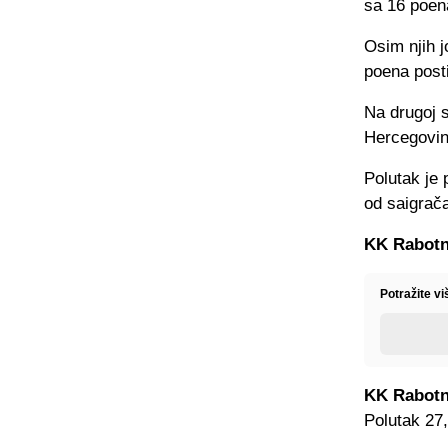
sa 16 poen
Osim njih j
poena posti
Na drugoj s
Hercegovin
Polutak je
od saigrača 
KK Rabotni
Potražite v
KK Rabotn
Polutak 27,