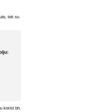
ute, tek su
lju:
,
u korist bh.