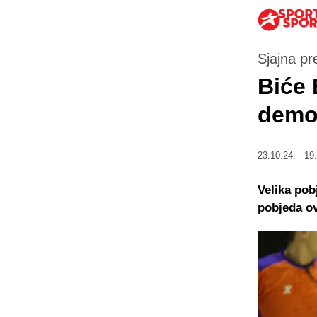
Sjajna p
Biće 
demol
23.10.24. - 19
Velika pob
pobjeda ov