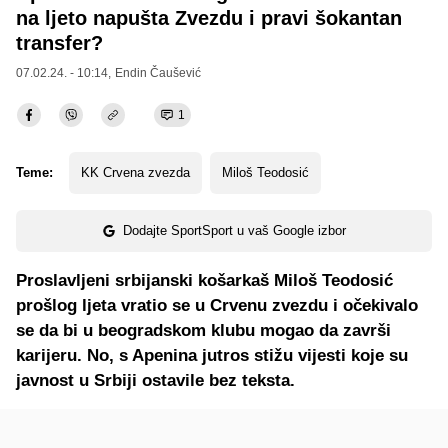
na ljeto napušta Zvezdu i pravi šokantan
transfer?
07.02.24. - 10:14,
Endin Čaušević
1
Teme:
KK Crvena zvezda
Miloš Teodosić
Dodajte SportSport u vaš Google izbor
Proslavljeni srbijanski košarkaš Miloš Teodosić
prošlog ljeta vratio se u Crvenu zvezdu i očekivalo
se da bi u beogradskom klubu mogao da završi
karijeru. No, s Apenina jutros stižu vijesti koje su
javnost u Srbiji ostavile bez teksta.