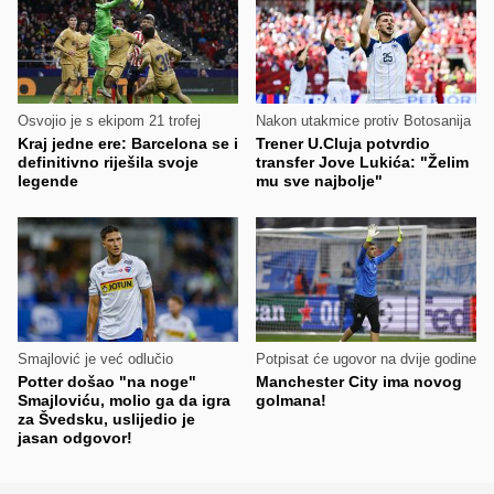
Osvojio je s ekipom 21 trofej
Nakon utakmice protiv Botosanija
Kraj jedne ere: Barcelona se i
Trener U.Cluja potvrdio
definitivno riješila svoje
transfer Jove Lukića: "Želim
legende
mu sve najbolje"
Smajlović je već odlučio
Potpisat će ugovor na dvije godine
Potter došao "na noge"
Manchester City ima novog
Smajloviću, molio ga da igra
golmana!
za Švedsku, uslijedio je
jasan odgovor!