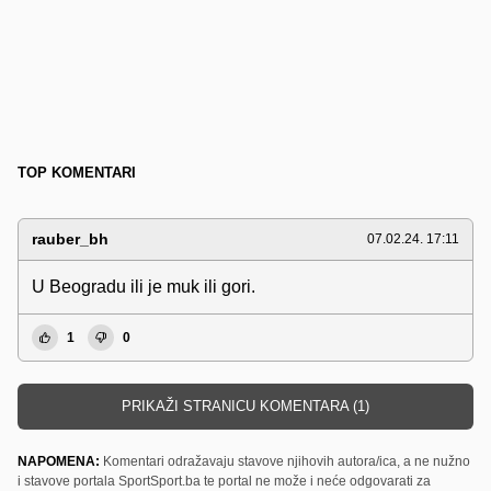
TOP KOMENTARI
rauber_bh
07.02.24. 17:11
U Beogradu ili je muk ili gori.
1
0
PRIKAŽI STRANICU KOMENTARA (1)
NAPOMENA:
Komentari odražavaju stavove njihovih autora/ica, a ne nužno
i stavove portala SportSport.ba te portal ne može i neće odgovarati za