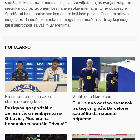
sadržaj tih kometara. Komentari koji sadrže vrijeđanja, psovanja i vulgaran
riječnik mogu biti uklonjeni bez najave i objašnjenja, ali to ne obavezuje
SportSport.ba da obriše sve komentare koji krše pravila. Čitanjem prihvatate
mogućnost da među komentarima mogu biti pronađeni sadržaji koji mogu
biti u suprotnosti sa vašim uvjerenjima.
POPULARNO
Press-konferencija nakon
Vratili se u Barcelonu
utakmice prvog kola
Flick sinoć održao sastanak,
Puzigaća gospodski o
pa trojici igrača Barcelone
Željezničaru i ambijentu na
saopštio da napuste
Grbavici, Muslera na
pripreme
bosanskom poručio "Hvala!"