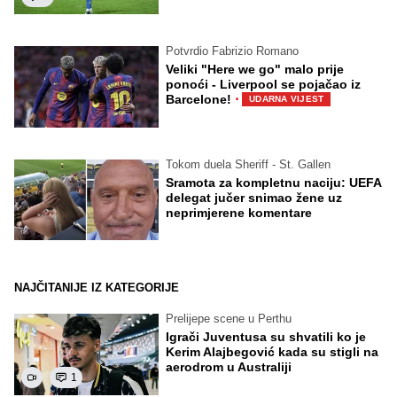
Potvrdio Fabrizio Romano
Veliki "Here we go" malo prije
ponoći - Liverpool se pojačao iz
·
Barcelone!
UDARNA VIJEST
Tokom duela Sheriff - St. Gallen
Sramota za kompletnu naciju: UEFA
delegat jučer snimao žene uz
neprimjerene komentare
NAJČITANIJE IZ KATEGORIJE
Prelijepe scene u Perthu
Igrači Juventusa su shvatili ko je
Kerim Alajbegović kada su stigli na
aerodrom u Australiji
1