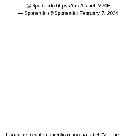
@Sportando
https://t.co/Copef1V24F
February 7, 2024
— Sportando (@Sportando)
Trapani je trenutno ubjedljivo prvi na tabeli "zelene