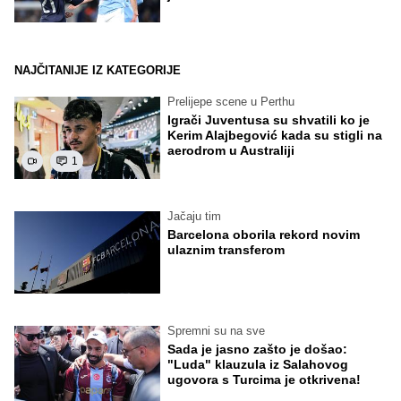
NAJČITANIJE IZ KATEGORIJE
Prelijepe scene u Perthu
Igrači Juventusa su shvatili ko je
Kerim Alajbegović kada su stigli na
aerodrom u Australiji
1
Jačaju tim
Barcelona oborila rekord novim
ulaznim transferom
Spremni su na sve
Sada je jasno zašto je došao:
"Luda" klauzula iz Salahovog
ugovora s Turcima je otkrivena!