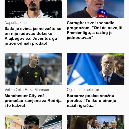
Napušta klub
Carragher sve iznenadio
prognozom: "Oni će osvojiti
Sada je svima jasno zašto se
Premier ligu, a razlog je
on nije radovao dolasku
jednostavan"
Alajbegovića, Juventus ga
jutros odmah prodao!
Velika želja Enza Maresce
Oglasio se selektor
Manchester City već
Barbarez poslao snažnu
pronašao zamjenu za Rodrija
poruku: "Toliko o biranju
i to kakvu!
naših igrača..."