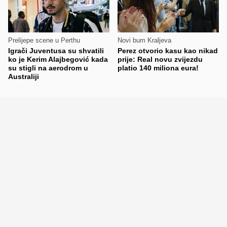
Prelijepe scene u Perthu
Novi bum Kraljeva
Igrači Juventusa su shvatili
Perez otvorio kasu kao nikad
ko je Kerim Alajbegović kada
prije: Real novu zvijezdu
su stigli na aerodrom u
platio 140 miliona eura!
Australiji