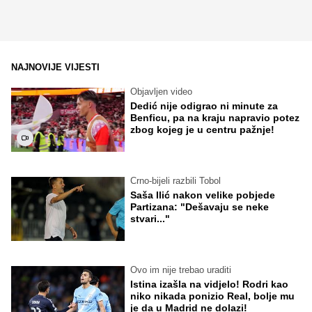
NAJNOVIJE VIJESTI
Objavljen video
Dedić nije odigrao ni minute za
Benficu, pa na kraju napravio potez
zbog kojeg je u centru pažnje!
Crno-bijeli razbili Tobol
Saša Ilić nakon velike pobjede
Partizana: "Dešavaju se neke
stvari..."
Ovo im nije trebao uraditi
Istina izašla na vidjelo! Rodri kao
niko nikada ponizio Real, bolje mu
je da u Madrid ne dolazi!