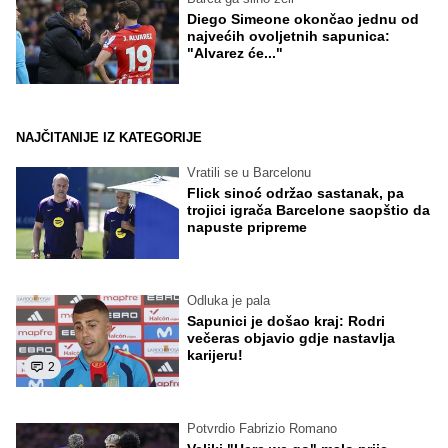
Diego Simeone okončao jednu od
najvećih ovoljetnih sapunica:
"Alvarez će..."
NAJČITANIJE IZ KATEGORIJE
Vratili se u Barcelonu
Flick sinoć održao sastanak, pa
trojici igrača Barcelone saopštio da
napuste pripreme
Odluka je pala
Sapunici je došao kraj: Rodri
večeras objavio gdje nastavlja
karijeru!
2
Potvrdio Fabrizio Romano