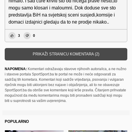
nimalo. I sad cure kriviti sto od nicega prave nesto,to
mogu samo klosari i maloumni. Dok doduse sve sto
predstavlja BiH na svjetskoj sceni susjedi,komsije i
domaci izdajnici gledaju da to ne prodje nikako..
3
0
PRIKAŽI STRANICU KOMENTARA (2)
NAPOMENA:
Komentari odražavaju stavove njihovih autora/ica, a ne nužno
i stavove portala SportSport.ba te portal ne može i neće odgovarati za
sadržaj tih kometara. Komentari koji sadrže vrijeđanja, psovanja i vulgaran
riječnik mogu biti uklonjeni bez najave i objašnjenja, ali to ne obavezuje
SportSport.ba da obriše sve komentare koji krše pravila. Čitanjem prihvatate
mogućnost da među komentarima mogu biti pronađeni sadržaji koji mogu
biti u suprotnosti sa vašim uvjerenjima.
POPULARNO