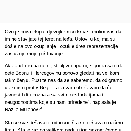
Ovo je nova ekipa, djevojke nisu krive i molim vas da
im ne stavljate taj teret na leđa. Uslovi u kojima su
došle na ovo okupljanje i obukle dres reprezentacije
zaslužuje moje poštovanje.
Ako budemo pametni, strpljivi i uporni, sigurna sam da
ćete Bosnu i Hercegovinu ponovo gledati na velikom
takmičenju. Pustite nas da se saberemo, da odigramo
utakmicu protiv Begije, a ja vam obećavam da će
javnost biti upoznata sa svim opsturkcijama i
neugodnostima koje su nam priređene", napisala je
Razija Mujanović.
Šta se sve dešavalo, odnosno šta se dešava u našem
timu i šta je razlog velikom padu u igri saznat ćemo u