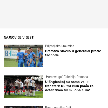
NAJNOVIJE VIJESTI
Prijateljska utakmica
Bratstvo slavilo u generalci protiv
Slobode
„Here we go“ Fabrizija Romana
U Engleskoj su samo veliki
transferi! Kultni klub plaća za
defanzivca 40 miliona eura!
Barca ga silno želi