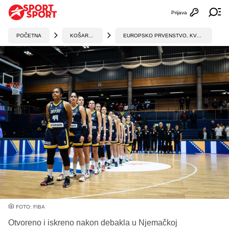
Prijava
Otvori profi
Ot
POČETNA
KOŠARKA
EUROPSKO PRVENSTVO, KVALIFIKACIJE
FOTO: FIBA
Otvoreno i iskreno nakon debakla u Njemačkoj