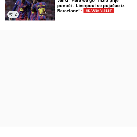
Veliki "Here we go" malo prije
ponoći - Liverpool se pojačao iz
·
Barcelone!
UDARNA VIJEST
2