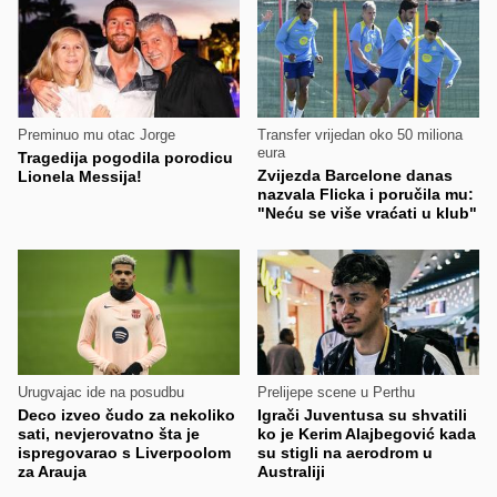
Preminuo mu otac Jorge
Transfer vrijedan oko 50 miliona
eura
Tragedija pogodila porodicu
Zvijezda Barcelone danas
Lionela Messija!
nazvala Flicka i poručila mu:
"Neću se više vraćati u klub"
Urugvajac ide na posudbu
Prelijepe scene u Perthu
Deco izveo čudo za nekoliko
Igrači Juventusa su shvatili
sati, nevjerovatno šta je
ko je Kerim Alajbegović kada
ispregovarao s Liverpoolom
su stigli na aerodrom u
za Arauja
Australiji