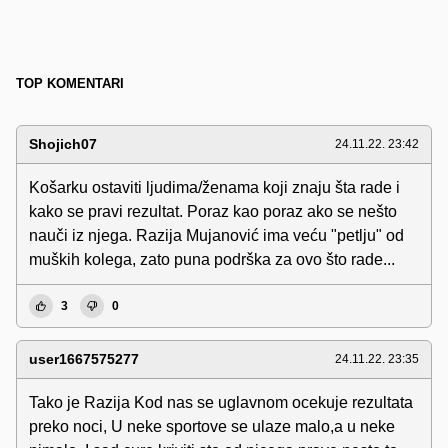
TOP KOMENTARI
Shojich07
24.11.22. 23:42
Košarku ostaviti ljudima/ženama koji znaju šta rade i
kako se pravi rezultat. Poraz kao poraz ako se nešto
nauči iz njega. Razija Mujanović ima veću "petlju" od
muških kolega, zato puna podrška za ovo što rade...
3
0
user1667575277
24.11.22. 23:35
Tako je Razija Kod nas se uglavnom ocekuje rezultata
preko noci, U neke sportove se ulaze malo,a u neke