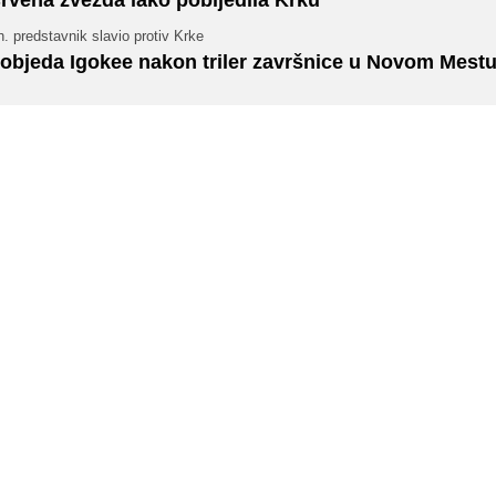
rvena zvezda lako pobijedila Krku
. predstavnik slavio protiv Krke
objeda Igokee nakon triler završnice u Novom Mest