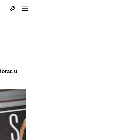
Otvori profil
Otvori meni
Borac u