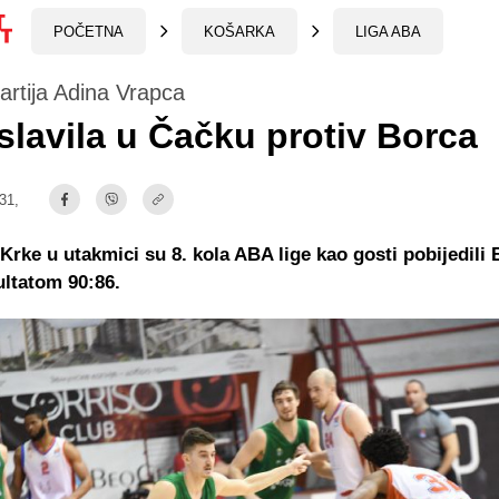
POČETNA
KOŠARKA
LIGA ABA
artija Adina Vrapca
slavila u Čačku protiv Borca
:31,
Krke u utakmici su 8. kola ABA lige kao gosti pobijedili 
ltatom 90:86.