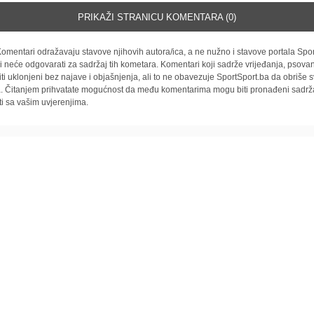
PRIKAŽI STRANICU KOMENTARA (0)
omentari odražavaju stavove njihovih autora/ica, a ne nužno i stavove portala Spor
i neće odgovarati za sadržaj tih kometara. Komentari koji sadrže vrijeđanja, psovan
iti uklonjeni bez najave i objašnjenja, ali to ne obavezuje SportSport.ba da obriše
la. Čitanjem prihvatate mogućnost da među komentarima mogu biti pronađeni sadrža
ti sa vašim uvjerenjima.