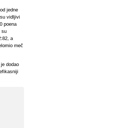
 od jedne
u vidljivi
50 poena
u su
2:82, a
relomio meč
 je dodao
fikasniji