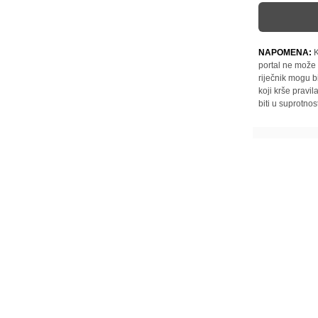
NAPOMENA:
K
portal ne može 
riječnik mogu b
koji krše pravi
biti u suprotnos