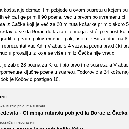
a koštala je domaći tim pobjede u ovom susretu u kojem su
jih ekipa lige primili 90 poena. Već u prvom poluvremenu bili s
ima iz Čačka koji je već za 20 minuta košarke primio skoro 
postavilo se da Borac do kraja nije mogao stići prednost koj
gradili u prvom poluvremenu. Ipak, uspio je Borac doći na 8
š reprezentativac Adin Vrabac s 4 vezana poena praktički p
nuo u provaliju iz koje se više tim iz Čačka nije vratio.
ić je zabio 28 poena za Krku i bio prvo ime susreta, a Vrabac
spomenute ključne poene u susretu. Todorović s 24 koša naje
 dok je Kočović postigao 18.
ANO
aka Blažić prvo ime susreta
edevita - Olimpija rutinski pobijedila Borac iz Čačka
eograđani neporaženi