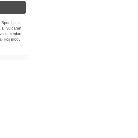
tSport.ba te
ja i vulgaran
 sve komentare
ji koji mogu