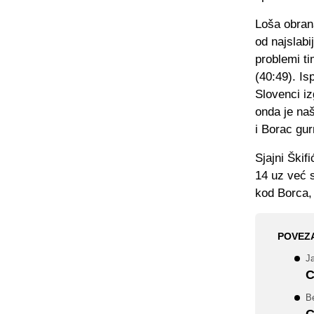
Loša obran
od najslabi
problemi t
(40:49). Is
Slovenci iz
onda je na
i Borac gur
Sjajni Škif
14 uz već 
kod Borca,
POVEZ
J
C
B