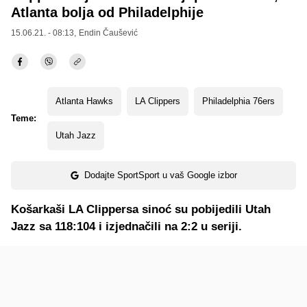
Atlanta bolja od Philadelphije
15.06.21. - 08:13,
Endin Čaušević
Atlanta Hawks
LA Clippers
Philadelphia 76ers
Teme:
Utah Jazz
Dodajte SportSport u vaš Google izbor
Košarkaši LA Clippersa sinoć su pobijedili Utah
Jazz sa 118:104 i izjednačili na 2:2 u seriji.