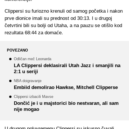
Clippersi su furiozno krenuli od samog početka i nakon
prve dionice imali su prednost od 30:13. I u drugoj
četvrtini bili su bolji od Utaha, a na pauzu se otišlo kod
rezultata 68:44 za domaće.
POVEZANO
Odličan meč Leonarda
LA Clippersi deklasirali Utah Jazz i smanjili na
2:1 u seriji
NBA doigravanje
Embiid demolirao Hawkse, Mitchell Clipperse
Clippersi izbacili Mavse
Dončić je i u majstorici bio nestvaran, ali sam
nije mogao
U drugom poluvremenu Clippersi su iskusno čuvali