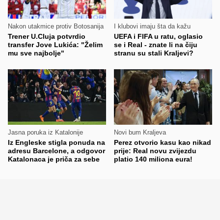
Nakon utakmice protiv Botosanija
I klubovi imaju šta da kažu
Trener U.Cluja potvrdio
UEFA i FIFA u ratu, oglasio
transfer Jove Lukića: "Želim
se i Real - znate li na čiju
mu sve najbolje"
stranu su stali Kraljevi?
Jasna poruka iz Katalonije
Novi bum Kraljeva
Iz Engleske stigla ponuda na
Perez otvorio kasu kao nikad
adresu Barcelone, a odgovor
prije: Real novu zvijezdu
Katalonaca je priča za sebe
platio 140 miliona eura!