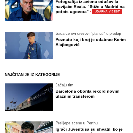
Fotografija iz aviona oduševila
navijače Reala: "Stiže u Madrid na
·
potpis ugovora"
UDARNA VIJEST
Sada će ovi dresovi "planuti" u prodaji
Poznato koji broj je odabrao Kerim
Alajbegović
NAJČITANIJE IZ KATEGORIJE
Jačaju tim
Barcelona oborila rekord novim
ulaznim transferom
Prelijepe scene u Perthu
Igrači Juventusa su shvatili ko je