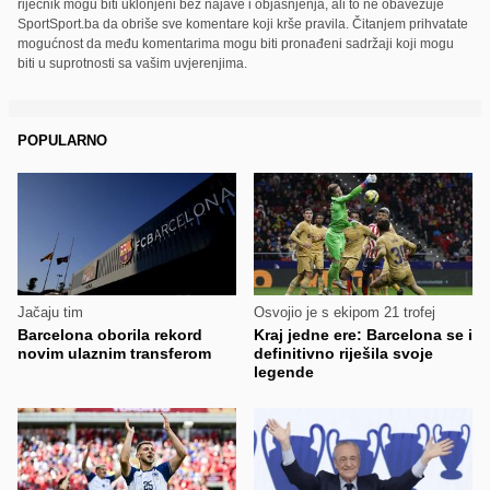
riječnik mogu biti uklonjeni bez najave i objašnjenja, ali to ne obavezuje
SportSport.ba da obriše sve komentare koji krše pravila. Čitanjem prihvatate
mogućnost da među komentarima mogu biti pronađeni sadržaji koji mogu
biti u suprotnosti sa vašim uvjerenjima.
POPULARNO
Jačaju tim
Osvojio je s ekipom 21 trofej
Barcelona oborila rekord
Kraj jedne ere: Barcelona se i
novim ulaznim transferom
definitivno riješila svoje
legende