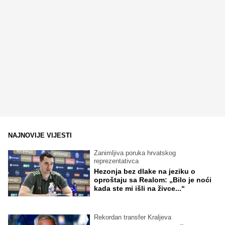
NAJNOVIJE VIJESTI
Zanimljiva poruka hrvatskog
reprezentativca
Hezonja bez dlake na jeziku o
oproštaju sa Realom: „Bilo je noći
kada ste mi išli na živce...“
Rekordan transfer Kraljeva