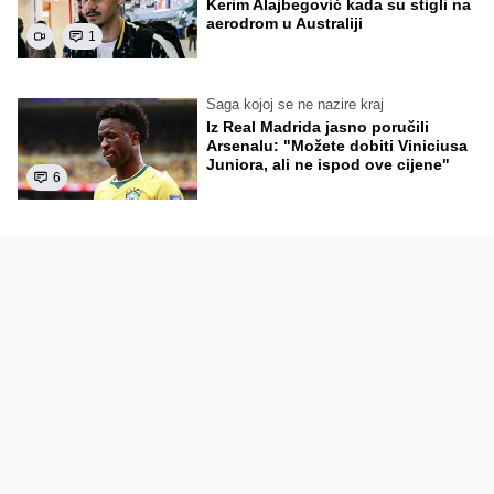
Kerim Alajbegović kada su stigli na
aerodrom u Australiji
1
Saga kojoj se ne nazire kraj
Iz Real Madrida jasno poručili
Arsenalu: "Možete dobiti Viniciusa
Juniora, ali ne ispod ove cijene"
6