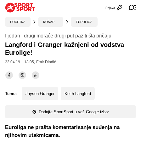
Prijava
Otvori profi
Ot
POČETNA
KOŠARKA
EUROLIGA
I jedan i drugi moraće drugi put paziti šta pričaju
Langford i Granger kažnjeni od vodstva
Eurolige!
23.04.19. - 18:05,
Emir Dindić
Teme:
Jayson Granger
Keith Langford
Dodajte SportSport u vaš Google izbor
Euroliga ne prašta komentarisanje suđenja na
njihovim utakmicama.