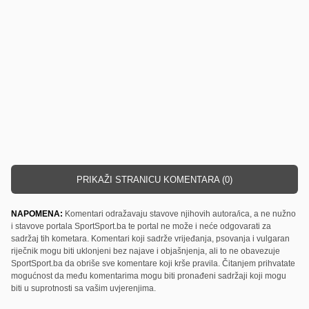
PRIKAŽI STRANICU KOMENTARA (0)
NAPOMENA:
Komentari odražavaju stavove njihovih autora/ica, a ne nužno
i stavove portala SportSport.ba te portal ne može i neće odgovarati za
sadržaj tih kometara. Komentari koji sadrže vrijeđanja, psovanja i vulgaran
riječnik mogu biti uklonjeni bez najave i objašnjenja, ali to ne obavezuje
SportSport.ba da obriše sve komentare koji krše pravila. Čitanjem prihvatate
mogućnost da među komentarima mogu biti pronađeni sadržaji koji mogu
biti u suprotnosti sa vašim uvjerenjima.