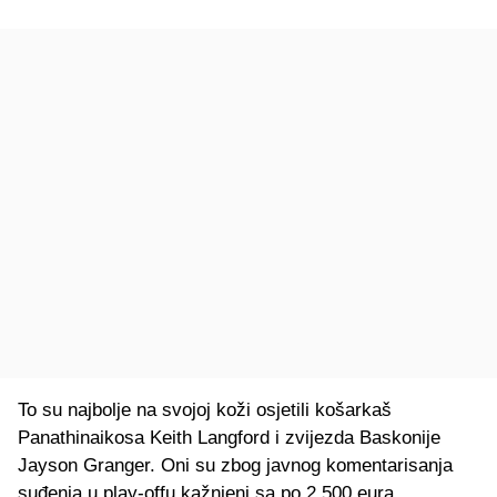
To su najbolje na svojoj koži osjetili košarkaš
Panathinaikosa Keith Langford i zvijezda Baskonije
Jayson Granger. Oni su zbog javnog komentarisanja
suđenja u play-offu kažnjeni sa po 2.500 eura.