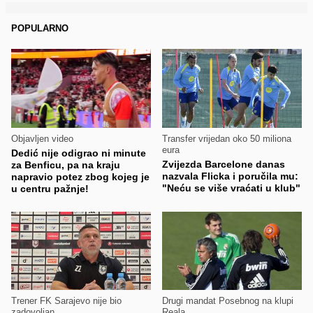
POPULARNO
Objavljen video
Transfer vrijedan oko 50 miliona
eura
Dedić nije odigrao ni minute
Zvijezda Barcelone danas
za Benficu, pa na kraju
nazvala Flicka i poručila mu:
napravio potez zbog kojeg je
"Neću se više vraćati u klub"
u centru pažnje!
Trener FK Sarajevo nije bio
Drugi mandat Posebnog na klupi
zadovoljan
Reala