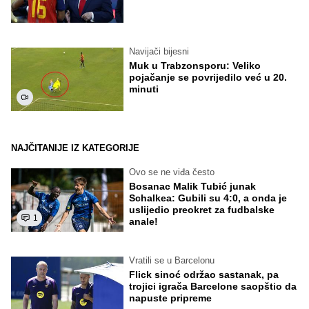
Navijači bijesni
Muk u Trabzonsporu: Veliko
pojačanje se povrijedilo već u 20.
minuti
NAJČITANIJE IZ KATEGORIJE
Ovo se ne viđa često
Bosanac Malik Tubić junak
Schalkea: Gubili su 4:0, a onda je
uslijedio preokret za fudbalske
1
anale!
Vratili se u Barcelonu
Flick sinoć održao sastanak, pa
trojici igrača Barcelone saopštio da
napuste pripreme