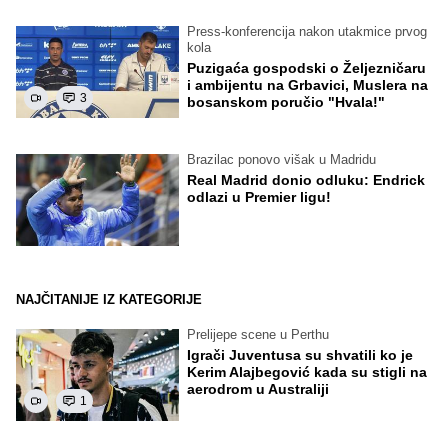
Press-konferencija nakon utakmice prvog
kola
Puzigaća gospodski o Željezničaru
i ambijentu na Grbavici, Muslera na
3
bosanskom poručio "Hvala!"
Brazilac ponovo višak u Madridu
Real Madrid donio odluku: Endrick
odlazi u Premier ligu!
NAJČITANIJE IZ KATEGORIJE
Prelijepe scene u Perthu
Igrači Juventusa su shvatili ko je
Kerim Alajbegović kada su stigli na
aerodrom u Australiji
1