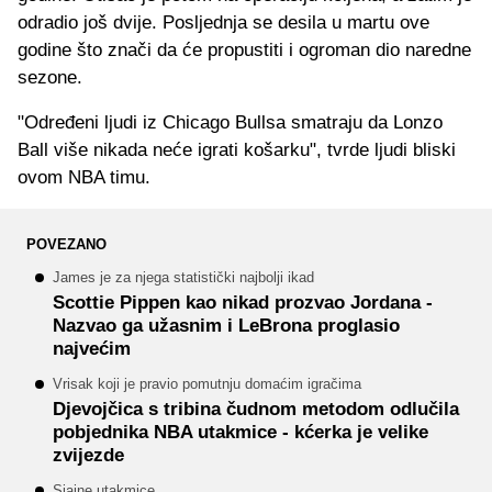
odradio još dvije. Posljednja se desila u martu ove
godine što znači da će propustiti i ogroman dio naredne
sezone.
"Određeni ljudi iz Chicago Bullsa smatraju da Lonzo
Ball više nikada neće igrati košarku", tvrde ljudi bliski
ovom NBA timu.
POVEZANO
James je za njega statistički najbolji ikad
Scottie Pippen kao nikad prozvao Jordana -
Nazvao ga užasnim i LeBrona proglasio
najvećim
Vrisak koji je pravio pomutnju domaćim igračima
Djevojčica s tribina čudnom metodom odlučila
pobjednika NBA utakmice - kćerka je velike
zvijezde
Sjajne utakmice