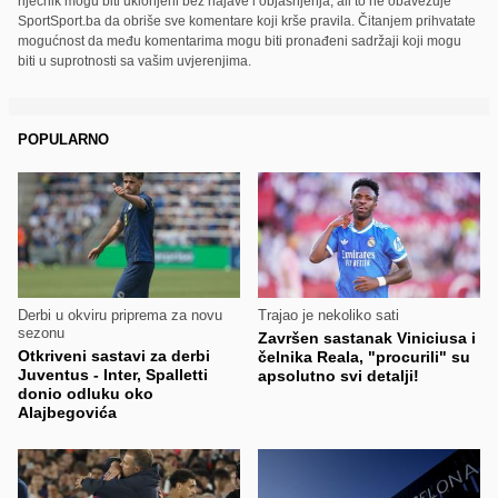
riječnik mogu biti uklonjeni bez najave i objašnjenja, ali to ne obavezuje
SportSport.ba da obriše sve komentare koji krše pravila. Čitanjem prihvatate
mogućnost da među komentarima mogu biti pronađeni sadržaji koji mogu
biti u suprotnosti sa vašim uvjerenjima.
POPULARNO
Derbi u okviru priprema za novu
Trajao je nekoliko sati
sezonu
Završen sastanak Viniciusa i
Otkriveni sastavi za derbi
čelnika Reala, "procurili" su
Juventus - Inter, Spalletti
apsolutno svi detalji!
donio odluku oko
Alajbegovića