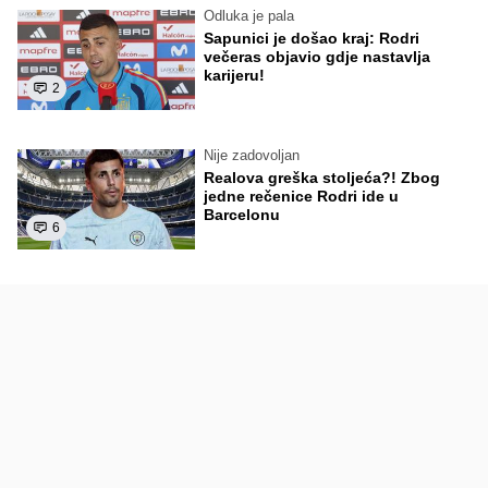
Odluka je pala
Sapunici je došao kraj: Rodri
večeras objavio gdje nastavlja
karijeru!
2
Nije zadovoljan
Realova greška stoljeća?! Zbog
jedne rečenice Rodri ide u
Barcelonu
6