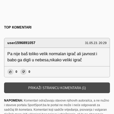
TOP KOMENTARI
user1596891057
31.05.23. 20:29
Pa nije baš toliko velik normalan igrač ali javnost i
babo ga digli u nebesa,nikako veliki igrač
0
0
PRIKAŽI STRANICU KOMENTARA (1)
NAPOMENA:
Komentari odražavaju stavove njihovih autora/ica, a ne nužno
i stavove portala SportSport.ba te portal ne može i neće odgovarati za
sadržaj tih kometara. Komentari koji sadrže vrijeđanja, psovanja i vulgaran