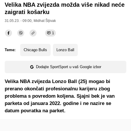
Velika NBA zvijezda možda više nikad neće
zaigrati košarku
31.05.23. - 09:00,
Midhat Šljivak
1
Teme:
Chicago Bulls
Lonzo Ball
Dodajte SportSport u vaš Google izbor
Velika NBA zvijezda Lonzo Ball (25) mogao bi
prerano okončati profesionalnu karijeru zbog
problema s povredom koljena. Sjajni bek je van
parketa od januara 2022. godine i ne nazire se
datum povratka na parket.