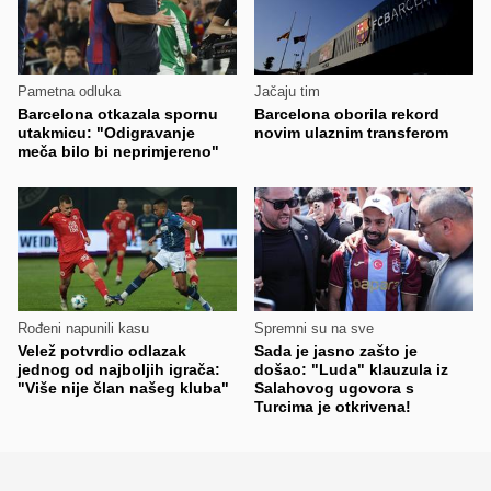
Pametna odluka
Jačaju tim
Barcelona otkazala spornu
Barcelona oborila rekord
utakmicu: "Odigravanje
novim ulaznim transferom
meča bilo bi neprimjereno"
Rođeni napunili kasu
Spremni su na sve
Velež potvrdio odlazak
Sada je jasno zašto je
jednog od najboljih igrača:
došao: "Luda" klauzula iz
"Više nije član našeg kluba"
Salahovog ugovora s
Turcima je otkrivena!