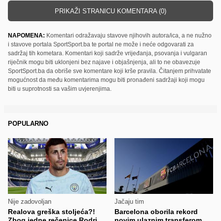
PRIKAŽI STRANICU KOMENTARA (0)
NAPOMENA:
Komentari odražavaju stavove njihovih autora/ica, a ne nužno
i stavove portala SportSport.ba te portal ne može i neće odgovarati za
sadržaj tih kometara. Komentari koji sadrže vrijeđanja, psovanja i vulgaran
riječnik mogu biti uklonjeni bez najave i objašnjenja, ali to ne obavezuje
SportSport.ba da obriše sve komentare koji krše pravila. Čitanjem prihvatate
mogućnost da među komentarima mogu biti pronađeni sadržaji koji mogu
biti u suprotnosti sa vašim uvjerenjima.
POPULARNO
Nije zadovoljan
Jačaju tim
Realova greška stoljeća?!
Barcelona oborila rekord
Zbog jedne rečenice Rodri
novim ulaznim transferom