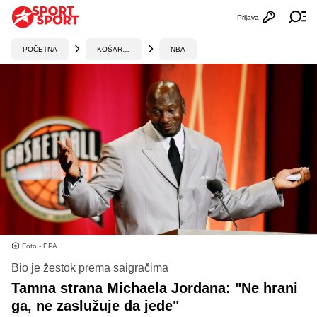
Prijava
Otvori profi
Ot
POČETNA
KOŠARKA
NBA
Foto - EPA
Bio je žestok prema saigračima
Tamna strana Michaela Jordana: "Ne hrani
ga, ne zaslužuje da jede"