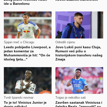
ide u Barcelonu
Sjajan meč u Chicagu
Odredili cijenu
Leeds pobijedio Liverpool, a
Jovo Lukić puni kasu Cluja,
jedan komentar za
Rumuni već pišu o
Muharemovića je hit: "On će
historijskom transferu našeg
idućeg ljeta..."
Zmaja
Tvrdi španski novinar
Trajao je nekoliko sati
To je to! Vinicius Junior je
Završen sastanak Viniciusa i
donio odluku!
čelnika Reala, "procurili" su