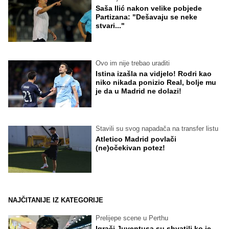
Saša Ilić nakon velike pobjede
Partizana: "Dešavaju se neke
stvari..."
Ovo im nije trebao uraditi
Istina izašla na vidjelo! Rodri kao
niko nikada ponizio Real, bolje mu
je da u Madrid ne dolazi!
Stavili su svog napadača na transfer listu
Atletico Madrid povlači
(ne)očekivan potez!
NAJČITANIJE IZ KATEGORIJE
Prelijepe scene u Perthu
Igrači Juventusa su shvatili ko je