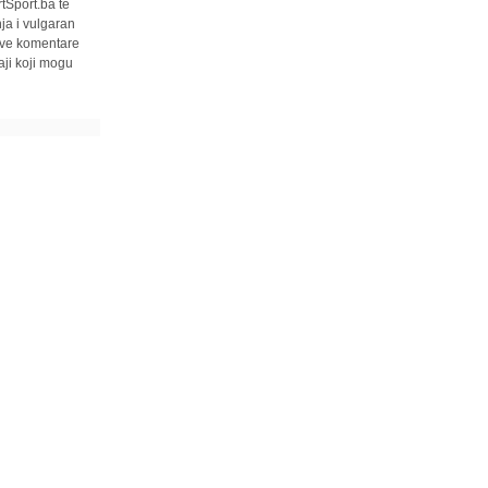
tSport.ba te
ja i vulgaran
 sve komentare
ji koji mogu