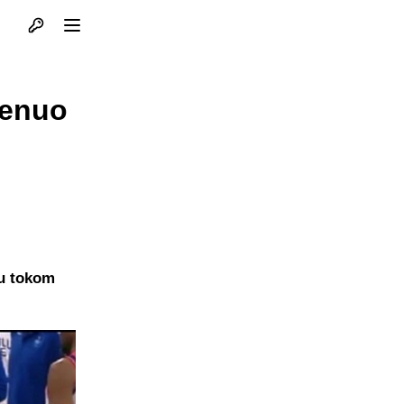
Otvori profil
Otvori meni
renuo
du tokom