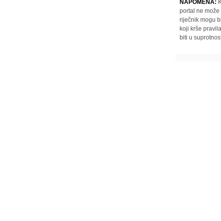
NAPOMENA:
K
portal ne može 
riječnik mogu b
koji krše pravi
biti u suprotnos