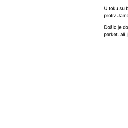
U toku su b
protiv Jame
Došlo je d
parket, ali