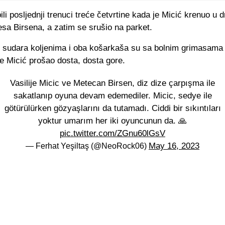
ili posljednji trenuci treće četvrtine kada je Micić krenuo u d
sa Birsena, a zatim se srušio na parket.
o sudara koljenima i oba košarkaša su sa bolnim grimasama
 je Micić prošao dosta, dosta gore.
Vasilije Micic ve Metecan Birsen, diz dize çarpışma ile
sakatlanıp oyuna devam edemediler. Micic, sedye ile
götürülürken gözyaşlarını da tutamadı. Ciddi bir sıkıntıları
yoktur umarım her iki oyuncunun da. 🙏
pic.twitter.com/ZGnu60lGsV
May 16, 2023
— Ferhat Yeşiltaş (@NeoRock06)