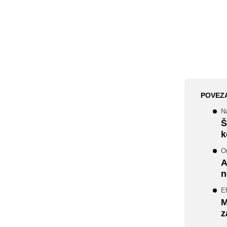
POVEZ
N
Š
k
O
A
n
Ef
M
z