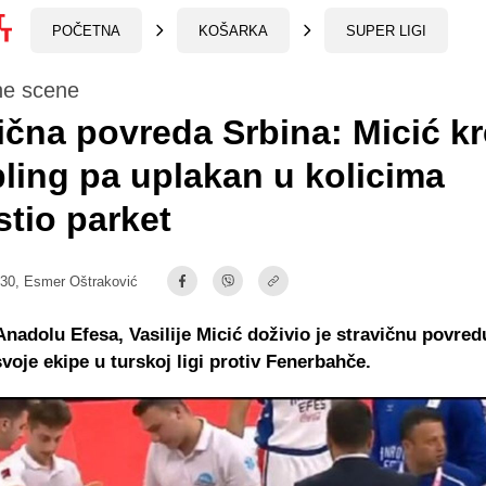
POČETNA
KOŠARKA
SUPER LIGI
ne scene
ična povreda Srbina: Micić k
bling pa uplakan u kolicima
tio parket
:30,
Esmer Oštraković
nadolu Efesa, Vasilije Micić doživio je stravičnu povre
voje ekipe u turskoj ligi protiv Fenerbahče.