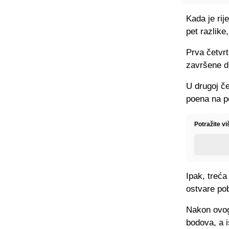
Kada je rij
pet razlike
Prva četvrt
završene di
U drugoj če
poena na p
Potražite vi
Ipak, treća
ostvare po
Nakon ovog
bodova, a i