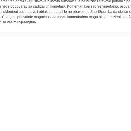
omentari odražavaju stavove njihovih autora/ica, a ne nužno i stavove portala Spor
i neće odgovarati za sadržaj tih kometara. Komentari koji sadrže vrijeđanja, psovan
iti uklonjeni bez najave i objašnjenja, ali to ne obavezuje SportSport.ba da obriše
la. Čitanjem prihvatate mogućnost da među komentarima mogu biti pronađeni sadrža
ti sa vašim uvjerenjima.