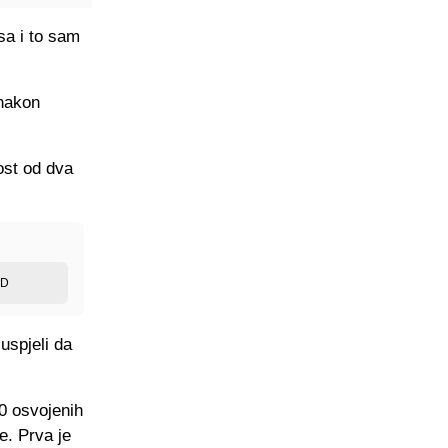
sa i to sam
 nakon
nost od dva
ED
 uspjeli da
0 osvojenih
e. Prva je