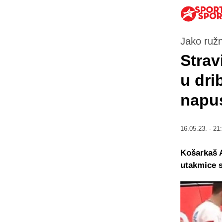
Jako ruž
Strav
u dri
napus
16.05.23. - 21
Košarkaš A
utakmice s