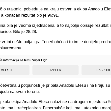
eč o utakmici pobjedu je na kraju ostvarila ekipa Anadolu Efe
, a konačan rezultat bio je 96:91.
ina bila je veoma izjednačena, a to najbolje opisuje rezultat
onice. Bilo je 28:28.
tvrtini nešto bolja igra Fenerbahčea i to im je donijelo pred
oluvremenu.
še informacija na temu Super Ligi:
VIJESTI
TABELA
RASPOR
 četvrtina u potpunosti je pripala Anadolu Efesu i na kraju su
bjedu na svom terenu.
 kola ekipa Anadolu Efesa nalazi se na drugom mjestu sa 5
sto ima i trećeplasirani Fenerbahče koji ima i utakmicu manj