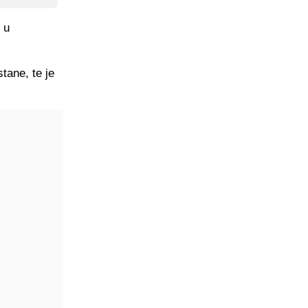
 u
tane, te je