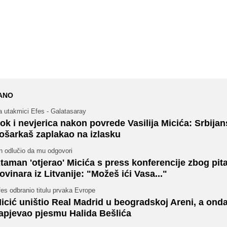
ANO
a utakmici Efes - Galatasaray
ok i nevjerica nakon povrede Vasilija Micića: Srbijan
ošarkaš zaplakao na izlasku
n odlučio da mu odgovori
taman 'otjerao' Micića s press konferencije zbog pit
ovinara iz Litvanije: "Možeš ići Vasa..."
es odbranio titulu prvaka Evrope
icić uništio Real Madrid u beogradskoj Areni, a ond
apjevao pjesmu Halida Bešlića